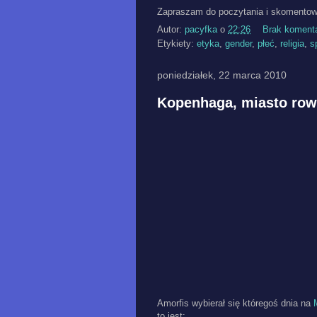
Zapraszam do poczytania i skomento
Autor:
pacyfka
o
22:26
Brak koment
Etykiety:
etyka
,
gender
,
płeć
,
religia
,
s
poniedziałek, 22 marca 2010
Kopenhaga, miasto row
Amorfis wybierał się któregoś dnia na
to jest: