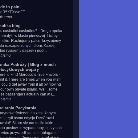
de in pain
IaoR5KFXkveET
-
ok temu
kolika blog
s custodiet custodies?
-
Druga epoka
ematyki w klasie pierwszej. Liczby
mskie. Rachujemy palce, krzyżujemy
uki rozcapierzonych dłoni. Każdej
zbie rysujemy daszek i podł...
at temu
onika Podróży | Blog z moich
tocyklowych wojaży
re to Find Morocco’s True Flavors
-
it it. There are times when you wish
 could get away from it all by moving
your own private island. Well, some
ise passengers actually can at l...
at temu
aciarnia Pacykarnia
tarynowe świeczki na zasłużonym
cie, czyli ósma edycja DevCrowd
-
wała!* Skoro się narzuciło takie
po postów, to wypadałoby je trzymać.
 więc przyszedł czas nieubłaganie
kolejny wpis. Tym razem, szokująco