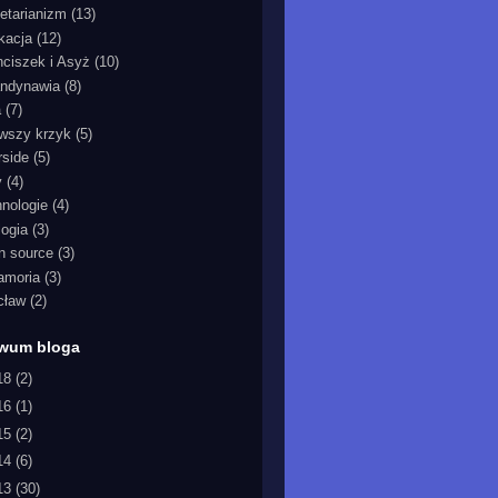
etarianizm
(13)
kacja
(12)
nciszek i Asyż
(10)
ndynawia
(8)
a
(7)
rwszy krzyk
(5)
rside
(5)
y
(4)
hnologie
(4)
logia
(3)
n source
(3)
iamoria
(3)
cław
(2)
iwum bloga
18
(2)
16
(1)
15
(2)
14
(6)
13
(30)