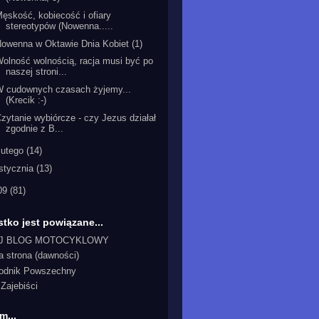
ęskość, kobiecość i ofiary
stereotypów (Nowenna.....
owenna w Oktawie Dnia Kobiet (1)
olność wolnością, racja musi być po
naszej stroni...
W cudownych czasach żyjemy...
(Krecik :-)
zytanie wybiórcze - czy Jezus działał
zgodnie z B...
lutego
(14)
stycznia
(13)
09
(81)
tko jest powiązane...
J BLOG MOTOCYKLOWY
a strona (dawności)
odnik Powszechny
Zajebiści
m...