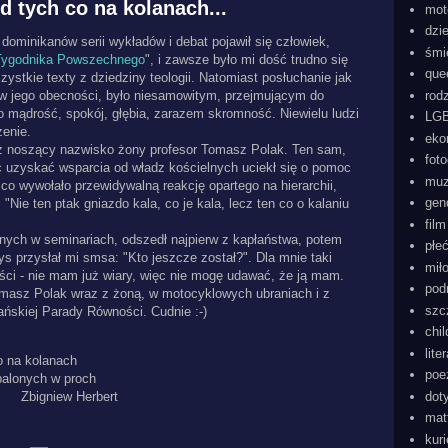
 tych co na kolanach...
mot
dzi
 dominikanów serii wykładów i debat pojawił się człowiek,
śmi
Tygodnika Powszechnego
", i zawsze było mi dość trudno się
que
zystkie texty z dziedziny teologii. Natomiast posłuchanie jak
w jego obecności, było niesamowitym, przejmującym do
rod
 mądrość, spokój, głębia, zarazem skromność. Niewielu ludzi
LGB
żenie.
eko
az noszący nazwisko żony profesor Tomasz Polak. Ten sam,
foto
c uzyskać wsparcia od władz kościelnych uciekł się o pomoc
mu
, co wywołało przewidywalną reakcję opartego na hierarchii,
gen
 "Nie ten ptak gniazdo kala, co je kala, lecz ten co o kalaniu
film
nych w seminariach, odszedł najpierw z kapłaństwa, potem
płe
zys przysłał mi smsa: "Kto jeszcze został?". Dla mnie taki
mił
ści - nie mam już wiary, więc nie mogę udawać, że ją mam.
pod
omasz Polak wraz z żoną, w motocyklowych ubraniach i z
szc
ańskiej Parady Równości. Cudnie :-)
chi
lite
o na kolanach
poe
balonych w proch
Zbigniew Herbert
dot
mat
kur