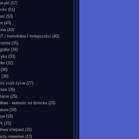
ocykl
(57)
ecko
(51)
erć
(50)
er
(43)
zina
(43)
T / homofobia / mniejszości
(40)
nomia
(35)
grafie
(34)
zyka
(33)
der
(32)
(30)
ć
(30)
ość czyli życie
(27)
róże
(26)
zecin
(25)
ldfree - wolność od dziecka
(20)
ratura
(19)
zja
(18)
yk
(15)
thew shepard
(15)
ierzy rowerowi
(13)