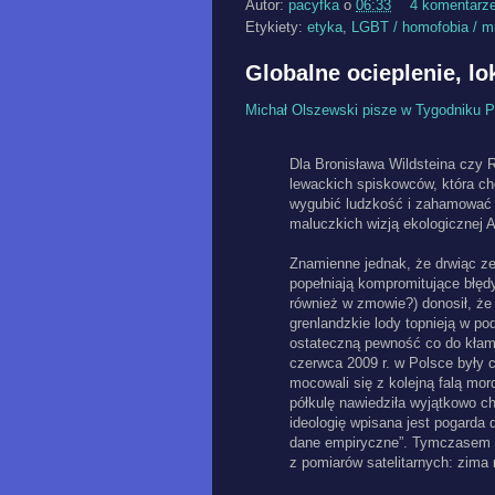
Autor:
pacyfka
o
06:33
4 komentarz
Etykiety:
etyka
,
LGBT / homofobia / m
Globalne ocieplenie, lo
Michał Olszewski pisze w Tygodniku
Dla Bronisława Wildsteina­ czy R
lewackich spiskowców, która ch
wygubić ludzkość i zahamować r
maluczkich wizją ekologicznej A
Znamienne jednak, że drwiąc ze
popełniają kompromitujące błędy
również w zmowie?) donosił, że
grenlandzkie lody topnieją w p
ostateczną pewność co do kłams
czerwca 2009 r. w Polsce były c
mocowali się z kolejną falą mor
półkulę nawiedziła wyjątkowo ch
ideologię wpisana jest pogarda 
dane empiryczne”. Tymczasem n
z pomiarów satelitarnych: zima n