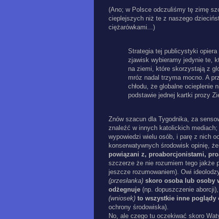
(Ano; w Polsce odczuliśmy tę zimę szc
cieplejszych niż te z naszego dziecińs
ciężarówkami...)
Strategia tej publicystyki opier
zjawisk wybieramy jedynie te, k
na ziemi, które skorzystają z gl
mróz nadal trzyma mocno. A pr
chłodu, że globalne ocieplenie 
podstawie jednej kartki prozy Z
Znów szacun dla Tygodnika, za sensown
znaleźć w innych katolickich mediach
wypowiedzi wielu osób, i parę z nich 
konserwatywnych środowisk opinię, ż
powiązani z, proaborcjonistami, pro
szczerze że nie rozumiem tego jakże 
jeszcze rozumowaniem). Owi ideolodzy
(przesłanka)
skoro osoba lub osoby 
odżegnuje
(np. dopuszczenie aborcji),
(wniosek)
to wszystkie inne poglądy
ochrony środowiska).
No, ale czego tu oczekiwać skoro Waty