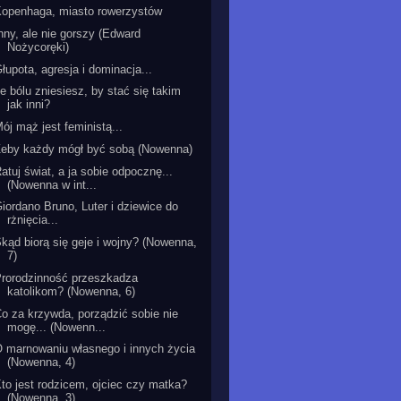
openhaga, miasto rowerzystów
nny, ale nie gorszy (Edward
Nożycoręki)
łupota, agresja i dominacja...
le bólu zniesiesz, by stać się takim
jak inni?
ój mąż jest feministą...
Żeby każdy mógł być sobą (Nowenna)
atuj świat, a ja sobie odpocznę...
(Nowenna w int...
iordano Bruno, Luter i dziewice do
rżnięcia...
kąd biorą się geje i wojny? (Nowenna,
7)
rorodzinność przeszkadza
katolikom? (Nowenna, 6)
o za krzywda, porządzić sobie nie
mogę... (Nowenn...
 marnowaniu własnego i innych życia
(Nowenna, 4)
to jest rodzicem, ojciec czy matka?
(Nowenna, 3)