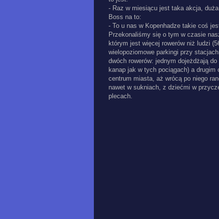
- Raz w miesiącu jest taka akcja, duża
Boss na to:
- To u nas w Kopenhadze takie coś jest
Przekonaliśmy się o tym w czasie nasz
którym jest więcej rowerów niż ludzi (
wielopoziomowe parkingi przy stacjac
dwóch rowerów: jednym dojeżdżają do k
kanap jak w tych pociągach) a drugim 
centrum miasta, aż wrócą po niego rano
nawet w sukniach, z dziećmi w przycze
plecach.