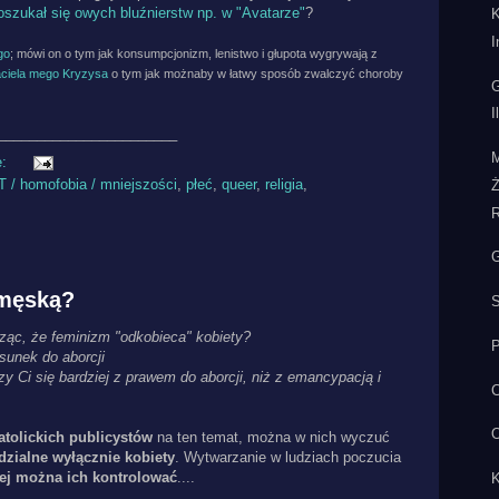
oszukał się owych bluźnierstw np. w "Avatarze"
?
K
I
go
; mówi on o tym jak konsumpcjonizm, lenistwo i głupota wygrywają z
jaciela mego Kryzysa
o tym jak możnaby w łatwy sposób zwalczyć choroby
G
I
_______________________
M
e:
 / homofobia / mniejszości
,
płeć
,
queer
,
religia
,
R
G
 męską?
S
ząc, że feminizm "odkobieca" kobiety?
P
sunek do aborcji
y Ci się bardziej z prawem do aborcji, niż z emancypacją i
C
O
tolickich publicystów
na ten temat, można w nich wyczuć
dzialne wyłącznie kobiety
. Wytwarzanie w ludziach poczucia
iej można ich kontrolować
....
K