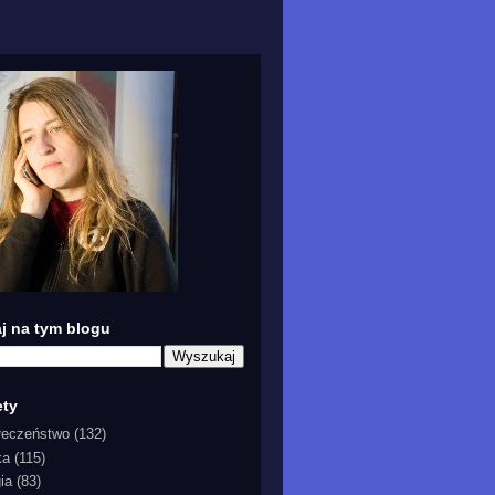
j na tym blogu
ety
łeczeństwo
(132)
ka
(115)
gia
(83)