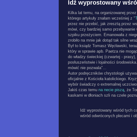
Idź wyprostowany wśród
Kilka lat temu, na organizowanej przez
którego artykuły znałam wcześniej z "
przez nie przebić, jak zresztą przez ws
mówi, czy bardziej samo przebywanie 
szpiku przeżyciem. Emanowała z niego
zrobiło na mnie jak dotąd tak silne wra
Był to ksiądz Tomasz Węcławski, ter
który w sprawie apb. Paetza nie mogą
do władzy świeckiej (czwartej - prasy)
posłuszeństwie i lojalności środowiska.
mówić nie pozwala"...
Autor podręczników chrystologii używa
oficjalnie z Kościoła katolickiego. Kry
wybór świadczy o extremalnej uczciwo
Jakiś czas temu
na necie piszą
, że T
kaskami w dłoniach szli na czele pozn
Idź wyprostowany wśród tych c
wśród odwróconych plecami i o