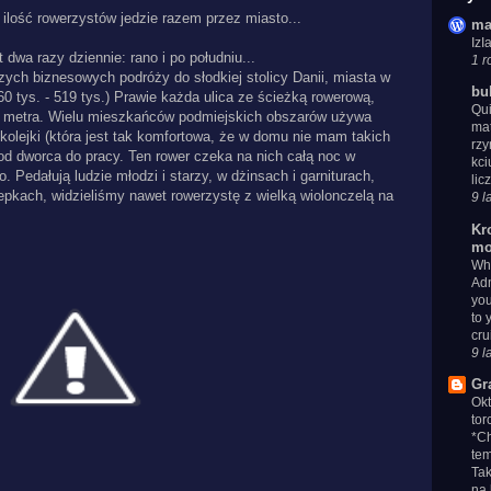
 ilość rowerzystów jedzie razem przez miasto...
ma
Iz
 dwa razy dziennie: rano i po południu...
1 r
ych biznesowych podróży do słodkiej stolicy Danii, miasta w
bu
560 tys. - 519 tys.) Prawie każda ulica ze ścieżką rowerową,
Qui
h metra. Wielu mieszkańców podmiejskich obszarów używa
mat
olejki (która jest tak komfortowa, że w domu nie mam takich
rzy
od dworca do pracy. Ten rower czeka na nich całą noc w
kci
. Pedałują ludzie młodzi i starzy, w dżinsach i garniturach,
lic
pkach, widzieliśmy nawet rowerzystę z wielką wiolonczelą na
9 l
Kr
mo
Whe
Adm
you
to 
cru
9 l
Gr
Ok
tor
*Ch
tem
Tak
na 