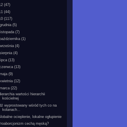
12
(47)
11
(44)
10
(117)
grudnia
(5)
listopada
(7)
października
(1)
września
(4)
sierpnia
(4)
lipca
(13)
czerwca
(13)
maja
(9)
kwietnia
(12)
marca
(22)
ierarchia wartości hierarchii
kościelnej
dź wyprostowany wśród tych co na
kolanach...
lobalne ocieplenie, lokalne ogłupienie
Proaborcjonizm cechą męską?