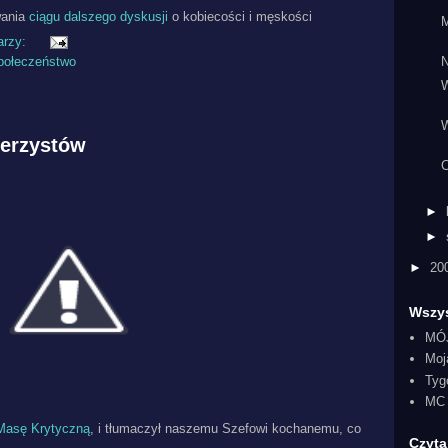
wania
ciągu dalszego dyskusji
o kobiecości i męskości
M
arzy:
N
połeczeństwo
W
erzystów
C
►
►
►
20
Wszys
MÓ
Moj
Tyg
MC 
Masę Krytyczną
, i tłumaczył naszemu Szefowi kochanemu, co
Czyta