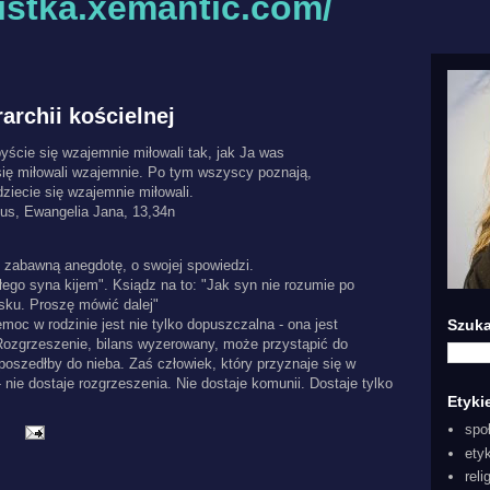
listka.xemantic.com/
archii kościelnej
ście się wzajemnie miłowali tak, jak Ja was
ię miłowali wzajemnie.
Po tym wszyscy poznają,
dziecie się wzajemnie miłowali.
us, Ewangelia Jana, 13,34n
ko zabawną anegdotę, o swojej spowiedzi.
łego syna kijem". Ksiądz na to: "Jak syn nie rozumie po
usku. Proszę mówić dalej"
moc w rodzinie jest nie tylko dopuszczalna - ona jest
Szuka
. Rozgrzeszenie, bilans wyzerowany, może przystąpić do
poszedłby do nieba. Zaś człowiek, który przyznaje się w
nie dostaje rozgrzeszenia. Nie dostaje komunii. Dostaje tylko
Etyki
spo
:
ety
reli