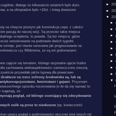
►
20
zególnie, dlatego że kilkanaście ostatnich było dużo
twa; a na olimpiadzie było +10st. i śnieg dowożono
►
20
▼
20
►
a się na chwycie prostym jak konstrukcja cepa: z całości
►
tóre pasują do naszej wizji. Są przecież takie miejsca
►
obalnego ocieplenia, to prawda. Są też miejsca, gdzie
zecież wnioskowanie na podstawie dwóch tygodni
►
nie istnieje, jest równie sensowne jak prognozowanie na
►
iemkiewicza czy Wildsteina, że są oni grafomanami.
►
►
e zajęcie się tematem, którego racjonalne ujęcie trudno
►
; dla zachowania wieloaspektowości zamieszczono zresztą
oczywiście przywołało jakże typową dla prawicowo-
►
e
działacze na rzecz ochrony środowiska są, lub są
▼
antykoncepcjonistami, feministami i gejami
. Przyznam
H
powszechnego sposobu rozumowania (o ile da się nazwać to
 sugerują, że:
wyznają pogląd, od którego oceniający się zdecydowanie
I
 owych osób są przez to niesłuszne
(np. konieczność
G
kan uważa pogląd o podmiotowości etycznej istot innych niż