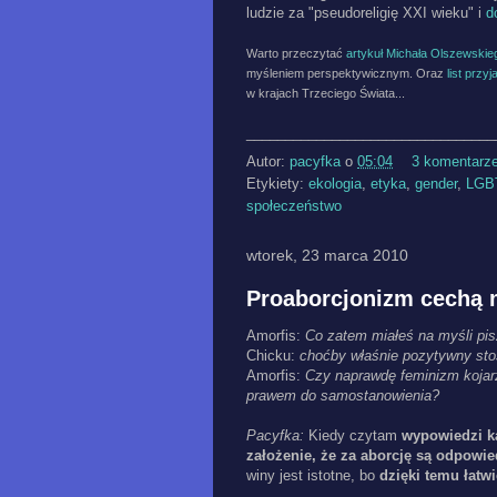
ludzie za "pseudoreligię XXI wieku" i
d
Warto przeczytać
artykuł Michała Olszewskie
myśleniem perspektywicznym. Oraz
list przy
w krajach Trzeciego Świata...
________________________________
Autor:
pacyfka
o
05:04
3 komentarz
Etykiety:
ekologia
,
etyka
,
gender
,
LGBT
społeczeństwo
wtorek, 23 marca 2010
Proaborcjonizm cechą
Amorfis:
Co zatem miałeś na myśli pis
Chicku:
choćby właśnie pozytywny sto
Amorfis:
Czy naprawdę feminizm kojarz
prawem do samostanowienia?
Pacyfka:
Kiedy czytam
wypowiedzi ka
założenie, że za aborcję są odpowie
winy jest istotne, bo
dzięki temu łatw