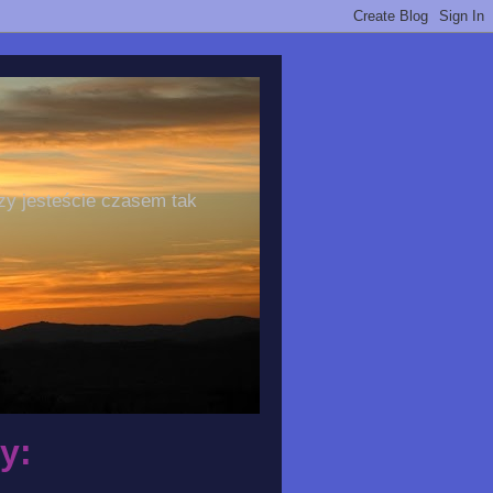
zy jesteście czasem tak
y: