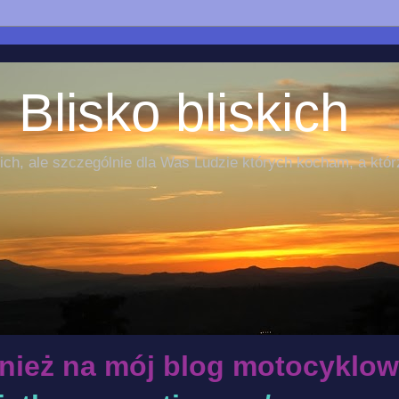
 Blisko bliskich
ch, ale szczególnie dla Was Ludzie których kocham, a któr
nież na mój blog motocyklow