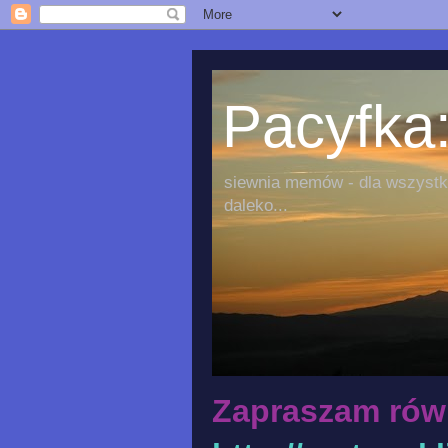
Pacyfka:
siewnia memów - dla wszystki
daleko...
Zapraszam rów