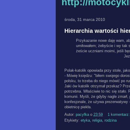
http://motocyk
środa, 31 marca 2010
Hierarchia wartości hier
Przykazanie nowe daję wam, aby
umiłowałem; żebyście i wy tak s
żeście uczniami moimi, jeśli bę
Jez
Polak-katolik opowiada przy stole, ja
- Mówię księdzu: "biłem swojego doros
polsku, to trzeba do niego mówić po r
Jaki ów katolik otrzymał przekaz? Prze
potrzebna. Właściwie to nic się stało
komunii. Myśli, że gdyby nagle zmarł, 
konfesjonale, że używa prezerwatywy - 
obietnicę piekła.
Autor:
pacyfka
o
23:59
1 komentarz
Etykiety:
etyka
,
religia
,
rodzina