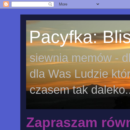
Pacyfka: Blis
siewnia memów - dl
dla Was Ludzie któr
czasem tak daleko..
Zapraszam równ