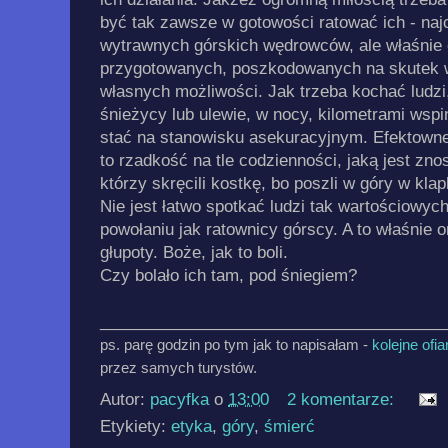
być tak zawsze w gotowości ratować ich - naj
wytrawnych górskich wędrowców, ale właśnie 
przygotowanych, poszkodowanych na skutek wł
własnych możliwości. Jak trzeba kochać ludzi,
śnieżycy lub ulewie, w nocy, kilometrami wspi
stać na stanowisku asekuracyjnym. Efektown
to rzadkość na tle codzienności, jaką jest zn
którzy skręcili kostkę, bo poszli w góry w kla
Nie jest łatwo spotkać ludzi tak wartościowy
powołaniu jak ratownicy górscy. A to właśnie o
głupoty. Boże, jak to boli.
Czy bolało ich tam, pod śniegiem?
______________________________________
ps. parę godzin po tym jak to napisałam -
kolejne ofia
przez samych turystów.
Autor:
pacyfka
o
13:00
2 komentarze:
Etykiety:
etyka
,
góry
,
śmierć