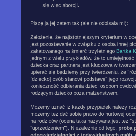
się więc aborcji.
Piszę ja jej zatem tak (ale nie odpisała mi):
Założenie, że najistotniejszym kryterium w oc
jest pozostawanie w związku z osobą innej płc
zakatowanego na śmierć trzyletniego
Bartka 
jednym z wielu przykładów, że to umiejętność 
dziecka oraz partnera jest kluczowa w tworzen
upierać się będziemy przy twierdzeniu, że "r
[dziecko] osób stanowi podstawę" jego rozwo
konieczność odbierania dzieci osobom owdowi
rodzącym dziecko poza małżeństwem.
Możemy uznać iż każdy przypadek należy rozp
możemy też dać sobie prawo do hurtowej oceny
na rodziców (ocena taka nazywana jest też "s
"uprzedzeniem"). Niezależnie od tego,
próba p
odpowiedzialności z indywidualnych osób, 