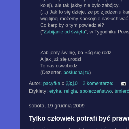
kolej), ale tak jakby nie było zabójcy.
(...) Jak to się dzieje, że po zjedzeniu 
wigilijnej możemy spokojnie nasłuchiwać
Co karp by o tym powiedział?
("
Zabijanie od święta
", w Tygodniku Pow
Zabijemy świnię, bo Bóg się rodzi
A jak już się urodzi
To nas oswobodzi
(Dezerter,
posłuchaj tu
)
Autor:
pacyfka
o
23:10
2 komentarze:
Etykiety:
etyka
,
religia
,
społeczeństwo
,
śmier
sobota, 19 grudnia 2009
Tylko człowiek potrafi być prawd