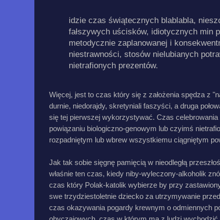
idzie czas świątecznych blablabla, nies
fałszywych uścisków, idiotycznych min 
metodycznie zaplanowanej i konsekwent
niestrawności, stosów nielubianych potra
nietrafionych prezentów.
Więcej, jest to czas który się z założenia spędza z "n
durnie, niedorajdy, skretyniali faszyści, a druga połow
się tej pierwszej wykorzystywać. Czas celebrowania 
powiązaniu biologiczno-genowym lub czyimś nietrafi
rozpadniętym lub wbrew wszystkiemu ciągniętym po
Jak tak sobie sięgnę pamięcią w nieodległą przeszłość
właśnie ten czas, kiedy niby-wyleczony-alkoholik zn
czas który Polak-katolik wybierze by przy zastawion
swe trzydziestoletnie dziecko za utrzymywanie prz
czas okazywania pogardy krewnym o odmiennych pog
obyczajowych, czas w którym ma z ludzi wychodzić 