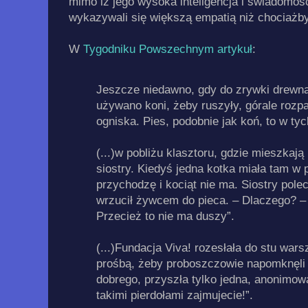
mimo iż jego wysoka inteligencja i świadomo
wykazywali się większą empatią niż chociażby
W
Tygodniku Powszechnym artykuł
:
Jeszcze niedawno, gdy do zrywki drewn
używano koni, żeby ruszyły, górale rozpa
ogniska. Pies, podobnie jak koń, to w tyc
(...)w pobliżu klasztoru, gdzie mieszka
siostry. Kiedyś jedna kotka miała tam w
przychodzę i kociąt nie ma. Siostry polec
wrzucił żywcem do pieca. – Dlaczego? –
Przecież to nie ma duszy”.
(...)Fundacja Viva! rozesłała do stu warsz
prośbą, żeby proboszczowie napomknęli
dobrego, przyszła tylko jedna, anonimow
takimi pierdołami zajmujecie!”.