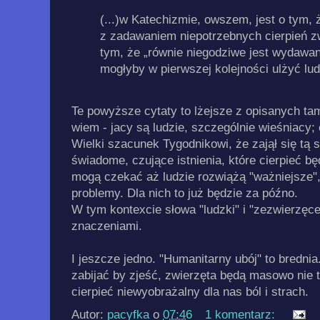
(...)w Katechizmie, owszem, jest o tym, 
z zadawaniem niepotrzebnych cierpień z
tym, że „równie niegodziwe jest wydawani
mogłyby w pierwszej kolejności ulżyć ludz
Te powyższe cytaty to lżejsze z opisanych ta
wiem - jacy są ludzie, szczególnie wieśniacy; 
Wielki szacunek Tygodnikowi, że zajął się tą 
świadome, czujące istnienia, które cierpieć będ
mogą czekać aż ludzie rozwiążą "ważniejsze", 
problemy. Dla nich to już będzie za późno.
W tym kontexcie słowa "ludzki" i "zezwierzęce
znaczeniami.
I jeszcze jedno. "Humanitarny ubój" to brednia
zabijać by zjeść, zwierzęta będą masowo nie 
cierpieć niewyobrażalny dla nas ból i strach.
Autor:
pacyfka
o
07:46
1 komentarz: