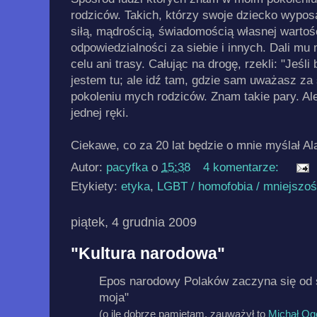
rodziców. Takich, którzy swoje dziecko wypo
siłą, mądrością, świadomością własnej wartoś
odpowiedzialności za siebie i innych. Dali mu 
celu ani trasy. Całując na drogę, rzekli: "Jeś
jestem tu; ale idź tam, gdzie sam uważasz za 
pokoleniu mych rodziców. Znam takie pary. Al
jednej ręki.
Ciekawe, co za 20 lat będzie o mnie myślał Al
Autor:
pacyfka
o
15:38
4 komentarze:
Etykiety:
etyka
,
LGBT / homofobia / mniejszoś
piątek, 4 grudnia 2009
"Kultura narodowa"
Epos narodowy Polaków zaczyna się od s
moja"
(o ile dobrze pamiętam, zauważył to
Michał Og