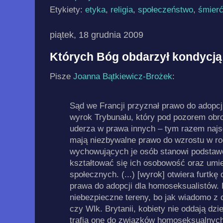
Etykiety:
etyka
,
religia
,
społeczeństwo
,
śmier
piątek, 18 grudnia 2009
Których Bóg obdarzył kondycją
Pisze
Joanna Bątkiewicz-Brożek
:
Sąd we Francji przyznał prawo do adopcji l
wyrok Trybunału, który pod pozorem obr
uderza w prawa innych – tym razem najs
mają niezbywalne prawo do wzrostu w rodz
wychowujących je osób stanowi podstawę
kształtować się ich osobowość oraz umie
społecznych. (...) [wyrok] otwiera furtkę
prawa do adopcji dla homoseksualistów. 
niebezpieczne tereny, bo jak wiadomo z 
czy Wlk. Brytanii, kobiety nie oddają dzi
trafią one do związków homoseksualnych