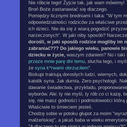
Nie róbcie tego! Żyjcie tak, jak wam mówimy! To
Broń Boże zastanawiać się dlaczego.
Pomiędzy licznymi bredniami i taka: "W tym 
odpowiedzialności rodziców za właściwe prz
ich dzieci. Nie da się z wiarą pogodzić przyz
narzeczonych". W jaki niby sposób? Narzecze
dorośli, w jaki sposób rodzice mogliby im 
zabraniać??? Do jakiego wieku, panowie bi
dziecku w życie,
waszym zdaniem? No i taki P
przeze mnie parę dni temu
, słucha tego, i myś
że
syna k*rwami obrzuciłem
".
Biskupi traktują dorosłych ludzi, wiernych, do
katolik syna. Jak durnia. Zero psychologii. N
dawanie świadectwa, przykładu, proponowanie
wyborów. Ale: ty nie myśl, ty rób co ci każę, bo
się, nie masz godności i podmiotowości któr
Właściwie to śmieciem jesteś.
Chodzę sobie w potoku głupot za moim "wyraz
małżeńskiej", a jakaś baba w wieku emerytaln
"A dlaczego ty nie stoisz w jednym miejscu?!"