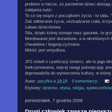
problem w fakcie, że paroletnie dzieci dostaj
zabijania ludzi.
To co się wiąże z początkiem życia - to tabu, "
Zaś odbieranie życia, uszkadzanie ciała, krzy
zabaw dzieciństwa.
Siła, dzięki której istnieje nasz gatunek, to gr
Mordowanie jest dozwolone, a w określonych 
chwalebne i bogoojczyźniane.
Miłość jest wstydliwa.
JP2 mówił o cywilizacji śmierci, ale to jego eki
funkcjonowania, więcej uwagi poświęcając p
doprowadziła do wytworzenia kultury, w której
Autor:
pacyfka
o
19:19
5 komentarzy:
Etykiety:
dziecko
,
etyka
,
religia
,
społeczeństw
poniedziałek, 7 grudnia 2009
Drugi człowiek zawsze pierwsz