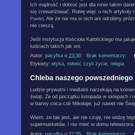
Ich mądrość i dobroć jest dla mnie takim dare
się zrewanżować. Robię więc o nich artykuły 
Ale że nie ma w nich ani odrobiny próżn
Pawle
).
nie cieszą.
Jeśli instytucja Kościoła Katolickiego ma jaką
ludziach takich jak oni.
Autor:
pacyfka
o
23:30
Brak komentarzy:
Etykiety:
etyka
,
miłość czyli życie
,
religia
Chleba naszego powszedniego i
Ludzie prywatni i medialni narzekają na komerc
świąt. Że od początku listopada w sklepach i r
w barwy coca-coli Mikołaje, już nawet nie Św
Wiem, że tak jest, ale nie czuję, nie widzę te
supermarketów. I nie mieć w domu telewizora.
Autor:
pacyfka
o
22:55
Brak komentarzy: