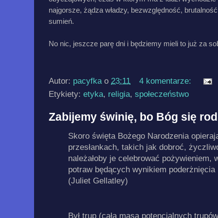
najgorsze, żądza władzy, bezwzględność, brutalność
sumień.
No nic, jeszcze parę dni i będziemy mieli to już za so
Autor:
pacyfka
o
23:11
4 komentarze:
Etykiety:
etyka
,
religia
,
społeczeństwo
Zabijemy świnię, bo Bóg się rod
Skoro święta Bożego Narodzenia opieraj
przesłankach, takich jak dobroć, życzliw
należałoby je celebrować pożywieniem, w
potraw będących wynikiem poderżnięcia 
(Juliet Gellatley)
Był trup (cała masa potencjalnych trupó