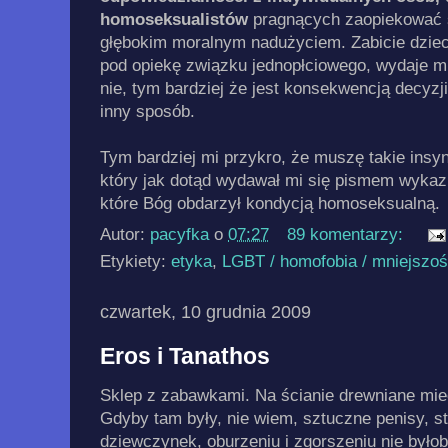
homoseksualistów
pragnących zaopiekować s
głębokim moralnym nadużyciem. Zabicie dzieck
pod opiekę związku jednopłciowego, wydaje m
nie, tym bardziej że jest konsekwencją decyzji
inny sposób.
Tym bardziej mi przykro, że muszę takie insy
który jak dotąd wydawał mi się pismem wyka
które Bóg obdarzył kondycją homoseksualną.
Autor:
pacyfka
o
07:27
89 komentarzy:
Etykiety:
etyka
,
LGBT / homofobia / mniejszoś
czwartek, 10 grudnia 2009
Eros i Tanathos
Sklep z zabawkami. Na ścianie drewniane miec
Gdyby tam były, nie wiem, sztuczne penisy, st
dziewczynek, oburzeniu i zgorszeniu nie byłob