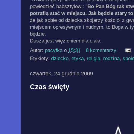
powiedzieć babsztylowi: "
Bo Pan Bóg tak stwo
potrafią stać w miejscu. Jak będzie stary to
że jak sobie od dziecka skojarzy kościół z gw
miejscem opresywnym i nudnym, to Boga w ty
będzie.
Dusza jest więzieniem dla ciała.
Autor:
pacyfka
o
15:31
8 komentarzy:
Etykiety:
dziecko
,
etyka
,
religia
,
rodzina
,
społ
czwartek, 24 grudnia 2009
Czas święty