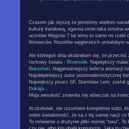
Czasem jak słyszę że jesteśmy wielkim nar
kulturę światową, ogarnia mnie taka smutna w
uczniów Węgrów 7 lat temu to samo mi rzekł o s
filmowców, filozofów węgierskich umiałabym 
Ale któregoś dnia skubnęłam się, że przecież z
rockowy świata -
Riverside
. Największy mala
Beksiński
. Najgenialniejszy twórca animacji n
Najobłędniejszy autor postmodernistycznej fa
Największy pisarz SF, Stanisław Lem, został 
Dukaja
...
Moja wesołość zmieniła się wówczas na ironic
Aczkolwiek, nie rozumiem kompletnie ludzi, 
sobie świadomość, że są z tej samej nacji c
To mówienie o drużynie piłki nożnej "nasi". Te 
czy nie, albo kto obalił komunizm. Jaka to ch