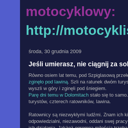
motocyklowy:
http://motocykl
środa, 30 grudnia 2009
Jeśli umierasz, nie ciągnij za s
Równo osiem lat temu, pod Szpiglasową prze
zginęło pod lawiną
. Szli na ratunek dwóm tur
wyszli w góry i zginęli pod śniegiem.
Parę dni temu w Dolomitach
stało się to sam
turystów, czterech ratowników, lawina.
Ratownicy są niezwykłymi ludźmi. Znam ich kil
odpowiedzialni, niezawodni, oddani swej pracy-
ich działania. Jakżeż ogromną miłością trzeba