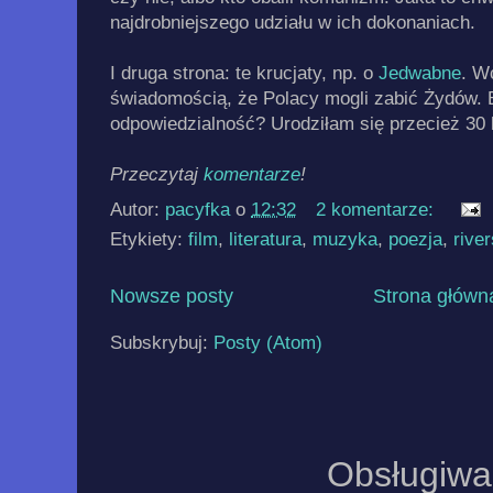
najdrobniejszego udziału w ich dokonaniach.
I druga strona: te krucjaty, np. o
Jedwabne
. W
świadomością, że Polacy mogli zabić Żydów. 
odpowiedzialność? Urodziłam się przecież 30 l
Przeczytaj
komentarze
!
Autor:
pacyfka
o
12:32
2 komentarze:
Etykiety:
film
,
literatura
,
muzyka
,
poezja
,
rive
Nowsze posty
Strona główn
Subskrybuj:
Posty (Atom)
Obsługiwa