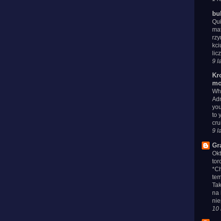
bu
Qui
mat
rzy
kci
lic
9 l
Kr
mo
Whe
Adm
you
to 
cru
9 l
Gr
Ok
tor
*Ch
tem
Tak
na 
nie
10 