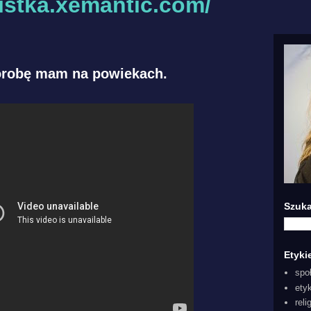
listka.xemantic.com/
orobę mam na powiekach.
Szuka
Etyki
spo
ety
reli