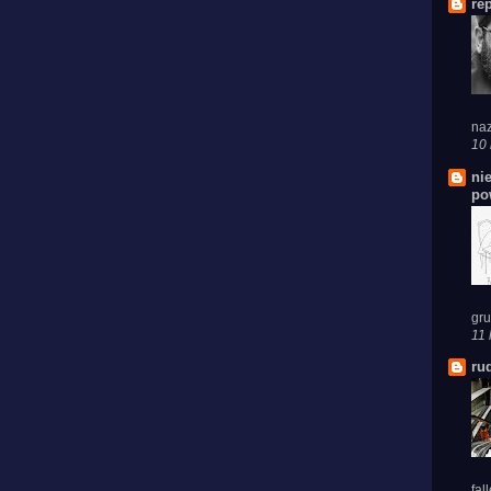
re
naz
10 
ni
po
gru
11 
ru
fal