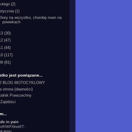
lutego
(2)
stycznia
(1)
Chory na wszystko, chorobę mam na
powiekach.
13
(30)
12
(47)
11
(44)
10
(117)
09
(81)
tko jest powiązane...
J BLOG MOTOCYKLOWY
a strona (dawności)
odnik Powszechny
Zajebiści
m...
de in pain
IaoR5KFXkveET
-
ok temu