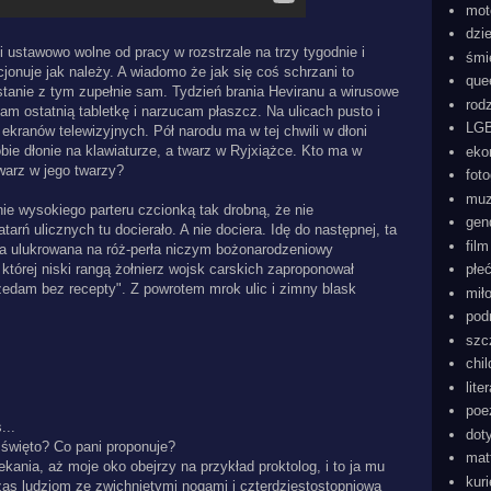
mot
dzi
ni ustawowo wolne od pracy w rozstrzale na trzy tygodnie i
śmi
cjonuje jak należy. A wiadomo że jak się coś schrzani to
que
ostanie z tym zupełnie sam. Tydzień brania Heviranu a wirusowe
rod
am ostatnią tabletkę i narzucam płaszcz. Na ulicach pusto i
LGB
ekranów telewizyjnych. Pół narodu ma w tej chwili w dłoni
- obie dłonie na klawiaturze, a twarz w Ryjxiążce. Kto ma w
eko
warz w jego twarzy?
foto
mu
e wysokiego parteru czcionką tak drobną, że nie
gen
arń ulicznych tu docierało. A nie dociera. Idę do następnej, ta
film
a ulukrowana na róż-perła niczym bożonarodzeniowy
 której niski rangą żołnierz wojsk carskich zaproponował
płe
rzedam bez recepty". Z powrotem mrok ulic i zimny blask
mił
pod
szc
chi
lite
poe
...
dot
w święto? Co pani proponuje?
mat
ekania, aż moje oko obejrzy na przykład proktolog, i to ja mu
kur
as ludziom ze zwichniętymi nogami i czterdziestostopniową