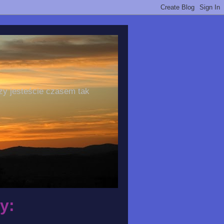
zy jesteście czasem tak
y: