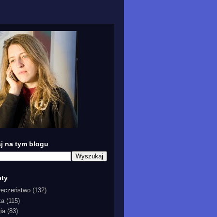
j na tym blogu
ety
łeczeństwo
(132)
ka
(115)
gia
(83)