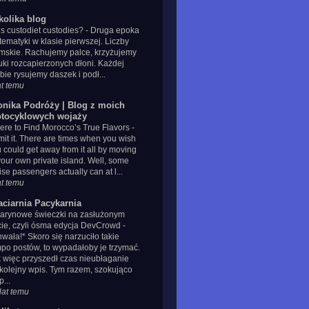
kolika blog
s custodiet custodies?
-
Druga epoka
ematyki w klasie pierwszej. Liczby
mskie. Rachujemy palce, krzyżujemy
uki rozcapierzonych dłoni. Każdej
zbie rysujemy daszek i podł...
at temu
onika Podróży | Blog z moich
tocyklowych wojaży
re to Find Morocco’s True Flavors
-
it it. There are times when you wish
 could get away from it all by moving
your own private island. Well, some
ise passengers actually can at l...
at temu
aciarnia Pacykarnia
tarynowe świeczki na zasłużonym
cie, czyli ósma edycja DevCrowd
-
wała!* Skoro się narzuciło takie
po postów, to wypadałoby je trzymać.
 więc przyszedł czas nieubłaganie
kolejny wpis. Tym razem, szokująco
p...
lat temu