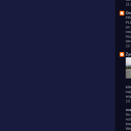
11 
On
FR
PL
on 
new
Hux
ide
12 
Ży
kil
naj
wsp
13 
me
No 
not
tow
We