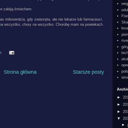
weg
ie zabiją śmiechem.
edu
Fra
as miłosierdzia, gdy zwierzęta, ale nie lekarze lub farmaceuci,
Ska
na wszystko, chory na wszystko. Chorobę mam na powiekach.
łon
pie
rive
gór
e:
tec
eko
ope
Strona główna
Starsze posty
pol
wro
Arch
►
20
►
20
►
20
▼
20
►