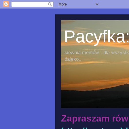
Pacyfka:
siewnia memów - dla wszystki
daleko...
Zapraszam rów