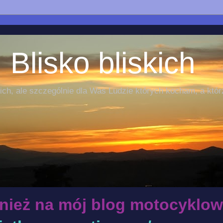
 Blisko bliskich
ch, ale szczególnie dla Was Ludzie których kocham, a któr
nież na mój blog motocyklow