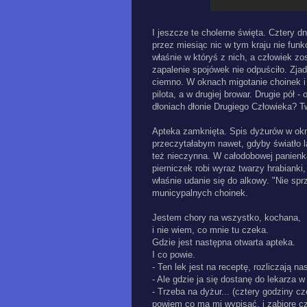
I jeszcze te cholerne święta. Cztery d
przez miesiąc nic w tym kraju nie funk
właśnie w któryś z nich, a człowiek z
zapalenie spojówek nie odpuściło. Zjad
ciemno. W oknach migotanie choinek i 
pilota, a w drugiej browar. Drugie pół 
dłoniach dłonie Drugiego Człowieka? T
Apteka zamknięta. Spis dyżurów w okni
przeczytałabym nawet, gdyby światło lat
też nieczynna. W całodobowej panienk
pierniczek robi wyraz twarzy hrabianki,
właśnie udanie się do alkowy. "Nie sp
municypalnych choinek.
Jestem chory na wszystko, kochana,
i nie wiem, co mnie tu czeka.
Gdzie jest następna otwarta apteka.
I co powie.
- Ten lek jest na receptę, rozliczają nas
- Ale gdzie ja się dostanę do lekarza 
- Trzeba na dyżur... (cztery godziny cz
powiem co ma mi wypisać, i zabiorę cz