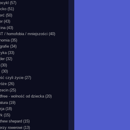
ocykl
(57)
ecko
(51)
erć
(50)
er
(43)
zina
(43)
T / homofobia / mniejszości
(40)
nomia
(35)
grafie
(34)
zyka
(33)
der
(32)
(30)
ć
(30)
ość czyli życie
(27)
róże
(26)
zecin
(25)
ldfree - wolność od dziecka
(20)
ratura
(19)
zja
(18)
yk
(15)
thew shepard
(15)
ierzy rowerowi
(13)