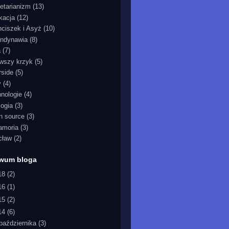
etarianizm
(13)
kacja
(12)
nciszek i Asyż
(10)
ndynawia
(8)
a
(7)
rwszy krzyk
(5)
rside
(5)
y
(4)
hnologie
(4)
logia
(3)
n source
(3)
iamoria
(3)
cław
(2)
iwum bloga
18
(2)
16
(1)
15
(2)
14
(6)
października
(3)