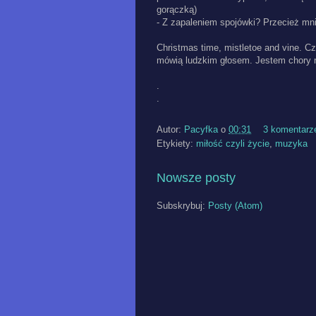
gorączką)
- Z zapaleniem spojówki? Przecież mn
Christmas time, mistletoe and vine. Cz
mówią ludzkim głosem. Jestem chory 
.
.
Autor:
Pacyfka
o
00:31
3 komentarz
Etykiety:
miłość czyli życie
,
muzyka
Nowsze posty
Subskrybuj:
Posty (Atom)