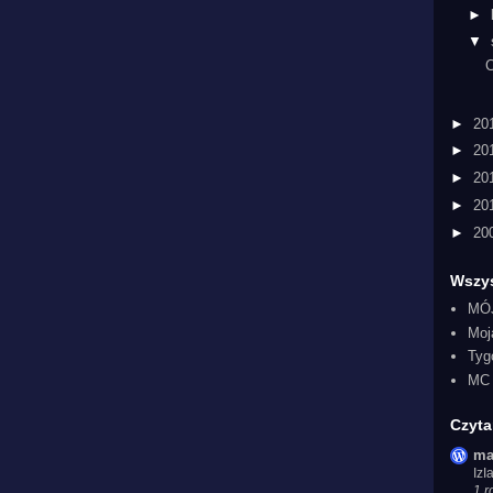
►
▼
►
20
►
20
►
20
►
20
►
20
Wszys
MÓ
Moj
Tyg
MC 
Czyta
ma
Iz
1 r