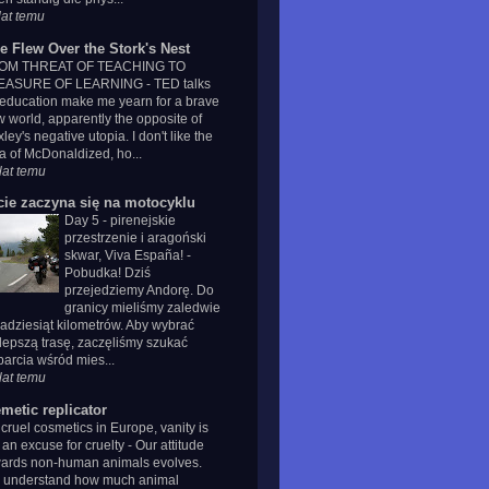
lat temu
e Flew Over the Stork's Nest
OM THREAT OF TEACHING TO
EASURE OF LEARNING
-
TED talks
education make me yearn for a brave
 world, apparently the opposite of
ley's negative utopia. I don't like the
a of McDonaldized, ho...
lat temu
cie zaczyna się na motocyklu
Day 5 - pirenejskie
przestrzenie i aragoński
skwar, Viva España!
-
Pobudka! Dziś
przejedziemy Andorę. Do
granicy mieliśmy zaledwie
kadziesiąt kilometrów. Aby wybrać
lepszą trasę, zaczęliśmy szukać
arcia wśród mies...
lat temu
metic replicator
cruel cosmetics in Europe, vanity is
 an excuse for cruelty
-
Our attitude
ards non-human animals evolves.
 understand how much animal