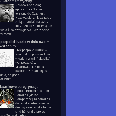
plikator memetyczny
Nerdowskie dialogi:
epitafium
-
- Numer
telefonu do Czarnej ...
Nazywa się ... . Można się
z nią umawiać na jazdy i
tripy. - Że co? - To Ty ją tak
wałaś - ta szmuglerka ludzi z polsz...
lat temu
epospolici ludzie w dniu swoim
wszednim
-
Niepospolici ludzie w
swoim dniu powszednim
w galerii w wilii "Matulka"
(vel poczcie) w
Milanówku, tuż obok
dworca PKP. Od piątku 12
dnia, od godz. ...
lat temu
dawnikowe peregrynacje
Engel
-
Bericht aus dem
Paradies [kleine
Paraphrase] Im paradies
dauert die arbeitswoche
dreißig stunden die löhne
sind höher die preise
len ständig die phys...