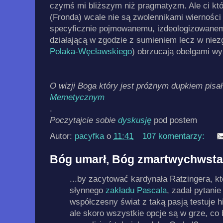
czymś mi bliższym niż pragmatyzm. Ale ci kt
(Fronda) wcale nie są zwolennikami wierności
specyficznie pojmowanemu, izdeologizowane
działającą w zgodzie z sumieniem lecz w niezgo
Polaka-Węcławskiego
) obrzucają obelgami w
O wizji Boga który jest próżnym dupkiem pisa
Memetycznym
.
Poczytajcie sobie
dyskusję
pod postem
Autor:
pacyfka
o
11:41
107 komentarzy:
Bóg umarł, Bóg zmartwychwstał,
...by zacytować kardynała Ratzingera, k
słynnego
zakładu Pascala
, zadał pytanie
współczesny świat z taką pasją testuje h
ale skoro wszystkie opcje są w grze, co