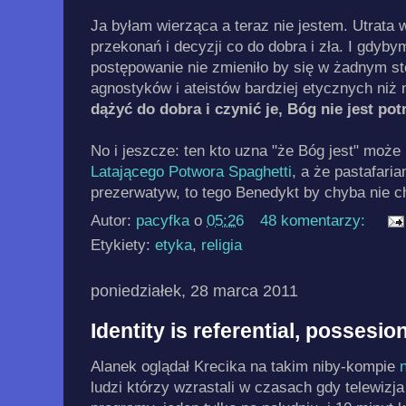
Ja byłam wierząca a teraz nie jestem. Utrata 
przekonań i decyzji co do dobra i zła. I gdyb
postępowanie nie zmieniło by się w żadnym s
agnostyków i ateistów bardziej etycznych niż n
dążyć do dobra i czynić je, Bóg nie jest pot
No i jeszcze: ten kto uzna "że Bóg jest" może
Latającego Potwora Spaghetti
, a że pastafari
prezerwatyw, to tego Benedykt by chyba nie chc
Autor:
pacyfka
o
05:26
48 komentarzy:
Etykiety:
etyka
,
religia
poniedziałek, 28 marca 2011
Identity is referential, possesion
Alanek oglądał Krecika na takim niby-kompie
n
ludzi którzy wzrastali w czasach gdy telewizja