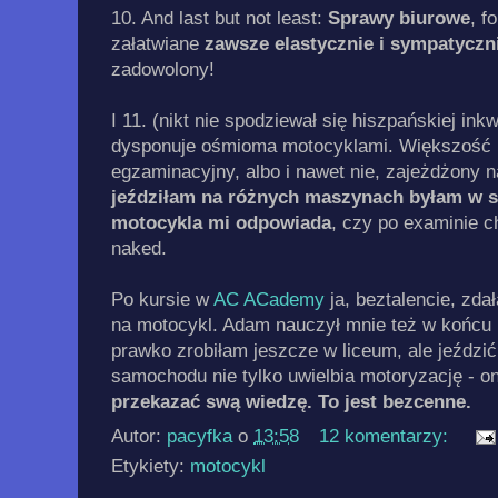
10. And last but not least:
Sprawy biurowe
, f
załatwiane
zawsze elastycznie i sympatyczn
zadowolony!
I 11. (nikt nie spodziewał się hiszpańskiej in
dysponuje ośmioma motocyklami. Większość i
egzaminacyjny, albo i nawet nie, zajeżdżony 
jeździłam na różnych maszynach byłam w sta
motocykla mi odpowiada
, czy po examinie c
naked.
Po kursie w
AC ACademy
ja, beztalencie, zd
na motocykl. Adam nauczył mnie też w końcu
prawko zrobiłam jeszcze w liceum, ale jeździć
samochodu nie tylko uwielbia motoryzację - o
przekazać swą wiedzę. To jest bezcenne.
Autor:
pacyfka
o
13:58
12 komentarzy:
Etykiety:
motocykl