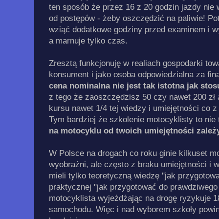
ten sposób że przez 16 z 20 godzin jazdy nie 
od postępów - żeby oszczędzić na paliwie! P
wziąć dodatkowe godziny przed examinem i wyd
a marnuje tylko czas.
Zresztą funkcjonuję w realiach gospodarki tow
konsument i jako osoba odpowiedzialna za fina
cena nominalna nie jest tak istotna jak sto
z tego że zaoszczędzisz 50 czy nawet 200 zł 
kursu nawet 1/4 tej wiedzy i umiejętności co 
Tym bardziej że szkolenie motocyklisty to nie
na motocyklu od twoich umiejętności zależ
W Polsce na drogach co roku ginie kilkuset mo
wyobraźni, ale często z braku umiejętności i wi
mieli tylko teoretyczną wiedzę "jak przygotow
praktycznej "jak przygotować do prawdziwego 
motocyklista wyjeżdżając na drogę ryzykuje 18
samochodu. Więc i nad wyborem szkoły powini