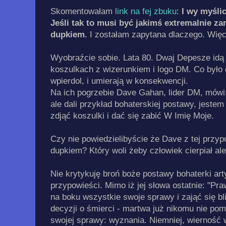
Skomentowałam
link na fej zbuku
:
I wy myślic
Jeśli tak to musi być jakimś extremalnie 
dupkiem.
I zostałam zapytana dlaczego. Więc
Wyobraźcie sobie. Lata 80. Dwaj Depesze idą
koszulkach z wizerunkiem i logo DM. Co było 
wpierdol, i umierają w konsekwencji.
Na ich pogrzebie Dave Gahan, lider DM, mówi:
ale dali przykład bohaterskiej postawy, jestem
zdjąć koszulki i dać się zabić W Imię Moje.
Czy nie powiedzielibyście że Dave z tej przy
dupkiem? Który woli żeby człowiek cierpiał a
Nie krytykuję broń boże postawy bohaterki art
przypowieści. Mimo iż jej słowa ostatnie: "
‎Pr
na boku wszystkie swoje sprawy i zająć się bl
decyzji o śmierci - martwa już nikomu nie pom
swojej sprawy: wyznania. Niemniej, wierność