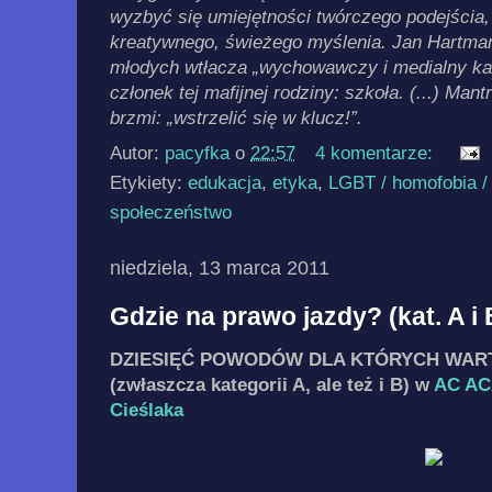
wyzbyć się umiejętności twórczego podejścia
kreatywnego, świeżego myślenia. Jan Hartman
młodych wtłacza „wychowawczy i medialny kart
członek tej mafijnej rodziny: szkoła. (...) Man
brzmi: „wstrzelić się w klucz!”.
Autor:
pacyfka
o
22:57
4 komentarze:
Etykiety:
edukacja
,
etyka
,
LGBT / homofobia /
społeczeństwo
niedziela, 13 marca 2011
Gdzie na prawo jazdy? (kat. A i 
DZIESIĘĆ POWODÓW DLA KTÓRYCH WAR
(zwłaszcza kategorii A, ale też i B) w
AC AC
Cieślaka