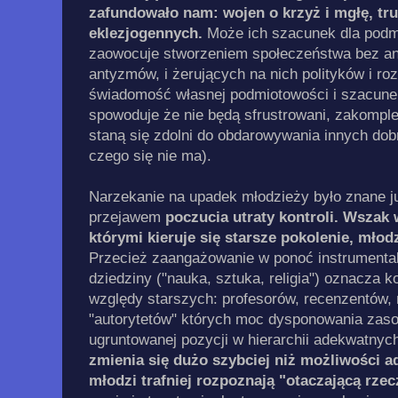
zafundowało nam: wojen o krzyż i mgłę, tr
eklezjogennych.
Może ich szacunek dla podmi
zaowocuje stworzeniem społeczeństwa bez an
antyzmów, i żerujących na nich polityków i ro
świadomość własnej podmiotowości i szacune
spowoduje że nie będą sfrustrowani, zakomple
staną się zdolni do obdarowywania innych do
czego się nie ma).
Narzekanie na upadek młodzieży było znane j
przejawem
poczucia utraty kontroli. Wszak 
którymi kieruje się starsze pokolenie, młod
Przecież zaangażowanie w ponoć instrumenta
dziedziny ("nauka, sztuka, religia") oznacza k
względy starszych: profesorów, recenzentów,
"autorytetów" których moc dysponowania zasob
ugruntowanej pozycji w hierarchii adekwatnyc
zmienia się dużo szybciej niż możliwości ad
młodzi trafniej rozpoznają "otaczającą rzec