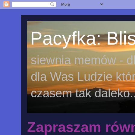
Pacyfka: Blis
siewnia memów - dl
dla Was Ludzie któr
czasem tak daleko..
Zapraszam równ