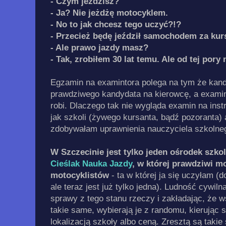
- Czym jeździsz?
- Ja? Nie jeżdżę motocyklem.
- No to jak chcesz tego uczyć?!?
- Przecież będę jeździł samochodem za ku
- Ale prawo jazdy masz?
- Tak, zrobiłem 30 lat temu. Ale od tej pory 
Egzamin na examintora polega na tym że kan
prawdziwego kandydata na kierowcę, a examina
robi. Dlaczego tak nie wygląda examin na ins
jak szkoli (żywego kursanta, bądź pozoranta) 
zdobywałam uprawnienia nauczyciela szkolnego
W Szczecinie jest tylko jeden ośrodek szk
Cieślak Nauka Jazdy
, w której prawdziwi m
motocyklistów
- ta w której ja się uczyłam (
ale teraz jest już tylko jedna). Ludność cywiln
sprawy z tego stanu rzeczy i zakładając, że w
takie same, wybierają je z randomu, kierując 
lokalizacją szkoły albo ceną. Zresztą są takie