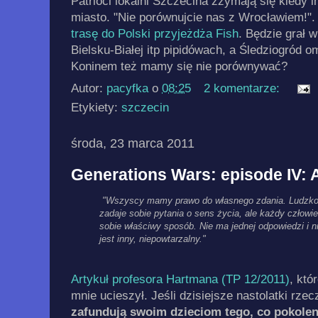
Patrioci lokalni Szczecina zżymają się kiedy 
miasto. "Nie porównujcie nas z Wrocławiem!".
trasę do Polski przyjeżdża Fish
. Będzie grał 
Bielsku-Białej itp pipidówach, a Śledziogród o
Koninem też mamy się nie porównywać?
Autor:
pacyfka
o
08:25
2 komentarze:
Etykiety:
szczecin
środa, 23 marca 2011
Generations Wars: episode IV:
"Wszyscy mamy prawo do własnego zdania. Ludzko
zadaje sobie pytania o sens życia, ale każdy człowie
sobie właściwy sposób. Nie ma jednej odpowiedzi i n
jest inny, niepowtarzalny."
Artykuł profesora Hartmana (TP 12/2011)
, któ
mnie ucieszył. Jeśli dzisiejsze nastolatki rzec
zafundują swoim dzieciom tego, co pokoleni