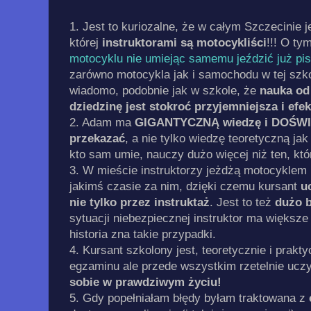
1. Jest to kuriozalne, że w całym Szczecinie j
której
instruktorami są motocykliści
!!! O ty
motocyklu nie umiejąc samemu jeździć już pi
zarówno motocykla jak i samochodu w tej szko
wiadomo, podobnie jak w szkole, że
nauka od
dziedzinę jest stokroć przyjemniejsza i efe
2. Adam ma
GIGANTYCZNĄ wiedzę i DOŚWIA
przekazać
, a nie tylko wiedzę teoretyczną ja
kto sam umie, nauczy dużo więcej niż ten, któr
3. W mieście instruktorzy jeżdżą motocyklem 
jakimś czasie za nim, dzięki czemu kursant
u
nie tylko przez instruktaż
. Jest to też
dużo b
sytuacji niebezpiecznej instruktor ma większe
historia zna takie przypadki.
4. Kursant szkolony jest, teoretycznie i prakty
egzaminu ale przede wszystkim rzetelnie uczy
sobie w prawdziwym życiu!
5. Gdy popełniałam błędy byłam traktowana z