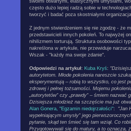
swoimi otwartymi, elastycznymi umysłami, wol
często dużo lepiej radzą sobie w technologiac
tworzyć i badać poza skostniałymi organizacj
Z jednym stwierdzeniem się nie zgodzę - że mł
przedstawicieli innych pokoleń. To najwyżej 
nihilizmem torturują. Struktura osobowości ty
nakreślona w artykule, nie przewiduje narzuc
Wszak - "każdy ma swoje zdanie".
Odpowiedzi na artykuł
:
Kuba Kryś
:
"Dzisiejs
autorytetom. Młode pokolenia nareszcie szukaj
eksperymentują – robią to wszystko, co jest 
zdrowej i pełnej tożsamości. Mojemu pokolen
„autorytetów” czy „prawdy” – śmiem nazwać 
Dzisiejsza młodzież na szczęście ma już otwa
Alan Gonera, "Egzamin niedojrzałości"
:
"Jan 
wypełniającym umysły” jego pierwszorocznyc
pytanie, skąd ten śmieć się tam wziął. Co robil
Przygotowywali się do matury, a to oznacza, że