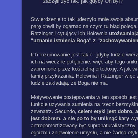
zaczęli żyć tak, jak gdyby On był?
Stwierdzenie to tak uderzyło mnie swoją absu
parę chwil by ogarnąć na czym tu błąd polega.
Ratzinger i cytujący ich Hołownia
utożsamiaj
"uznanie istnienia Boga" z "zachowywaniem
Ich rozumowanie jest takie: gdyby ludzie wierz
ich na wieczne potępienie, więc aby tego unik
zabronione przez kościelną ortodoxję. A jak w
łamią przykazania. Hołownia i Ratzinger więc 
ludzie zakładają, że Boga nie ma.
Motywowanie postępowania w ten sposób jest 
funkcję używania sumienia na rzecz bezmyśl
zewnątrz. Secundo,
celem etyki jest dobro, a
jest dobrem, a nie po to by uniknąć kary
wy
antropomorfizowany byt supranaturalistyczny. 
egoizm i zniewolenie umysłu, a nie żadna etyk