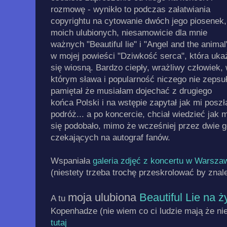
rozmowę - wynikło to podczas załatwiania
copyrightu na cytowanie dwóch jego piosenek,
moich ulubionych, niesamowicie dla mnie
ważnych "Beautiful lie" i "Angel and the animal
w mojej powieści "Dziwkość serca", która uka
się wiosną. Bardzo ciepły, wrażliwy człowiek,
którym sława i popularność niczego nie zepsuł
pamiętał że musiałam dojechać z drugiego
końca Polski i na wstępie zapytał jak mi poszł
podróż... a po koncercie, chciał wiedzieć jak m
się podobało, mimo że wcześniej przez dwie go
czekających na autograf fanów.
Wspaniała
galeria zdjęć z koncertu w Warsza
(niestety trzeba trochę przeskrolować by znal
moja ulubiona
Beautiful Lie na 
A tu
Kopenhadze (nie wiem co ci ludzie mają że n
tutaj