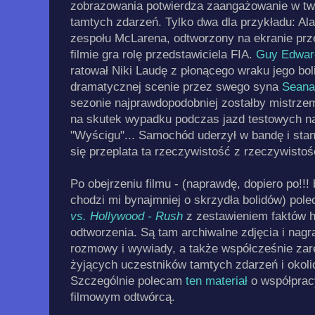
zobrazowania potwierdza zaangażowanie w two
tamtych zdarzeń. Tylko dwa dla przykładu: Ala
zespołu McLarena, odtworzony na ekranie pr
filmie gra rolę przedstawiciela FIA.
Guy Edwar
ratował Niki Laudę z płonącego wraku jego boli
dramatycznej scenie przez swego syna
Seana
sezonie najprawdopodobniej zostałby mistrzem
na skutek wypadku podczas jazd testowych na
"Wyścigu"... Samochód uderzył w bandę i stan
się przeplata ta rzeczywistość z rzeczywistoś
Po obejrzeniu filmu - (naprawdę, dopiero po!!! b
chodzi mi bynajmniej o skrzydła bolidów) pol
vs. Hollywood - Rush
z zestawieniem faktów hi
odtworzenia. Są tam archiwalne zdjęcia i nagra
rozmowy i wywiady, a także współcześnie za
żyjących uczestników tamtych zdarzeń i okoli
Szczególnie polecam
ten materiał
o współpracy 
filmowym odtwórcą.