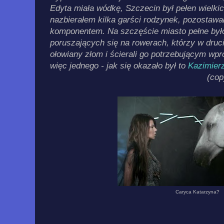
Edyta miała wódkę, Szcze
cin był pełen wielk
nazbierałem kilka garści rodzynek, pozostawał
komponentem. Na szczęście miasto pełne był
poruszających się na rowerach, którzy w druc
ołowiany złom i ścierali go potrzebującym wp
więc jednego - jak się okazało był to
Kazimier
(cop
Caryca Katarzyna?