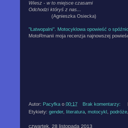
Wiesz - w to miejsce czasami
Odchodzi któryś z nas...
(Agnieszka Osiecka)
"Łatwopalni". Motocyklowa opowieść o spóźni
MotoRmanii moja recenzja najnowszej powieś
Autor:
Pacyfka
o
00:17
Brak komentarzy:
Etykiety:
gender
,
literatura
,
motocykl
,
podróże
czwartek, 28 listopada 2013