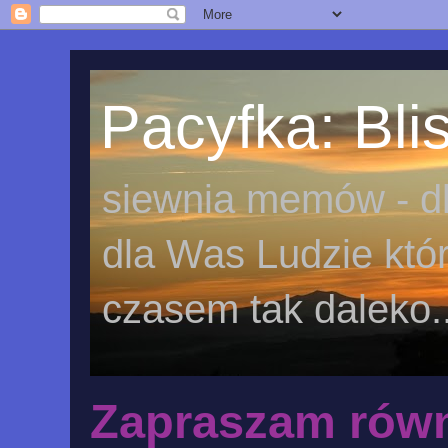
Pacyfka: Blis
siewnia memów - dl
dla Was Ludzie któr
czasem tak daleko..
Zapraszam równ