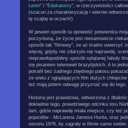
Lenin
" i "
Edukatorzy
", w rzeczywistości całk
(szacun za charakteryzację i wiernie odtworz
tę szajbę w oczach!)
W pewien sposób ta opowieść potwierdza moj
poczynioną, że życie jest niesamowicie ciekaw
sposób tak "filmowy", że aż trudno uwierzyć ż
więcej, gdyby nie zdarzyło się naprawdę, sce
nieprawdopodobny sposób splątanej fabuły lito
się pisaniem telenowel brazylijskich. A to jed
potrafił bez żadnego zbędnego patosu pokazać p
że wielu z oglądających film dużych chłopców 
też mają potem odwagę przyznać się do tego.
Historia jest prawdziwa, odtworzona z dbałośc
dokładnie tego, prawdziwego odcinka toru Nür
tam, gdzie naprawdę miała miejsce, czy też p
pojazdów - McLarena Jamesa Hunta, oraz jedn
sezonu 1976, by zagrały w filmie same siebie. 