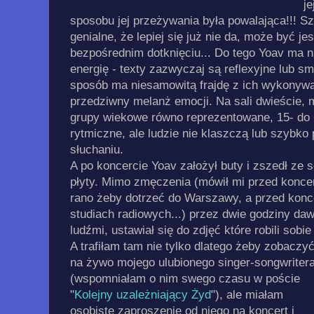
je
sposobu jej przeżywania była powalająca!!! Sz
genialne, że lepiej się już nie da, może być je
bezpośrednim dotknięciu... Do tego Yoav ma 
energię - texty zazwyczaj są reflexyjne lub s
sposób ma niesamowitą frajdę z ich wykonywa
przedziwny melanż emocji. Na sali dwieście, 
grupy wiekowe równo reprezentowane, 15- do 6
rytmiczne, ale ludzie nie klaszczą lub szybko 
słuchaniu.
A po koncercie Yoav założył buty i zszedł ze 
płyty. Mimo zmęczenia (mówił mi przed konce
rano żeby dotrzeć do Warszawy, a przed kon
studiach radiowych...) przez dwie godziny daw
ludźmi, ustawiał się do zdjęć które robili sobie
A trafiłam tam nie tylko dlatego żeby zobaczy
na żywo mojego ulubionego singer-songwriter
(wspomniałam o nim swego czasu w poście
"
Kolejny uzależniający Żyd
"), ale miałam
osobiste zaproszenie od niego na koncert i