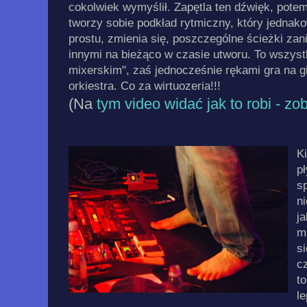
cokolwiek wymyślił. Zapętla ten dźwięk, potem
tworzy sobie podkład rytmiczny, który jednako
prostu, zmienia się, poszczególne ścieżki zan
innymi na bieżąco w czasie utworu. To wszyst
mixerskim", zaś jednocześnie rękami gra na gi
orkiestra. Co za wirtuozeria!!!
(Na
tym video widać jak to robi - zo
K
pł
s
ni
ja
m
s
c
to
l