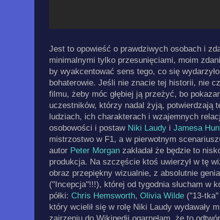
Jest to opowieść o prawdziwych osobach i zdar
minimalnymi tylko przesunięciami, moim zdan
by wyakcentować sens tego, co się wydarzyło
bohaterowie. Jeśli nie znacie tej historii, nie 
filmu, żeby móc głębiej ją przeżyć, bo pokazana
uczestników, którzy nadal żyją, potwierdzają t
ludziach, ich charakterach i wzajemnych relac
osobowości i postaw
Niki Laudy
i
Jamesa Hun
mistrzostwo w F1, a w pierwotnym scenariusz
autor
Peter Morgan
zakładał że będzie to nis
produkcja. Na szczęście ktoś uwierzył w tę wiz
obraz przepiękny wizualnie, z absolutnie gen
("Incepcja"!!!), której od tygodnia słucham w k
półki:
Chris Hemsworth
,
Olivia Wilde
("13-tka"
który wcielił się w rolę Niki Laudy wydawały m
zajrzeniu do Wikipedii ogarnęłam, że to odtwór