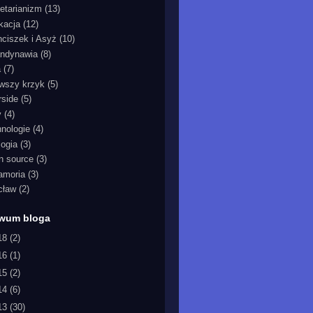
etarianizm
(13)
kacja
(12)
nciszek i Asyż
(10)
ndynawia
(8)
a
(7)
rwszy krzyk
(5)
rside
(5)
y
(4)
hnologie
(4)
logia
(3)
n source
(3)
iamoria
(3)
cław
(2)
iwum bloga
18
(2)
16
(1)
15
(2)
14
(6)
13
(30)