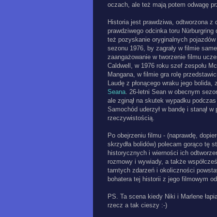
oczach, ale też mają potem odwagę pr
Historia jest prawdziwa, odtworzona z 
prawdziwego odcinka toru Nürburgring 
też pozyskanie oryginalnych pojazdów 
sezonu 1976, by zagrały w filmie same 
zaangażowanie w tworzenie filmu uczes
Caldwell, w 1976 roku szef zespołu M
Mangana, w filmie gra rolę przedstawic
Laudę z płonącego wraku jego bolida, 
Seana
. 26-letni Sean w obecnym sezo
ale zginął na skutek wypadku podczas 
Samochód uderzył w bandę i stanął w p
rzeczywistością.
Po obejrzeniu filmu - (naprawdę, dopiero
skrzydła bolidów) polecam gorąco tę s
historycznych i wierności ich odtworzen
rozmowy i wywiady, a także współcześ
tamtych zdarzeń i okoliczności powst
bohatera tej historii z jego filmowym o
PS. Ta scena kiedy Niki i Marlene łapi
rzecz a tak cieszy :-)