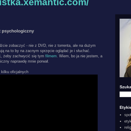
listka.xemantic.com/
t psychologiczny
idźcie zobaczyć - nie z DVD, nie z torrenta, ale na dużym
ują na to by na zacnym sprzęcie oglądać je i słuchać.
1, żeby zachwycić się tym
filmem
. Wiem, bo ja nie jestem, a
giczny naprawdę mnie porwał.
 kilku oficjalnych
Szuka
Etyki
spo
ety
reli