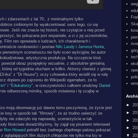
weg
edu
Fra
h i zdarzeniach z lat 70., z minimalnymi tylko
Ska
dobrze zrobionymi by wyakcentować sens tego, co się
ie. Jeśli nie znacie tej historii, nie czytajcie o niej przed
łon
 przeżyć, bo pokazana jest wspaniale, a ci z jej uczestników,
pie
ię. Film ten opowiada o ludziach, ich charakterach i
rive
ontraście osobowości i postaw
Niki Laudy
i
Jamesa Hunta
,
gór
w pierwotnym scenariuszu nie było scen wyścigów, bo autor
tec
skobudżetowa, artystyczna produkcja. Na szczęście ktoś
 i powstał obraz przepiękny wizualnie, z absolutnie genialną
eko
), której od tygodnia słucham w kółko. Aktorzy również z górnej
ope
13-tka" z "Dr House"); oczy człowieka który wcielił się w rolę
pol
cz dopiero po zajrzeniu do Wikipedii ogarnęłam, że to
wro
nin
" i "
Edukatorzy
", w rzeczywistości całkiem urodziwy
Daniel
rnie odtworzoną mimikę, sposób mówienia i tę szajbę w
Arch
►
20
za moją obserwację już dawno temu poczynioną, że życie jest
►
20
ie losy w sposób tak "filmowy", że aż trudno uwierzyć że
gdyby nie zdarzyło się naprawdę, scenarzyście w tak
►
20
ły litościwie doradzilibyśmy, by zajął się pisaniem telenowel
►
20
ser
Ron Howard
potrafił bez żadnego zbędnego patosu pokazać
elu z oglądających film dużych chłopców nie tylko ma łzy w
▼
20