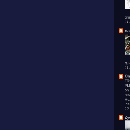
gru
11 
ru
fal
11 
On
FR
PL
on 
new
Hux
ide
12 
Ży