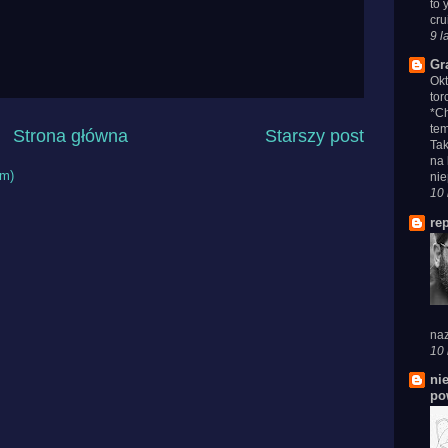
to 
cru
9 l
Gr
Ok
tor
*Ch
tem
Strona główna
Starszy post
Tak
na 
om)
nie
10 
re
naz
10 
ni
po