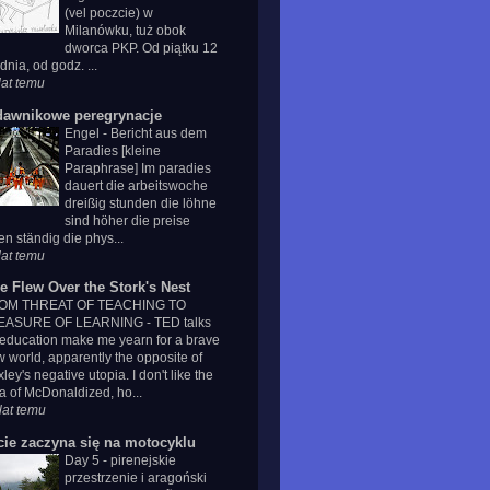
(vel poczcie) w
Milanówku, tuż obok
dworca PKP. Od piątku 12
dnia, od godz. ...
lat temu
dawnikowe peregrynacje
Engel
-
Bericht aus dem
Paradies [kleine
Paraphrase] Im paradies
dauert die arbeitswoche
dreißig stunden die löhne
sind höher die preise
len ständig die phys...
lat temu
e Flew Over the Stork's Nest
OM THREAT OF TEACHING TO
EASURE OF LEARNING
-
TED talks
education make me yearn for a brave
 world, apparently the opposite of
ley's negative utopia. I don't like the
a of McDonaldized, ho...
lat temu
cie zaczyna się na motocyklu
Day 5 - pirenejskie
przestrzenie i aragoński