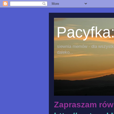
Pacyfka:
siewnia memów - dla wszystki
daleko...
Zapraszam rów