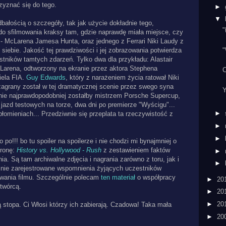
zyznać się do tego.
►
▼
dbałością o szczegóły, tak jak użycie dokładnie tego,
"
do sfilmowania kraksy tam, gdzie naprawdę miała miejsce, czy
- McLarena Jamesa Hunta, oraz jednego z Ferrari Niki Laudy z
"
siebie. Jakość tej prawdziwości i jej zobrazowania potwierdza
tników tamtych zdarzeń. Tylko dwa dla przykładu: Alastair
cLarena, odtworzony na ekranie przez aktora Stephena
C
iela FIA.
Guy Edwards
, który z narażeniem życia ratował Niki
zagrany został w tej dramatycznej scenie przez swego syna
Y
nie najprawdopodobniej zostałby mistrzem Porsche Supercup,
jazd testowych na torze, dwa dni po premierze "Wyścigu"...
►
łomieniach... Przedziwnie się przeplata ta rzeczywistość z
►
►
 po!!! bo tu spoiler na spoilerze i nie chodzi mi bynajmniej o
tronę:
History vs. Hollywood - Rush
z zestawieniem faktów
►
ia. Są tam archiwalne zdjęcia i nagrania zarówno z toru, jak i
►
nie zarejestrowane wspomnienia żyjących uczestników
awania filmu. Szczególnie polecam
ten materiał
o współpracy
►
20
dtwórcą.
►
20
►
20
ą stopa. Ci Włosi którzy ich zabierają. Czadowa! Taka mała
►
20