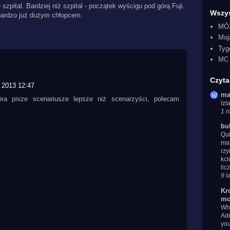
 szpital. Bardziej niż szpital - początek wyścigu pod górą Fuji.
Wszys
bardzo już dużym chłopcem.
MÓ
Moj
Tyg
MC 
Czyta
a 2013 12:47
ma
óra pisze scenariusze lepsze niż scenarzyści, polecam
Iz
1 r
bu
Qui
mat
rzy
kci
lic
9 l
Kr
mo
Whe
Adm
you