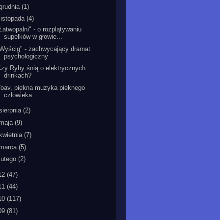
grudnia
(1)
listopada
(4)
Łatwopalni" - o rozplątywaniu
supełków w głowie...
Wyścig" - zachwycający dramat
psychologiczny
zy Ryby śnią o elektrycznych
drinkach?
oav, piękna muzyka pięknego
człowieka
sierpnia
(2)
maja
(9)
kwietnia
(7)
marca
(5)
lutego
(2)
12
(47)
11
(44)
10
(117)
09
(81)