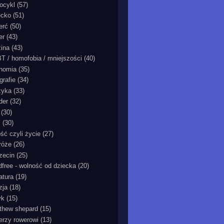
ocykl
(57)
ecko
(51)
erć
(50)
er
(43)
zina
(43)
T / homofobia / mniejszości
(40)
nomia
(35)
grafie
(34)
zyka
(33)
der
(32)
(30)
ć
(30)
ość czyli życie
(27)
róże
(26)
zecin
(25)
ldfree - wolność od dziecka
(20)
ratura
(19)
zja
(18)
yk
(15)
thew shepard
(15)
ierzy rowerowi
(13)