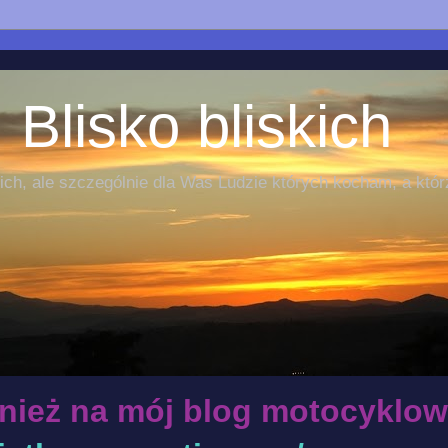
 Blisko bliskich
ch, ale szczególnie dla Was Ludzie których kocham, a któr
nież na mój blog motocyklow