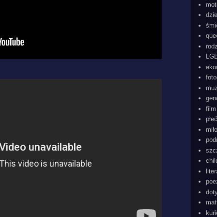
mot
dzi
śmi
que
rod
LGB
eko
foto
mu
gen
film
płe
mił
pod
szc
chi
lite
poe
dot
mat
kur