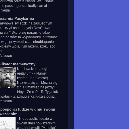
your own private island. Well, some
ise passengers actually can at l...
at temu
aciarnia Pacykarnia
tarynowe świeczki na zasłużonym
cie, czyli ósma edycja DevCrowd
-
wała!* Skoro się narzuciło takie
po postów, to wypadałoby je trzymać.
 więc przyszedł czas nieubłaganie
kolejny wpis. Tym razem, szokująco
p...
lat temu
plikator memetyczny
Nerdowskie dialogi:
epitafium
-
- Numer
telefonu do Czarnej ...
Nazywa się ... . Można się
z nią umawiać na jazdy i
tripy. - Że co? - To Ty ją tak
wałaś - ta szmuglerka ludzi z polsz...
lat temu
epospolici ludzie w dniu swoim
wszednim
-
Niepospolici ludzie w
swoim dniu powszednim
w galerii w wilii "Matulka"