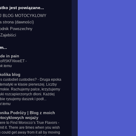
tko jest powiązane...
J BLOG MOTOCYKLOWY
a strona (dawności)
odnik Powszechny
Zajebiści
m...
de in pain
IaoR5KFXkveET
-
ok temu
kolika blog
s custodiet custodies?
-
Druga epoka
ematyki w klasie pierwszej. Liczby
mskie. Rachujemy palce, krzyżujemy
uki rozcapierzonych dłoni. Każdej
zbie rysujemy daszek i podł...
at temu
onika Podróży | Blog z moich
tocyklowych wojaży
re to Find Morocco’s True Flavors
-
it it. There are times when you wish
 could get away from it all by moving