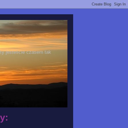
zy jesteście czasem tak
y: