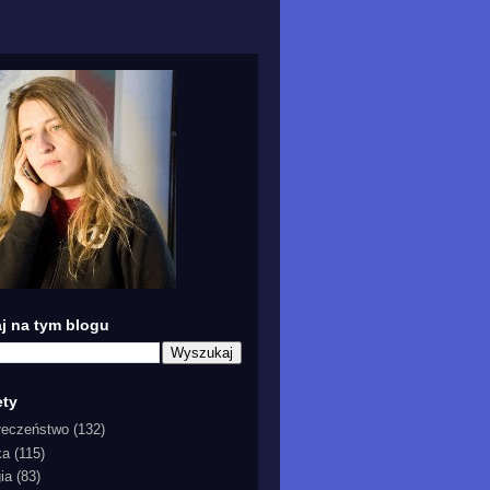
j na tym blogu
ety
łeczeństwo
(132)
ka
(115)
gia
(83)