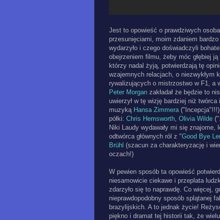
Jest to opowieść o prawdziwych osobac
przesunięciami, moim zdaniem bardzo 
wydarzyło i czego doświadczyli bohaterow
obejrzeniem filmu, żeby móc głębiej ją
którzy nadal żyją, potwierdzają tę opin
wzajemnych relacjach, o niezwykłym k
rywalizujących o mistrzostwo w F1, a 
Peter Morgan
zakładał że będzie to ni
uwierzył w tę wizję bardziej niż twórca
muzyką
Hansa Zimmera
("Incepcja"!!!
półki:
Chris Hemsworth
,
Olivia Wilde
("
Niki Laudy wydawały mi się znajome, le
odtwórca głównych ról z "
Good Bye Le
Brühl
(szacun za charakteryzację i wie
oczach!)
W pewien sposób ta opowieść potwierd
niesamowicie ciekawe i przeplata ludzk
zdarzyło się to naprawdę. Co więcej, 
nieprawdopodobny sposób splątanej fabu
brazylijskich. A to jednak życie! Reży
piękno i dramat tej historii tak, że wi