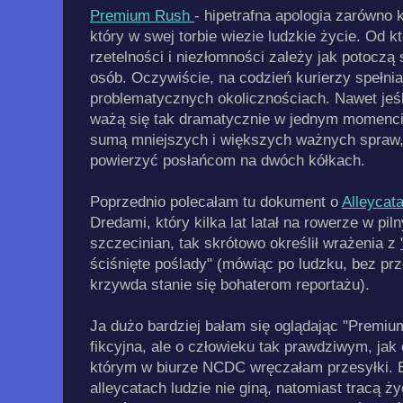
Premium Rush
- hipetrafna apologia zarówno k
który w swej torbie wiezie ludzkie życie. Od k
rzetelności i niezłomności zależy jak potocz
osób. Oczywiście, na codzień kurierzy spełnia
problematycznych okolicznościach. Nawet jeśl
ważą się tak dramatycznie w jednym momencie, 
sumą mniejszych i większych ważnych spraw,
powierzyć posłańcom na dwóch kółkach.
Poprzednio polecałam tu dokument o
Alleycat
Dredami, który kilka lat latał na rowerze w pi
szczecinian, tak skrótowo określił wrażenia z
ściśnięte poślady" (mówiąc po ludzku, bez pr
krzywda stanie się bohaterom reportażu).
Ja dużo bardziej bałam się oglądając "Premiu
fikcyjna, ale o człowieku tak prawdziwym, jak
którym w biurze NCDC wręczałam przesyłki. B
alleycatach ludzie nie giną, natomiast tracą ż