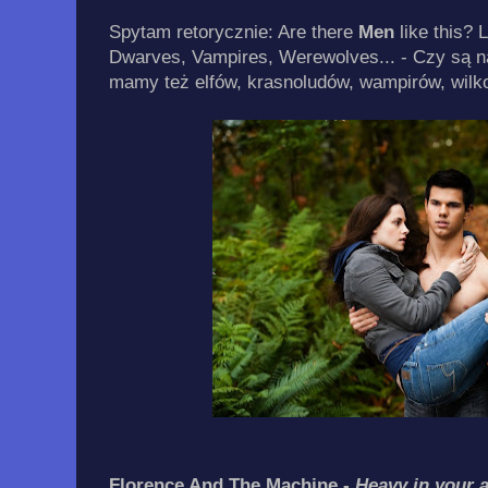
Spytam retorycznie: Are there
Men
like this? 
Dwarves, Vampires, Werewolves... - Czy są na
mamy też elfów, krasnoludów, wampirów, wilkoł
Florence And The Machine -
Heavy in your 