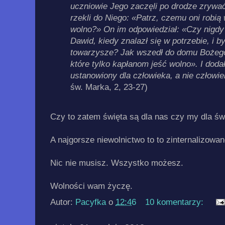
uczniowie Jego zaczęli po drodze zrywać
rzekli do Niego: «Patrz, czemu oni robią 
wolno?» On im odpowiedział: «Czy nigdy n
Dawid, kiedy znalazł się w potrzebie, i by
towarzysze? Jak wszedł do domu Bożego 
które tylko kapłanom jeść wolno». I dodał
ustanowiony dla człowieka, a nie człowi
św. Marka, 2, 23-27)
Czy to zatem święta są dla nas czy my dla św
A najgorsze niewolnictwo to to zinternalizowan
Nic nie musisz. Wszystko możesz.
Wolności wam życzę.
Autor:
Pacyfka
o
12:46
10 komentarzy: