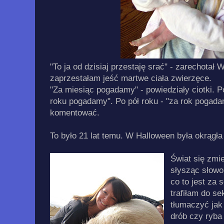
"To ja od dzisiaj przestaję srać" - zarechotał
zaprzestałam jeść martwe ciała zwierzęce.
"Za miesiąc pogadamy" - powiedziały ciotki. P
roku pogadamy". Po pół roku - "za rok pogada
komentować.
To było 21 lat temu. W Halloween była okrągła
Świat się zmi
słysząc słowo 
co to jest za 
trafiłam do se
tłumaczyć jak
drób czy ryba 