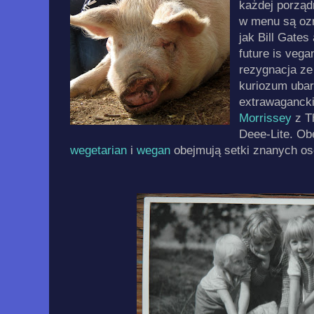
każdej porząd
w menu są ozn
jak Bill Gates
future is veg
rezygnacja ze
kuriozum ubar
extrawagancki
Morrissey
z T
Deee-Lite. Ob
wegetarian
i
wegan
obejmują setki znanych os