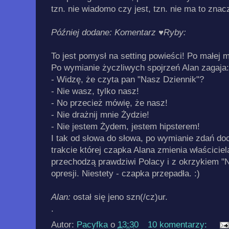
tzn. nie wiadomo czy jest, tzn. nie ma to znacz
Później dodane: Komentarz
♥Ryby
:
To jest pomysł na setting powieści! Po małej m
Po wymianie życzliwych spojrzeń Alan zagaja:
- Widzę, że czyta pan "Nasz Dziennik"?
- Nie wasz, tylko nasz!
- No przecież mówię, że nasz!
- Nie drażnij mnie Żydzie!
- Nie jestem Żydem, jestem hipsterem!
I tak od słowa do słowa, po wymianie zdań d
trakcie której czapka Alana zmienia właścicie
przechodzą prawdziwi Polacy i z okrzykiem "N
opresji. Niestety - czapka przepadła. :)
Alan:
ostał się jeno szn(/cz)ur.
.
Autor:
Pacyfka
o
13:30
10 komentarzy: