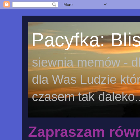
Pacyfka: Blis
siewnia memów - dl
dla Was Ludzie któr
czasem tak daleko..
Zapraszam równ