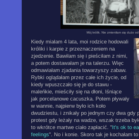
Mój królik. Nie zmieniłam się dużo od
Kiedy miałam 4 lata, moi rodzice hodowali
króliki i karpie z przeznaczeniem na
zjedzenie. Bawiłam się i pieściłam z nimi,
a potem dostawałam je na talerzu. Więc
odmawiałam zjadania towarzyszy zabaw.
Rybki oglądałam przez całe ich życie, od
kiedy wpuszczało się je do stawu -
maleńkie, mieściły się na dłoni, lśniące
jak porcelanowe cacuszka. Potem pływały
w wannie, najpierw było ich koło
dwudziestu, i znikały po jednym czy dwa gdy p
protest gdy leżały na wadze, wszak trzeba by
to wkrótce martwe ciało zapłacić. "
It's ok to e
feelings
". No i konie. Skoro tak je kochałam t