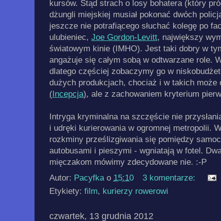
kursów. Stąd strach o losy bohatera (który pr
dżungli miejskiej musiał pokonać dwóch policja
jeszcze nie potrafiącego słuchać kolegę po fac
ulubieniec,
Joe Gordon-Levitt
,
największy wymi
światowym kinie (IMHO). Jest taki dobry w tym 
angażuje się całym sobą w odtwarzane role. Wy
dlatego częściej zobaczymy go w niskobudżet
dużych produkcjach, chociaż i w takich może d
(
Incepcja
)
, ale z zachowaniem kryterium pier
Intryga kryminalna na szczęście nie przysłani
i udręki kurierowania w ogromnej metropolii. W
rozkminy prześlizgiwania się pomiędzy samo
autobusami i pieszymi - wgniatają w fotel. Dwa
mięczakom mówimy zdecydowane nie. :-P
Autor:
Pacyfka
o
15:10
3 komentarze:
Etykiety:
film
,
kurierzy rowerowi
czwartek, 13 grudnia 2012