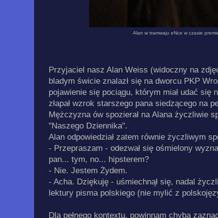
Alan w tramwaju eNce w czasie premie
Przyjaciel nasz Alan Weiss (widoczny na zdję
bladym świcie znalazł się na dworcu PKP Wr
pojawienie się pociągu, którym miał udać się 
złapał wzrok starszego pana siedzącego na p
Mężczyzna ów spozierał na Alana życzliwie sp
"Naszego Dziennika".
Alan odpowiedział zatem równie życzliwym sp
- Przepraszam - odezwał się ośmielony wyzna
pan... tym, no... hipsterem?
- Nie. Jestem Żydem.
- Acha. Dziękuję - uśmiechnął się, nadal życzli
lektury pisma polskiego (nie mylić z polskoję
Dla pełnego kontextu, powinnam chyba zaznac