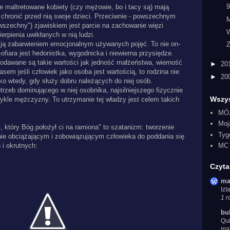
9
 maltretowane kobiety (czy mężowie, bo i tacy są) mają
 chronić przed nią swoje dzieci. Przeciwnie - powszechnym
M
szechny") zjawiskiem jest parcie na zachowanie więzi
erpienia uwikłanych w nią ludzi.
cją zabarwieniem emocjonalnym używanych pojęć. To nie on-
Z
-ofiara jest hedonistka, wygodnicka i niewierna przysiędze.
 podawane są takie wartości jak jedność małżeństwa, wierność
►
20
sem jeśli człowiek jako osoba jest wartością, to rodzina nie
►
20
ko wtedy, gdy służy dobru należących do niej osób.
rzeb dominującego w niej osobnika, najsilniejszego fizycznie
Wszys
wykle mężczyzny. To utrzymanie tej władzy jest celem takich
MÓ
Moj
który Bóg położył ci na ramiona" to szatanizm: tworzenie
Tyg
ie obciążającym i zobowiązującym człowieka do poddania się
 i okrutnych:
MC 
Czyta
ma
Iz
1 r
bu
Qui
mat