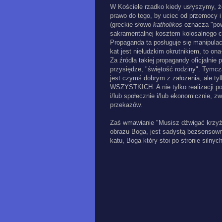
W Kościele rzadko kiedy usłyszymy, że
prawo do tego, by uciec od przemocy i
(greckie słowo
katholikos
oznacza "pow
sakramentalnej kosztem kolosalnego ci
Propaganda ta posługuje się manipula
kat jest nieludzkim okrutnikiem, to ona
Za źródła takiej propagandy oficjalnie
przysiędze, "świętość rodziny". Tymcza
jest czymś dobrym z założenia, ale tyl
WSZYSTKICH. A nie tylko realizacji pot
i/lub społecznie i/lub ekonomicznie, z
przekazów.
Zaś wmawianie "Musisz dźwigać krzyż, 
obrazu Boga, jest sadystą bezsensown
katu, Boga który stoi po stronie silnych