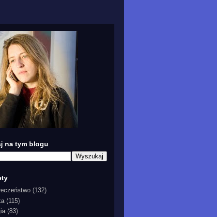
j na tym blogu
ety
łeczeństwo
(132)
ka
(115)
gia
(83)