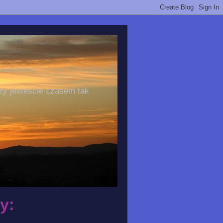
zy jesteście czasem tak
y: