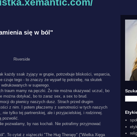
listka.xemantic.com/
amienia się w ból"
Riverside
k każdy ssak żyjący w grupie, potrzebuje bliskości, wsparcia,
e czuje tego - to znaczy że wyparł tę potrzebę, na skutek
ur wdrukowanych w superego.
akich traum mamy na pęczki. Że nie można okazywać uczuć, bo
Szuka
nie można dotykać, bo to zaraz sex, a sex to brud.
mocji do piwnicy naszych dusz. Strach przed drugim
skości z nim. I potem płaczemy z samotności w tych naszych
Etyki
e tylko tej partnerskiej, ale i przyjacielskiej, i rodzinnej.
ą pozwolić.
spo
ie pozwalamy, by nas kochali. Nie potrafimy przyjmować
ety
reli
ól". To cytat z xiążeczki "The Hug Therapy" ("Wielka Xięga