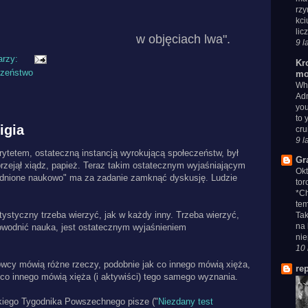
rzy
kci
lic
w objęciach lwa".
9 l
arzy:
Kr
czeństwo
mo
Whe
Adm
you
to 
igia
cru
9 l
tetem, ostateczną instancją wyrokującą społeczeństw, był
Gr
przejął xiądz, papież. Teraz takim ostatecznym wyjaśniającym
Ok
odnione naukowo" ma za zadanie zamknąć dyskusję. Ludzie
tor
*Ch
tem
ystyczny trzeba wierzyć, jak w każdy inny. Trzeba wierzyć,
Tak
na 
dowodnić nauka, jest ostatecznym wyjaśnieniem
nie
10 
owcy mówią różne rzeczy, podobnie jak co innego mówią xięża,
re
t co innego mówią xięża (i aktywiści) tego samego wyznania.
ickiego Tygodnika Powszechnego pisze ("
Niezdany test