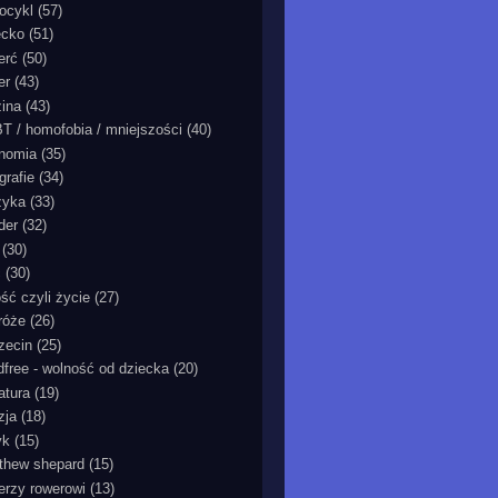
ocykl
(57)
ecko
(51)
erć
(50)
er
(43)
zina
(43)
T / homofobia / mniejszości
(40)
nomia
(35)
grafie
(34)
zyka
(33)
der
(32)
(30)
ć
(30)
ość czyli życie
(27)
róże
(26)
zecin
(25)
ldfree - wolność od dziecka
(20)
ratura
(19)
zja
(18)
yk
(15)
thew shepard
(15)
ierzy rowerowi
(13)