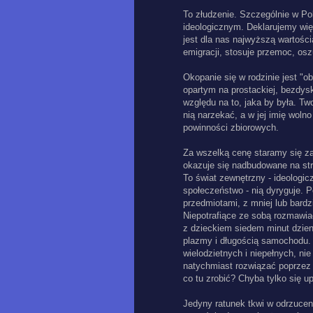
To złudzenie. Szczególnie w Pol
ideologicznym. Deklarujemy wię
jest dla nas najwyższą wartością
emigracji, stosuje przemoc, osz
Okopanie się w rodzinie jest "
opartym na prostackiej, bezdysk
względu na to, jaka by była. Two
nią narzekać, a w jej imię woln
powinności zbiorowych.
Za wszelką cenę staramy się za
okazuje się nadbudowane na stra
To świat zewnętrzny - ideolog
społeczeństwo - nią dyryguje. 
przedmiotami, z mniej lub bardz
Niepotrafiące ze sobą rozmawia
z dzieckiem siedem minut dzienn
plazmy i długością samochodu. 
wielodzietnych i niepełnych, ni
natychmiast rozwiązać poprzez k
co tu zrobić? Chyba tylko się up
Jedyny ratunek tkwi w odrzuceni