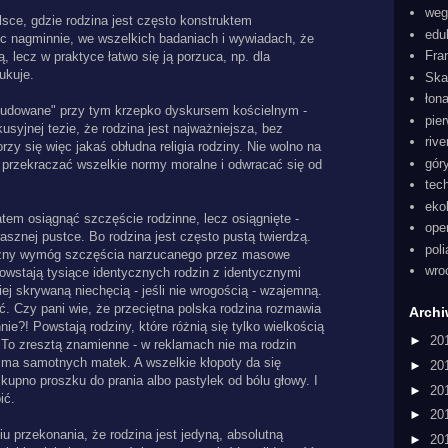
weg
sce, gdzie rodzina jest często konstruktem
edu
c nagminnie, we wszelkich badaniach i wywiadach, że
Fra
, lecz w praktyce łatwo się ją porzuca, np. dla
ukuje.
Ska
łon
obudowane" przy tym krzepko dyskursem kościelnym -
pie
usyjnej tezie, że rodzina jest najważniejsza, bez
rive
rzy się więc jakaś obłudna religia rodziny. Nie wolno na
gór
o przekraczać wszelkie normy moralne i odwracać się od
tec
eko
tem osiągnąć szczęście rodzinne, lecz osiągnięte -
ope
sznej pustce. Bo rodzina jest często pustą twierdzą.
pol
iczny wymóg szczęścia narzucanego przez masowe
wro
Powstają tysiące identycznych rodzin z identycznymi
iej skrywaną niechęcią - jeśli nie wrogością - wzajemną.
ć. Czy pani wie, że przeciętna polska rodzina rozmawia
Arch
ie?! Powstają rodziny, które różnią się tylko wielkością
►
20
To zresztą znamienne - w reklamach nie ma rodzin
e ma samotnych matek. A wszelkie kłopoty da się
►
20
upno proszku do prania albo pastylek od bólu głowy. I
►
20
ić.
►
20
u przekonania, że rodzina jest jedyną, absolutną
►
20