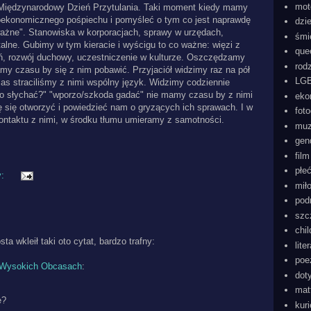
mot
 Międzynarodowy Dzień Przytulania. Taki moment kiedy mamy
oekonomicznego pośpiechu i pomyśleć o tym co jest naprawdę
dzi
ażne". Stanowiska w korporacjach, sprawy w urzędach,
śmi
talne. Gubimy w tym kieracie i wyścigu to co ważne: więzi z
que
źń, rozwój duchowy, uczestniczenie w kulturze. Oszczędzamy
rod
my czasu by się z nim pobawić. Przyjaciół widzimy raz na pół
LGB
as straciliśmy z nimi wspólny język. Widzimy codziennie
"co słychać?" "wporzo/szkoda gadać" nie mamy czasu by z nimi
eko
dę się otworzyć i powiedzieć nam o gryzących ich sprawach. I w
foto
kontaktu z nimi, w środku tłumu umieramy z samotności.
mu
gen
film
płe
y:
mił
pod
szc
chi
 wkleił taki oto cytat, bardzo trafny:
lite
poe
 Wysokich Obcasach
:
dot
mat
e?
kur