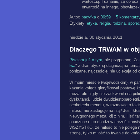
wartością. I uznaniu, że oprócz n
otwartość na innego, obowiązek
Autor:
pacyfka
o
06:59
5 komentarz
Etykiety:
etyka
,
religia
,
rodzina
,
społe
niedziela, 30 stycznia 2011
Dlaczego TRWAM w obj
Pisałam już o tym
, ale przypomnę. Za
lwa
" z dramatyczną diagnozą na temat 
poniżane, najczęściej nie uciekają od 
W moim mieście (wojewódzkim), w par
kazania ksiądz gloryfikował postawę żon
męża, ale nigdy nie zadzwoniła na polic
dyskutanci, ludzie dwudziestoparoletni
neokatechumenatu, w rozmowie o takic
miłość, nie zasługuje na nią? Jeśli kt
niewygodnego męża, kij z nim, i iść ta
pouczone o co chodzi w chrześcijańst
WSZYSTKO, że miłość to nie polega na 
stronę, tylko miłość to trwanie do końc