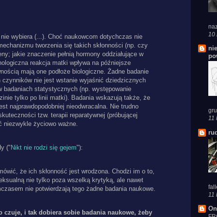
naz
10 
nie wybiera (...). Choć naukowcom dotychczas nie
mechanizmu tworzenia się takich skłonności (np. czy
ni
eny; jakie znaczenie pełnią hormony oddziałujące w
po
ologiczna reakcja matki wpływa na późniejsze
ewnością mają one podłoże biologiczne. Żadne badanie
czynników nie jest wstanie wyjaśnić dziedzicznych
ę w badaniach statystycznych (np. występowanie
inie tylko po linii matki). Badania wskazują także, że
jest najprawdopodobniej nieodwracalna. Nie trudno
gru
kuteczności tzw. terapii reparatywnej (próbującej
11 
ć niezwykle życiowo ważne.
ru
y ("
Nikt nie rodzi się gejem
"):
ówić, że ich skłonność jest wrodzona. Chodzi im o to,
eksualną nie tylko poza wszelką krytyką, ale nawet
fal
mczasem nie potwierdzają tego żadne badania naukowe.
11 
On
o czuje, i tak dobiera sobie badania naukowe, żeby
FR