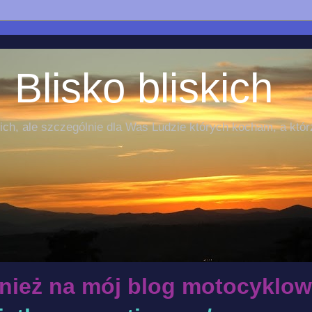
 Blisko bliskich
ch, ale szczególnie dla Was Ludzie których kocham, a któr
nież na mój blog motocyklow