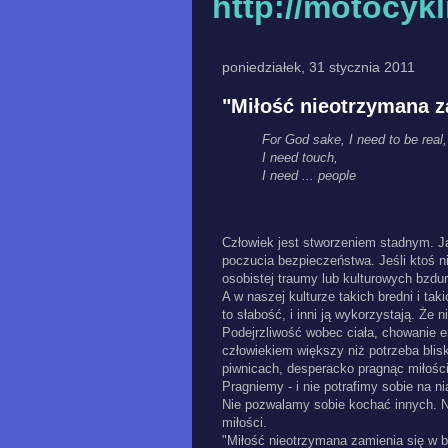
http://motocyk
poniedziałek, 31 stycznia 2011
"Miłość nieotrzymana z
For God sake, I need to be real,
I need touch,
I need ... people
Człowiek jest stworzeniem stadnym. Ja
poczucia bezpieczeństwa. Jeśli ktoś ni
osobistej traumy lub kulturowych bzd
A w naszej kulturze takich bredni i t
to słabość, i inni ją wykorzystają. Że 
Podejrzliwość wobec ciała, chowanie e
człowiekiem większy niż potrzeba bli
piwnicach, desperacko pragnąc miłości, ni
Pragniemy - i nie potrafimy sobie na ni
Nie pozwalamy sobie kochać innych. N
miłości.
"Miłość nieotrzymana zamienia się w b