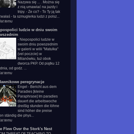
Nazywa się ... . Można się
z nią umawiać na jazdy i
tripy. - Że co? - To Ty ją tak
wałaś - ta szmuglerka ludzi z polsz...
lat temu
epospolici ludzie w dniu swoim
wszednim
-
Niepospolici ludzie w
swoim dniu powszednim
w galerii w wilii "Matulka"
(vel poczcie) w
Milanówku, tuż obok
dworca PKP. Od piątku 12
dnia, od godz. ...
lat temu
dawnikowe peregrynacje
Engel
-
Bericht aus dem
Paradies [kleine
Paraphrase] Im paradies
dauert die arbeitswoche
dreißig stunden die löhne
sind höher die preise
len ständig die phys...
lat temu
e Flew Over the Stork's Nest
OM THREAT OF TEACHING TO