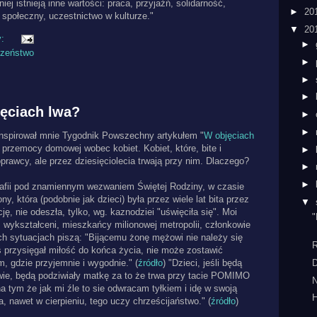
iej istnieją inne wartości: praca, przyjaźń, solidarność,
►
20
 społeczny, uczestnictwo w kulturze."
▼
20
y:
►
czeństwo
►
►
►
ęciach lwa?
►
►
inspirował mnie Tygodnik Powszechny artykułem "
W objęciach
przemocy domowej wobec kobiet. Kobiet, które, bite i
►
oprawcy, ale przez dziesięciolecia trwają przy nim. Dlaczego?
►
►
afii pod znamiennym wezwaniem Świętej Rodziny, w czasie
y, która (podobnie jak dzieci) była przez wiele lat bita przez
▼
ję, nie odeszła, tylko, wg. kaznodziei "uświęciła się". Moi
"
, wykształceni, mieszkańcy milionowej metropolii, członkowie
h sytuacjach piszą: "Bijącemu żonę mężowi nie należy się
R
oś przysięgał miłość do końca życia, nie może zostawić
m, gdzie przyjemnie i wygodnie." (
źródło
) "Dzieci, jeśli będą
wie, będą podziwiały matkę za to że trwa przy tacie POMIMO
N
tym że jak mi źle to sie odwracam tyłkiem i idę w swoją
H
a, nawet w cierpieniu, tego uczy chrześcijaństwo." (
źródło
)