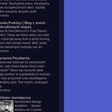
mskie. Rachujemy palce, krzyżujemy
uki rozcapierzonych dłoni. Każdej
zbie rysujemy daszek i podł...
at temu
onika Podróży | Blog z moich
tocyklowych wojaży
re to Find Morocco’s True Flavors
-
it it. There are times when you wish
 could get away from it all by moving
your own private island. Well, some
ise passengers actually can at l...
at temu
aciarnia Pacykarnia
tarynowe świeczki na zasłużonym
cie, czyli ósma edycja DevCrowd
-
wała!* Skoro się narzuciło takie
po postów, to wypadałoby je trzymać.
 więc przyszedł czas nieubłaganie
kolejny wpis. Tym razem, szokująco
p...
lat temu
plikator memetyczny
Nerdowskie dialogi:
epitafium
-
- Numer
telefonu do Czarnej ...