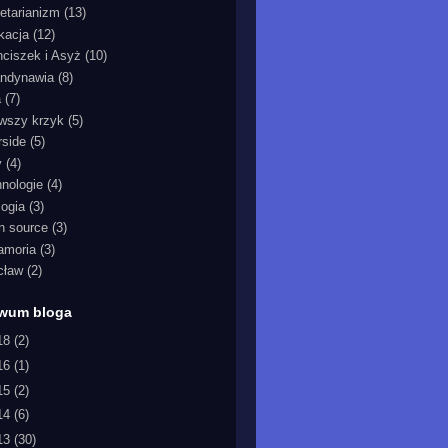
etarianizm
(13)
kacja
(12)
nciszek i Asyż
(10)
ndynawia
(8)
a
(7)
rwszy krzyk
(5)
rside
(5)
y
(4)
hnologie
(4)
logia
(3)
n source
(3)
iamoria
(3)
cław
(2)
iwum bloga
18
(2)
16
(1)
15
(2)
14
(6)
13
(30)