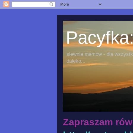
Pacyfka:
siewnia memów - dla wszystki
daleko...
Zapraszam rów