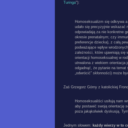
Turinga
"):
Homoseksualizm się odkrywa a 
udało się precyzyjnie wskazać 
odpowiadają za nie konkretne g
okresie prenatalnym; czy immun
preferencje dziecka), z całą p
podważające wpływ wrodzonych 
zależności, które ujawniają si
orientacji homoseksualnej w rodz
utrwalona z wiekiem orientacja 
odgadnąć, że pytanie na temat s
„odwrócić” skłonności) może by
Zaś Grzegorz Górny z katolickiej Frond
Homoseksualiści usiłują nam wm
aby postawić swoją orientację s
poza jakąkolwiek dyskusją. Ty
Jednym słowem:
każdy wierzy w to c