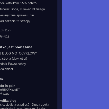
5% katolików, 95% hetero
iłować Boga, miłować bliźniego
Wewnętrzna sprawa Chin
arządzanie frustracją
10
(117)
09
(81)
tko jest powiązane...
J BLOG MOTOCYKLOWY
a strona (dawności)
odnik Powszechny
Zajebiści
m...
de in pain
IaoR5KFXkveET
-
ok temu
kolika blog
s custodiet custodies?
-
Druga epoka
ematyki w klasie pierwszej. Liczby