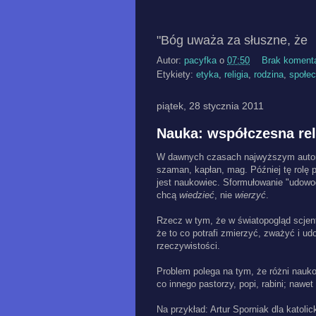
"Bóg uważa za słuszne, że
Autor:
pacyfka
o
07:50
Brak koment
Etykiety:
etyka
,
religia
,
rodzina
,
społe
piątek, 28 stycznia 2011
Nauka: współczesna rel
W dawnych czasach najwyższym autory
szaman, kapłan, mag. Później tę rolę 
jest naukowiec. Sformułowanie "udow
chcą
wiedzieć
, nie
wierzyć
.
Rzecz w tym, że w światopogląd scjent
że to co potrafi zmierzyć, zważyć i u
rzeczywistości.
Problem polega na tym, że różni nauk
co innego pastorzy, popi, rabini; nawe
Na przykład: Artur Sporniak dla katol