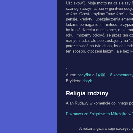
Uścisków"). Moje motto na dzisiejszy
szansę zatrzymać się w gonitwie socj
ważne. Często mylimy "poważne" z "w
pensje, kredyty i ubezpieczenia emery
ludźmi, pomaganie im, miłość, przyja
by kupić dziecku mieszkanie, a nie ma
roku i możemy odkryć, że przez ten cz
różnych ludzi, ale poprzestajemy na 
porozmawiać na tyle długo, by dali ra
ten sposób, otoczeni ludźmi, ale bez 
.
Autor:
pacyfka
o
14:00
8 komentarz
Etykiety:
dotyk
Religia rodziny
Alan Rudawy w komencie do innego posta
Rozmowa ze Zbigniewem Mikołejką w
"A rodzina gwarantuje szczęści