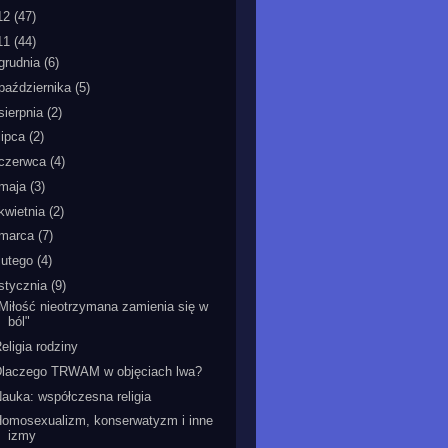
12
(47)
11
(44)
grudnia
(6)
października
(5)
sierpnia
(2)
lipca
(2)
czerwca
(4)
maja
(3)
kwietnia
(2)
marca
(7)
lutego
(4)
stycznia
(9)
Miłość nieotrzymana zamienia się w
ból"
eligia rodziny
Dlaczego TRWAM w objęciach lwa?
auka: współczesna religia
omosexualizm, konserwatyzm i inne
izmy