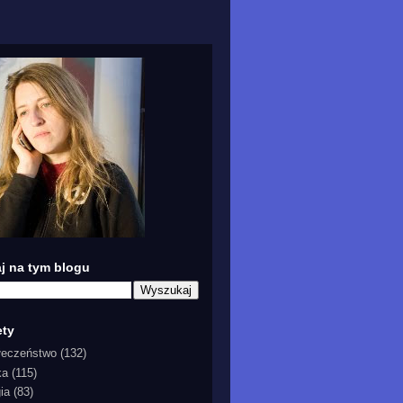
j na tym blogu
ety
łeczeństwo
(132)
ka
(115)
gia
(83)