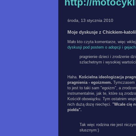
http://motocyk
środa, 13 stycznia 2010
Moje dyskusje z Chickiem-katoli
Mało kto czyta komentarze, więc wkle
dyskusji pod postem o adopcji i gejach
pragnienie dzieci i zrodzenie d
szlachetnym i wysokiej wartości
Haha.
Kościelna ideologizacja pragn
pragnienia - egoizmem.
Tymczasem jeś
to jest to taki sam "egoizm", a zrodzo
instrumentalnie, jak te, które są zrodz
Kościół obowiązku. Tym ostatnim współ
nich dużą dozę niechęci.
"Wcale cię n
piekła".
Tak więc rodzina nie jest niczy
słusznym:)