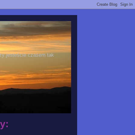
zy jesteście czasem tak
y: