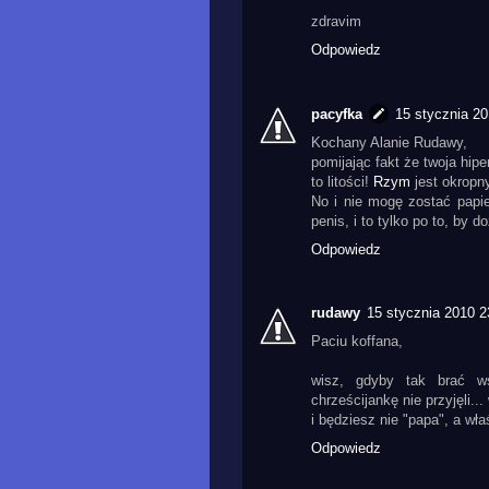
zdravim
Odpowiedz
pacyfka
15 stycznia 20
Kochany Alanie Rudawy,
pomijając fakt że twoja hiper
to litości!
Rzym
jest okropny
No i nie mogę zostać papi
penis, i to tylko po to, by
Odpowiedz
rudawy
15 stycznia 2010 2
Paciu koffana,
wisz, gdyby tak brać ws
chrześcijankę nie przyjęli...
i będziesz nie "papa", a wła
Odpowiedz