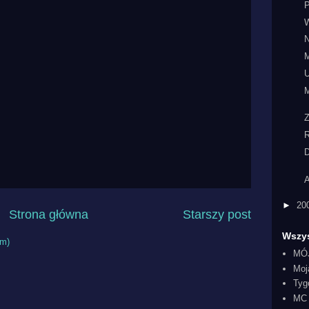
W
N
M
U
M
R
D
A
►
20
Strona główna
Starszy post
Wszys
om)
MÓ
Moj
Tyg
MC 