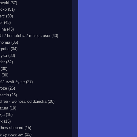
ocykl
(57)
ecko
(51)
erć
(50)
er
(43)
zina
(43)
T / homofobia / mniejszości
(40)
nomia
(35)
grafie
(34)
zyka
(33)
der
(32)
(30)
ć
(30)
ość czyli życie
(27)
róże
(26)
zecin
(25)
ldfree - wolność od dziecka
(20)
ratura
(19)
zja
(18)
yk
(15)
thew shepard
(15)
ierzy rowerowi
(13)