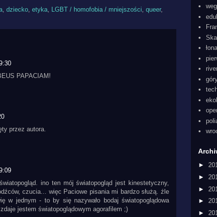
weg
a
,
dziecko
,
etyka
,
LGBT / homofobia / mniejszości
,
queer
,
edu
Fra
Ska
łon
pie
9:30
rive
ABEUS PAPACIAM!
gór
tec
eko
ope
20
pol
ty przez autora.
wro
Arch
►
20
9:09
►
20
światopogląd. ino ten mój światopogląd jest kinestetyczny,
►
20
odźców, czucia... więc Paciowe pisania mi bardzo służą. źle
wię w jednym - to by się nazywało bodaj światopoglądowa
►
20
ę zdaje jestem światopoglądowym agorafilem ;)
►
20