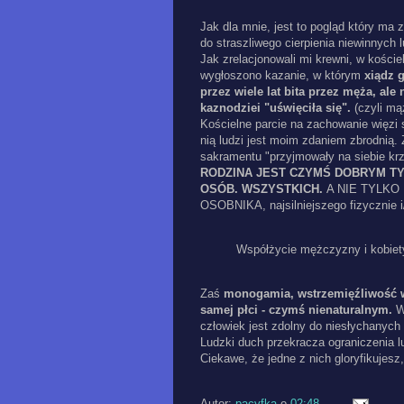
Jak dla mnie, jest to pogląd który m
do straszliwego cierpienia niewinnych l
Jak zrelacjonowali mi krewni, w kości
wygłoszono kazanie, w którym
xiądz g
przez wiele lat bita przez męża, ale 
kaznodziei "uświęciła się".
(czyli mąż
Kościelne parcie na zachowanie więzi 
nią ludzi jest moim zdaniem zbrodnią.
sakramentu "przyjmowały na siebie kr
RODZINA JEST CZYMŚ DOBRYM T
OSÓB. WSZYSTKICH.
A NIE TYLKO
OSOBNIKA, najsilniejszego fizycznie i
Współżycie mężczyzny i kobiet
Zaś
monogamia, wstrzemięźliwość w
samej płci - czymś nienaturalnym.
Wy
człowiek jest zdolny do niesłychanych 
Ludzki duch przekracza ograniczenia l
Ciekawe, że jedne z nich gloryfikujesz,
Autor:
pacyfka
o
02:48