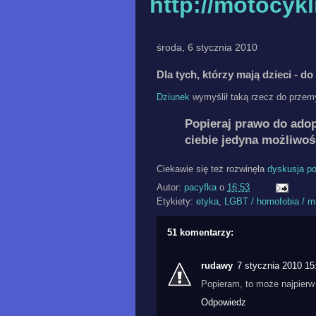
http://motocyk
środa, 6 stycznia 2010
Dla tych, którzy mają dzieci - d
Dziunek
wymyślił taką rzecz do przem
Popieraj prawo do adop
ciebie jedyna możliwoś
Ciekawie się też rozwinęła
dyskusja p
Autor:
pacyfka
o
16:53
Etykiety:
etyka
,
LGBT / homofobia / m
51 komentarzy:
rudawy
7 stycznia 2010 15
Popieram, to może najpierw
Odpowiedz