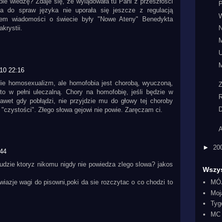
pie wiedzę? Zdaje się, że wylądowała tu Pani z przeszłości
ja do spraw języka nie uporała się jeszcze z regulacją
W
ódłem wiadomości o świecie były "Nowe Ateny" Benedykta
krystii.
N
M
U
M
10 22:16
 Nie homosexualizm, ale homofobia jest chorobą, wyuczoną,
to w pełni uleczalną. Chory na homofobię, jeśli będzie w
R
 nawet gdy pobłądzi, nie przyjdzie mu do głowy tej choroby
D
w "czystości". Złego słowa gejowi nie powie. Zaręczam ci.
A
►
20
:44
ludzie ktoryz nikomu nigdy nie powiedza zlego slowa? jakos
Wszys
MÓ
ywiazje wagi do pisowni,poki da sie rozczytac o co chodzi to
Moj
Tyg
MC 