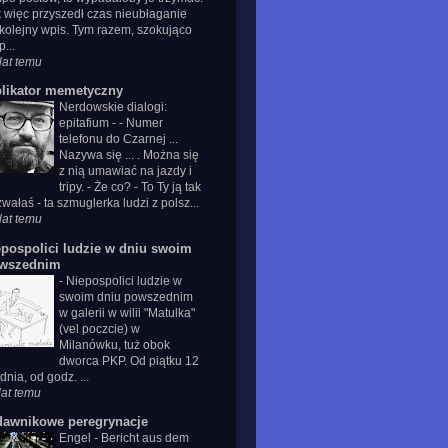
 więc przyszedł czas nieubłaganie
kolejny wpis. Tym razem, szokująco
p...
lat temu
plikator memetyczny
Nerdowskie dialogi:
epitafium
-
- Numer
telefonu do Czarnej ...
Nazywa się ... . Można się
z nią umawiać na jazdy i
tripy. - Że co? - To Ty ją tak
wałaś - ta szmuglerka ludzi z polsz...
lat temu
epospolici ludzie w dniu swoim
wszednim
-
Niepospolici ludzie w
swoim dniu powszednim
w galerii w wilii "Matulka"
(vel poczcie) w
Milanówku, tuż obok
dworca PKP. Od piątku 12
dnia, od godz. ...
lat temu
dawnikowe peregrynacje
Engel
-
Bericht aus dem