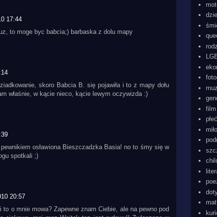
mot
dzi
10 17:44
śmi
juz, to moge byc babcia;) barbaska z dolu mapy
que
rod
LGB
eko
:14
foto
dziadkowanie, skoro Babcia B. się pojawiła i to z mapy dołu
mu
 tam właśnie, w kącie nieco, kącie lewym oczywizda :)
gen
film
płe
mił
:39
pod
Ty pewnikiem osławiona Bieszczadzka Basia! no to śmy się w
szc
gu spotkali ;)
chi
lite
poe
dot
010 20:57
mat
li to o mnie mowa? Zapewne znam Ciebie, ale na pewno pod
kur