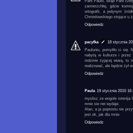
Pani Paulo, skąd Pani czer
zamierzchłej, gdzie komis
ortografii, a jedynym źr
Chmielowskiego stojące u za
Odpowiedz
pacyfka
18 stycznia 20
Pauluniu, pomyliło ci się.
nabytą w kulturze i przez 
rodzinie żyjącej wiarą, to
realizować, ale będzie żył 
Odpowiedz
Paula
19 stycznia 2010 16
myslisz ze wogole istenija 
mnie sie nei wydaje.
Alan, a ja poprostu nie prz
jest ok, jak dla mnie.
Odpowiedz