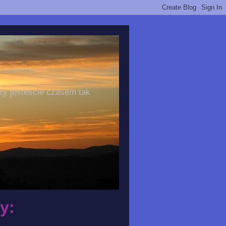
zy jesteście czasem tak
y: