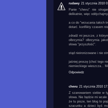
rudawy
21 stycznia 2010 0
Panie "chevu" nie strug
delikatnie, więc oddychajmy
a co do "wrzucania takich tr
dotarć. konflikty czasem nisz
zdradź mi jeszcze, z który
olbrzymia? olbrzymia jako
słowa "przyszłość".
stąd nieironizowane i nie st
jaśniej proszę (choć tego n
niemieckiego wieszcza... Me
Odpowiedz
chevu
21 stycznia 2010 17
Z szanowaniem siebie w ty
słowa. Nie będzie mi wcale 
że tu pisze, ten blog to p
szacunku a dzieci byś m