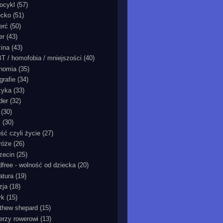
ocykl
(57)
ecko
(51)
erć
(50)
er
(43)
zina
(43)
T / homofobia / mniejszości
(40)
nomia
(35)
grafie
(34)
zyka
(33)
der
(32)
(30)
ć
(30)
ość czyli życie
(27)
róże
(26)
zecin
(25)
ldfree - wolność od dziecka
(20)
ratura
(19)
zja
(18)
yk
(15)
thew shepard
(15)
ierzy rowerowi
(13)