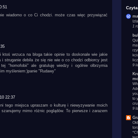
0:51
Czyta
 nie wiadomo o co Ci chodzi. może czas więc przywiązać
ma
Iz
1 r
bu
Qui
mat
:35
rzy
i ktoś wrzuca na bloga takie opinie to doskonale wie jakie
kci
i struganie debila że się nie wie o co chodzi odbiorcy jest
lic
9 l
ej "homofobii" ale gratuluję wiedzy i ogólnie olbrzymia
kim myśleniem:)panie "Rudawy"
Kr
mo
Whe
Adm
you
10 22:37
to 
cru
ni tego miejsca upraszam o kulturę i niewyzywanie moich
9 l
i szanujemy mimo różnic poglądów. To pierwsze i zarazem
Gr
Ok
tor
*Ch
tem