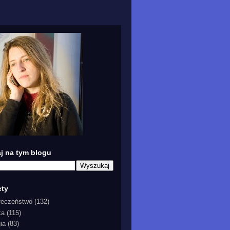
j na tym blogu
ety
łeczeństwo
(132)
ka
(115)
gia
(83)