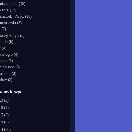
etarianizm
(13)
kacja
(12)
nciszek i Asyż
(10)
ndynawia
(8)
a
(7)
rwszy krzyk
(5)
rside
(5)
y
(4)
hnologie
(4)
logia
(3)
n source
(3)
iamoria
(3)
cław
(2)
iwum bloga
18
(2)
16
(1)
15
(2)
14
(6)
13
(30)