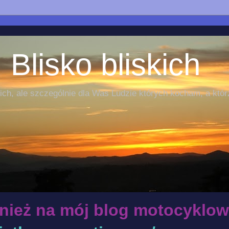
 Blisko bliskich
ch, ale szczególnie dla Was Ludzie których kocham, a któr
nież na mój blog motocyklow