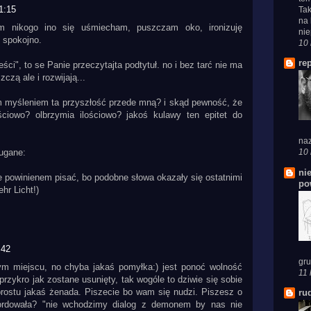
1:15
Tak
na 
am nikogo ino się uśmiecham, puszczam oko, ironizuję
nie
 spokojno.
10 
re
eści", to se Panie przeczytajta podtytuł. no i bez tarć nie ma
czą ale i rozwijają...
m myśleniem ta przyszłość przede mną? i skąd pewność, że
ściowo? olbrzymia ilościowo? jakoś kulawy ten epitet do
naz
10 
rugane:
ni
ie powinienem pisać, bo podobne słowa okazały się ostatnimi
po
hr Licht!)
:42
gru
m miejscu, no chyba jakaś pomyłka:) jest ponoć wolność
11 
przykro jak zostane usunięty, tak wogóle to dziwie się sobie
oprostu jakaś żenada. Piszecie bo wam się nudzi. Piszesz o
ru
ordowała? "nie wchodzimy dialog z demonem by nas nie