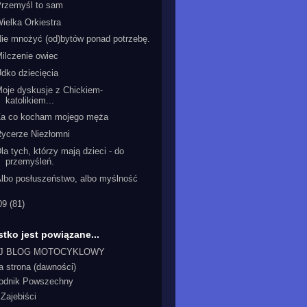
Przemyśl to sam
ielka Orkiestra
ie mnożyć (od)bytów ponad potrzebę.
ilczenie owiec
dko dziecięcia
oje dyskusje z Chickiem-
katolikiem...
Za co kocham mojego męża
ycerze Niezłomni
la tych, którzy mają dzieci - do
przemyśleń.
lbo posłuszeństwo, albo myślność
09
(81)
tko jest powiązane...
J BLOG MOTOCYKLOWY
a strona (dawności)
odnik Powszechny
Zajebiści