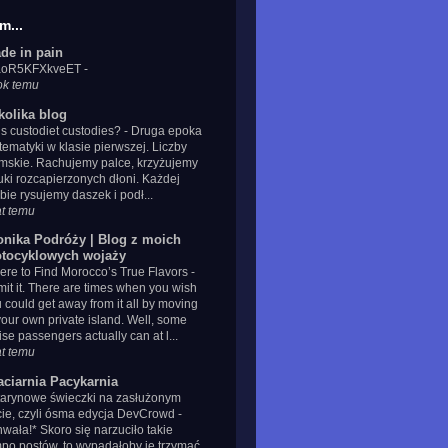
m...
de in pain
IaoR5KFXkveET
-
ok temu
kolika blog
s custodiet custodies?
-
Druga epoka
ematyki w klasie pierwszej. Liczby
mskie. Rachujemy palce, krzyżujemy
uki rozcapierzonych dłoni. Każdej
zbie rysujemy daszek i podł...
at temu
onika Podróży | Blog z moich
tocyklowych wojaży
re to Find Morocco’s True Flavors
-
it it. There are times when you wish
 could get away from it all by moving
your own private island. Well, some
ise passengers actually can at l...
at temu
aciarnia Pacykarnia
tarynowe świeczki na zasłużonym
cie, czyli ósma edycja DevCrowd
-
wała!* Skoro się narzuciło takie
po postów, to wypadałoby je trzymać.