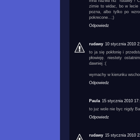
inna nazwa niz "rudawy"! 
zimie to widac, bo w lecie 
pozna, albo tylko po wzro
pokrecone...;)
Odpowiedz
rudawy
10 stycznia 2010 2
to ja się pokłonię i przeds
płowieję. niestety ostatn
dawniej :(
wymachy w kierunku wschod
Odpowiedz
Paula
15 stycznia 2010 17
to juz wole nie byc nigdy B
Odpowiedz
rudawy
15 stycznia 2010 2