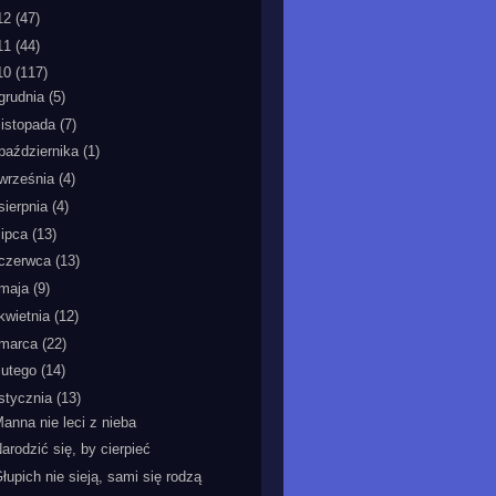
12
(47)
11
(44)
10
(117)
grudnia
(5)
listopada
(7)
października
(1)
września
(4)
sierpnia
(4)
lipca
(13)
czerwca
(13)
maja
(9)
kwietnia
(12)
marca
(22)
lutego
(14)
stycznia
(13)
anna nie leci z nieba
arodzić się, by cierpieć
łupich nie sieją, sami się rodzą