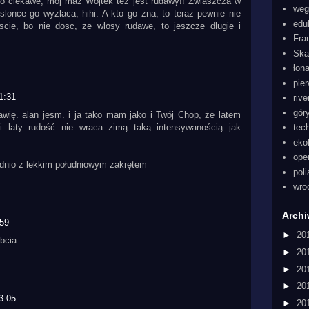
Co ciekawe, moj maz Wojtek tez jest rudawy!! Zwlaszcza w
weg
slonce go wyzlaca, hihi. A kto go zna, to teraz pewnie nie
edu
scie, bo nie dosc, ze wlosy rudawe, to jeszcze dlugie i
Fra
Ska
łon
pie
1:31
rive
gór
tawię. alan jesm. i ja tako mam jako i Twój Chop, że latem
imi laty rudość nie wraca zimą taką intensywanością jak
tec
eko
ope
nio z lekkim południowym zakrętem
pol
wro
Arch
:59
►
20
abcia
►
20
►
20
►
20
3:05
►
20