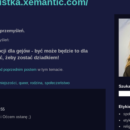
listka.xemantic.com/
o przemyśleń.
yśleń:
cji dla gejów - być może będzie to dla
ć, żeby zostać dziadkiem!
od poprzednim postem
w tym temacie.
niejszości
,
queer
,
rodzina
,
społeczeństwo
Szuka
Etyki
:55
spo
 i Oćcem ostanę ;)
ety
reli