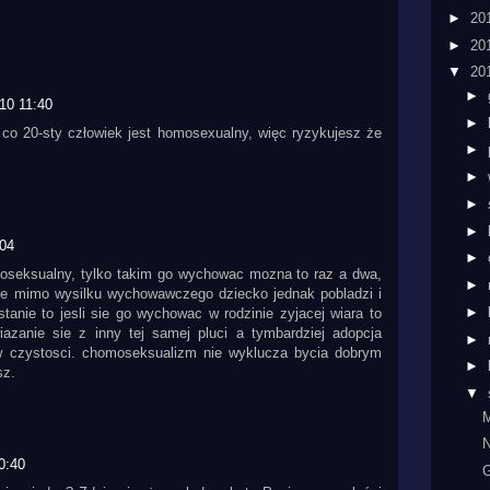
►
20
►
20
▼
20
►
10 11:40
►
 co 20-sty człowiek jest homosexualny, więc ryzykujesz że
►
►
►
►
:04
►
moseksualny, tylko takim go wychowac mozna to raz a dwa,
►
 ze mimo wysilku wychowawczego dziecko jednak pobladzi i
►
tanie to jesli sie go wychowac w rodzinie zyjacej wiara to
azanie sie z inny tej samej pluci a tymbardziej adopcja
►
 w czystosci. chomoseksualizm nie wyklucza bycia dobrym
►
sz.
▼
M
N
0:40
G