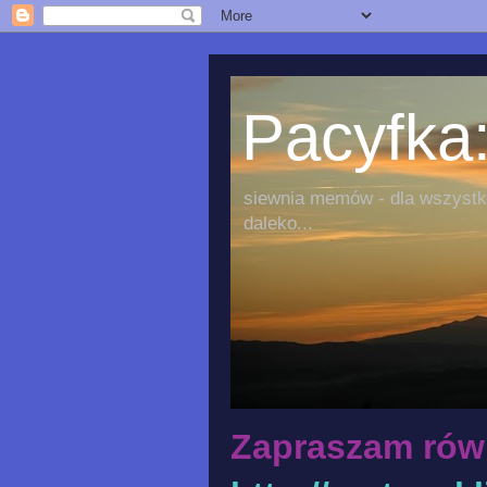
Pacyfka:
siewnia memów - dla wszystki
daleko...
Zapraszam rów