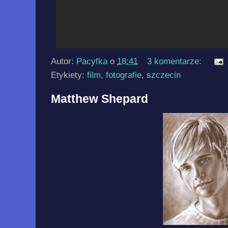
Autor:
Pacyfka
o
18:41
3 komentarze:
Etykiety:
film
,
fotografie
,
szczecin
Matthew Shepard