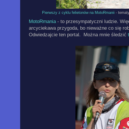
Pierwszy z cyklu felietonów na MotoRmanii
- tematy
MotoRmania
- to przesympatyczni ludzie. Wię
arcyciekawa przygoda, bo nieważne co się robi,
Odwiedzajcie ten portal. Można mnie śledzić