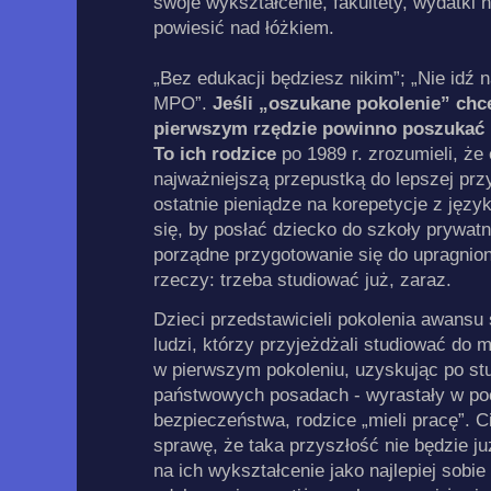
swoje wykształcenie, fakultety, wydatki
powiesić nad łóżkiem.
„Bez edukacji będziesz nikim”; „Nie idź 
MPO”.
Jeśli „oszukane pokolenie” chc
pierwszym rzędzie powinno poszukać
To ich rodzice
po 1989 r. zrozumieli, ż
najważniejszą przepustką do lepszej prz
ostatnie pieniądze na korepetycje z języ
się, by posłać dziecko do szkoły prywatn
porządne przygotowanie się do upragnion
rzeczy: trzeba studiować już, zaraz.
Dzieci przedstawicieli pokolenia awans
ludzi, którzy przyjeżdżali studiować do mi
w pierwszym pokoleniu, uzyskując po stu
państwowych posadach - wyrastały w po
bezpieczeństwa, rodzice „mieli pracę”. C
sprawę, że taka przyszłość nie będzie już
na ich wykształcenie jako najlepiej sob