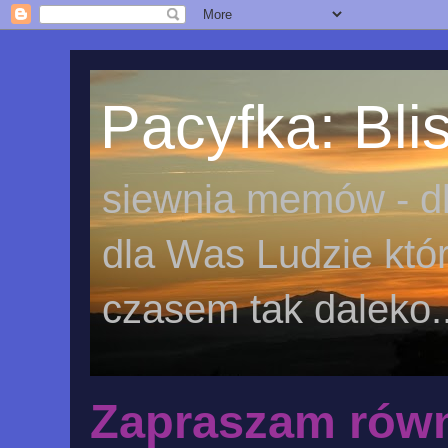
Pacyfka: Blis
siewnia memów - dl
dla Was Ludzie któr
czasem tak daleko..
Zapraszam równ