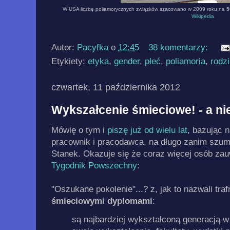
W USA liczbę poliamorycznych związków szacowano w 2009 roku na 500
Wikipedia
Autor:
Pacyfka
o
12:45
38 komentarzy:
Etykiety:
etyka
,
gender
,
płeć
,
poliamoria
,
rodz
czwartek, 11 października 2012
Wykszałcenie śmieciowe! - a n
Mówię o tym i
piszę już od wielu lat
, bazując 
pracownik i pracodawca, na długo zanim szumu
Stanek. Okazuje się że coraz więcej osób za
Tygodnik Powszechny
:
"Oszukane pokolenie"...? z, jak to nazwali tra
śmieciowymi dyplomami
:
są najbardziej wykształconą generacją w h