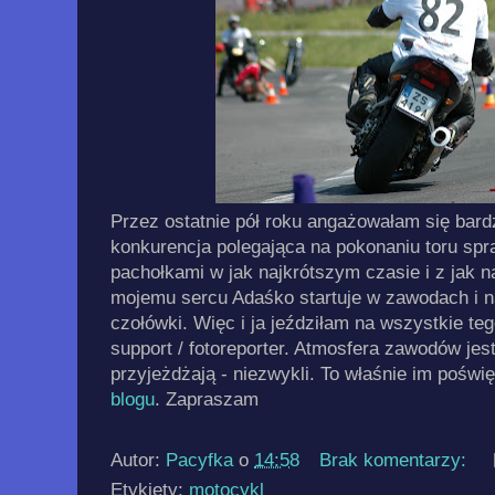
Przez ostatnie pół roku angażowałam się ba
konkurencja polegająca na pokonaniu toru s
pachołkami w jak najkrótszym czasie i z jak na
mojemu sercu Adaśko startuje w zawodach i na
czołówki. Więc i ja jeździłam na wszystkie teg
support / fotoreporter. Atmosfera zawodów jest
przyjeżdżają - niezwykli. To właśnie im pośw
blogu
. Zapraszam
Autor:
Pacyfka
o
14:58
Brak komentarzy:
Etykiety:
motocykl