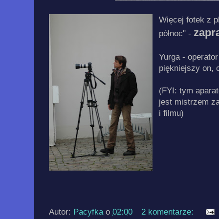
Więcej fotek z p
zapr
północ" -
Yurga - operato
piękniejszy on, 
(FYI: tym aparat
jest mistrzem za
i filmu)
Autor:
Pacyfka
o
02:00
2 komentarze: