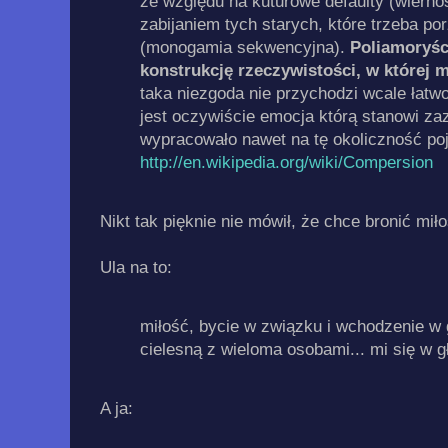
ze względu na kuturowe defaulty (wierno
zabijaniem tych starych, które trzeba p
(monogamia sekwencyjna).
Poliamoryści
konstrukcję rzeczywistości, w której m
taka niezgoda nie przychodzi wcale łat
jest oczywiście emocja którą stanowi za
wypracowało nawet na tę okoliczność poj
http://en.wikipedia.org/wiki/Compersion
Nikt tak pięknie nie mówił, że chce bronić mił
Ula na to:
miłość, bycie w związku i wchodzenie w 
cielesną z wieloma osobami... mi się w g
A ja: