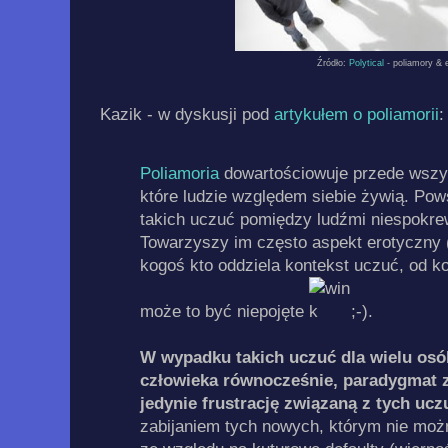
Źródło:
Polytical
- poliamory & e
Kazik - w dyskusji pod
artykułem o poliamorii
:
Poliamoria
dowartościowuje przede wszys
które ludzie względem siebie żywią. P
takich uczuć pomiędzy ludźmi niespokre
Towarzyszy im często aspekt erotyczny 
kogoś kto oddziela kontekst uczuć, od k
może to być niepojęte
;-).
W wypadku takich uczuć dla wielu osó
człowieka równocześnie, paradygmat z
jedynie frustrację związaną z tych ucz
zabijaniem tych nowych, którym nie moż