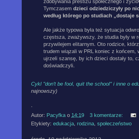
zdobywania prestiżu społecznego i życiow
Tymczasem
dzieci odziedziczyły po n
według którego po studiach „dostaje s
Ale jakże typowa była też sytuacja odwr
częstsza, zważywszy, że studia były w r
przywilejem elitarnym. Oto rodzice, którzy
trudem wiązali w PRL koniec z końcem,
ujrzeli szansę, by ich dzieci dostały to, 
doświadczyli.
Cykl "don't be fool, quit the school" i inne o ed
najnowszy)
.
Autor:
Pacyfka
o
14:19
3 komentarze:
Etykiety:
edukacja
,
rodzina
,
społeczeństwo