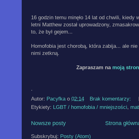
16 godzin temu minęło 14 lat od chwili, kiedy
letni Matthew został uprowadzony, zmasakrow
to, że był gejem...
Homofobia jest chorobą, która zabija... ale nie
nimi zetkną.
Zapraszam na
moją stro
.
Autor:
Pacyfka
o
02:14
Brak komentarzy:
Etykiety:
LGBT / homofobia / mniejszości
,
mat
Nowsze posty
Strona główn
Subskrybuj:
Posty (Atom)