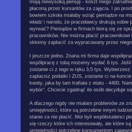
moją niewysoką pensję - koszt mego zatrudn
płaconą przez kursantów za zajęcia. I po pros
bowiem szkoła miałaby wziąć pieniądze na mo
władz i narodu, że pracodawcy drukują sobie p
wyrwać? Pieniądze w firmach biorą się ze sp
pracowników. Nie można płacić pracownikowi wię
skłonny zapłacić za wypracowany przez niego
I jeszcze jedno. Znana mi firma daje współpr
współpracę z tobą możemy wydać 6 tys. Jeśl
zostanie ci z tego w ręku 3,5 tys. Wybierzesz 
zapłacisz podatki i ZUS, zostanie ci na koncie
kwoty, jaka by tam trafiała z etatu - 4400. Na
wybór". Chcecie zgadnąć ile osób decyduje si
A dlaczego nigdy nie miałam problemów ze z
umiejętności, które są potrzebne innym ludzio
stanie za nie płacić. Moi byli współstudenci p
się rzeczy które ich interesowały, ale które s
umiejętności potrzebne konsumentom zapewniają