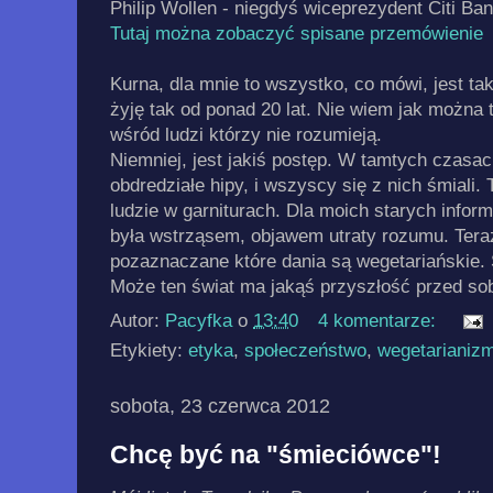
Philip Wollen - niegdyś wiceprezydent Citi Bank
Tutaj można zobaczyć spisane przemówienie
Kurna, dla mnie to wszystko, co mówi, jest ta
żyję tak od ponad 20 lat. Nie wiem jak można 
wśród ludzi którzy nie rozumieją.
Niemniej, jest jakiś postęp. W tamtych czasac
obdredziałe hipy, i wszyscy się z nich śmiali
ludzie w garniturach. Dla moich starych info
była wstrząsem, objawem utraty rozumu. Ter
pozaznaczane które dania są wegetariańskie.
Może ten świat ma jakąś przyszłość przed so
Autor:
Pacyfka
o
13:40
4 komentarze:
Etykiety:
etyka
,
społeczeństwo
,
wegetarianiz
sobota, 23 czerwca 2012
Chcę być na "śmieciówce"!