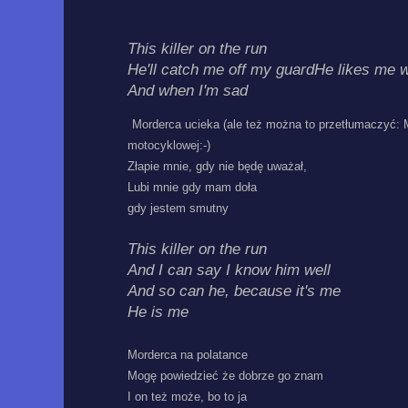
This killer on the run
He'll catch me off my guard
He likes me 
And when I'm sad
Morderca ucieka (ale też można to przetłumaczyć: 
motocyklowej:-)
Złapie mnie, gdy nie będę uważał,
Lubi mnie gdy mam doła
gdy jestem smutny
This killer on the run
And I can say I know him well
And so can he, because it's me
He is me
Morderca na polatance
Mogę powiedzieć że dobrze go znam
I on też może, bo to ja