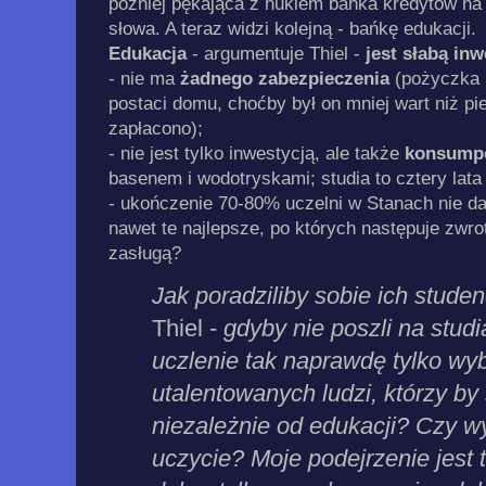
później pękająca z hukiem bańka kredytów na 
słowa. A teraz widzi kolejną - bańkę edukacji.
Edukacja
- argumentuje Thiel -
jest słabą inw
- nie ma
żadnego zabezpieczenia
(pożyczka 
postaci domu, choćby był on mniej wart niż pi
zapłacono);
- nie jest tylko inwestycją, ale także
konsump
basenem i wodotryskami; studia to cztery lat
- ukończenie 70-80% uczelni w Stanach nie daj
nawet te najlepsze, po których następuje zwrot
zasługą?
Jak poradziliby sobie ich studen
Thiel -
gdyby nie poszli na stu
uczlenie tak naprawdę tylko wyb
utalentowanych ludzi, którzy by 
niezależnie od edukacji? Czy w
uczycie? Moje podejrzenie jest t