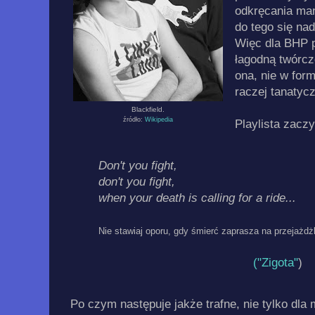
odkręcania man
do tego się na
Więc dla BHP p
łagodną twórc
ona, nie w form
raczej tanatyc
Blackfield.
źródło:
Wikipedia
Playlista zaczy
Don't you fight,
don't you fight,
when your death is calling for a ride...
Nie stawiaj oporu, gdy śmierć zaprasza na przejażdż
(
"Zigota"
)
Po czym następuje jakże trafne, nie tylko dla 