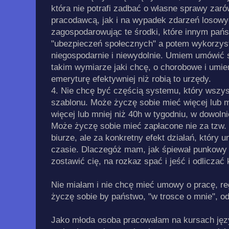
która nie potrafi zadbać o własne sprawy zaró
pracodawcą, jak i na wypadek zdarzeń losowy
zagospodarowując te środki, które innym pań
"ubezpieczeń społecznych" a potem wykorzyst
niegospodarnie i niewydolnie. Umiem umówić 
takim wymiarze jaki chcę, o chorobowe i umi
emeryturę efektywniej niż robią to urzędy.
4. Nie chcę być częścią systemu, który wszys
szablonu. Może życzę sobie mieć więcej lub m
więcej lub mniej niż 40h w tygodniu, w dowoln
Może życzę sobie mieć zapłacone nie za tzw.
biurze, ale za konkretny efekt działań, który
czasie. Dlaczegóż mam, jak śpiewał punkowy z
zostawić cię, na rozkaz spać i jeść i odliczać
Nie miałam i nie chcę mieć umowy o pracę, re
życzę sobie by państwo, "w trosce o mnie", od
Jako młoda osoba pracowałam na kursach ję