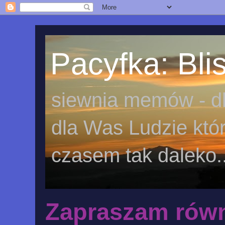
Pacyfka: Blis
siewnia memów - dl
dla Was Ludzie któr
czasem tak daleko..
Zapraszam równ