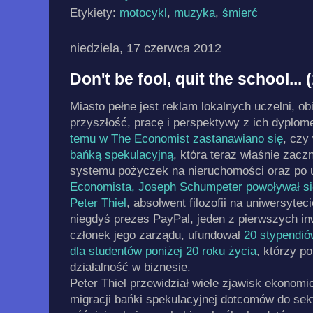
Etykiety:
motocykl
,
muzyka
,
śmierć
niedziela, 17 czerwca 2012
Don't be fool, quit the school... (
Miasto pełne jest reklam lokalnych uczelni, o
przyszłość, pracę i perspektywy z ich dypl
temu w The Economist zastanawiano się
, czy
bańką spekulacyjną
, która teraz właśnie zacz
systemu pożyczek na nieruchomości oraz po
Economista, Joseph Schumpeter powoływał się
Peter Thiel
, absolwent filozofii na uniwersytec
niegdyś prezes PayPal, jeden z pierwszych i
członek jego zarządu, ufundował
20 stypendió
dla studentów poniżej 20 roku życia
, którzy p
działalność w biznesie.
Peter Thiel przewidział wiele zjawisk ekonomi
migracji bańki spekulacyjnej dotcomów do sekt