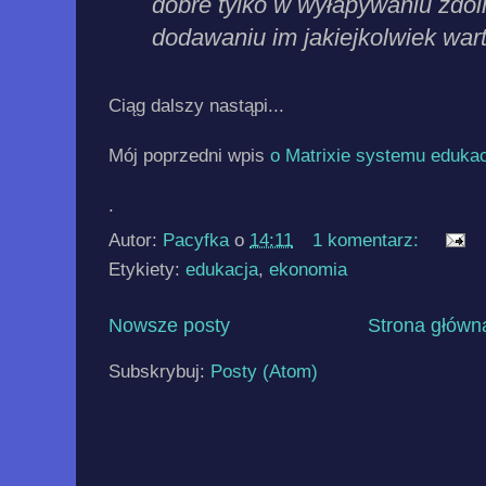
dobre tylko w wyłapywaniu zdoln
dodawaniu im jakiejkolwiek wart
Ciąg dalszy nastąpi...
Mój poprzedni wpis
o Matrixie systemu edukac
.
Autor:
Pacyfka
o
14:11
1 komentarz:
Etykiety:
edukacja
,
ekonomia
Nowsze posty
Strona główn
Subskrybuj:
Posty (Atom)