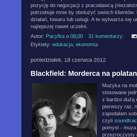
pozycję do negocjacji z pracodawcą (niezależ
potrzebuje mnie by obsłużyć swoich klientów. 
działań, towaru lub usługi. A te wytwarza się 
najlepszej nawet uczelni.
Autor:
Pacyfka
o
08:00
31 komentarzy:
Etykiety:
edukacja
,
ekonomia
poniedziałek, 18 czerwca 2012
Blackfield: Morderca na polata
Muzyka na mot
stosowane jedn
z bardzo dużą 
pierwszy raz, 
zapodałam sobi
czyli
soundtrac
pomysł - muza 
przezroczysty 