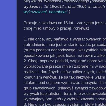
Mój list do Tygodnika Powszechnego (opubli
wydaniu nr 18-19/2012 z dnia 29.04 w ramach
wykształceni, bezrobotni
")
Pracuję zawodowo od 13 lat - zaczęłam jeszcz
chcę mieć umowy o pracę! Ponieważ:
1. Nie chcę, aby państwo z wypracowanych pr
zatrudnienie mnie jest w stanie wydać pracod
(suma podatku dochodowego i wszystkich skła
opodatkowana jak jakiś luxus, na równi z alko
2. Chcę, poprzez podatki, wspierać dobro wspól
wypracowane przeze mnie i zabrane mi w nadm
realizacji doraźnych celów politycznych, takic
komunizm wmówił, że są tak niezwykle ważni 
kilofami pod sejmem wymuszać subsydia dla 
grup zawodowych. (Niedgyś związki zawodowe t
wyrywali kapitalistom; teraz to przedstawici
wyrywający tym, którzy wybrali zawody przy
3. Nie chcę być częścią systemu, który traktu