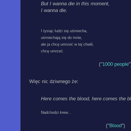
But I wanna die in this moment,
I wanna die.
I tysiąc ludzi się uśmiecha,
uśmiechają się do mnie,
ale ja chcę umrzeć w tej chwili,
chcę umrzeć.
("
1000 people
"
Więc nic dziwnego że:
Here comes the blood, here comes the b
Nadchodzi krew...
("
Blood
")