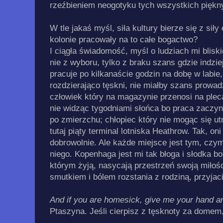
rzeźbieniem neogotyku tych wszystkich piękny
W tle jakaś myśl, siła kultury bierze się z sił
kolonie pracowały na to całe bogactwo?
I ciągła świadomość, myśl o ludziach mi bliskich
nie z wyboru, tylko z braku szans gdzie indzi
pracuje po kilkanaście godzin na dobę w labie,
rozdzierająco tęskni, nie miałby szans prowa
człowiek który na magazynie przenosi na plec
nie widząc tygodniami słońca bo praca zaczyn
po zmierzchu; chłopiec który nie mogąc się u
tutaj piąty terminal lotniska Heathrow. Tak, oni
dobrowolnie. Ale każde miejsce jest tym, cz
niego. Kopenhaga jest mi tak błoga i słodka 
którym żyją, nasycają przestrzeń swoją miłośc
smutkiem i bólem rozstania z rodziną, przyjac
And if you are homesick, give me your hand and 
Ptaszyna. Jeśli cierpisz z tęsknoty za domem,