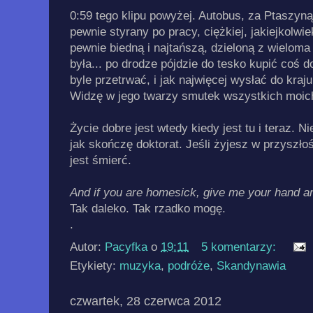
0:59 tego klipu powyżej. Autobus, za Ptaszyną
pewnie styrany po pracy, ciężkiej, jakiejkolwie
pewnie biedną i najtańszą, dzieloną z wieloma 
była... po drodze pójdzie do tesko kupić coś d
byle przetrwać, i jak najwięcej wysłać do kraju
Widzę w jego twarzy smutek wszystkich moich 
Życie dobre jest wtedy kiedy jest tu i teraz. N
jak skończę doktorat. Jeśli żyjesz w przyszłoś
jest śmierć.
And if you are homesick, give me your hand and 
Tak daleko. Tak rzadko mogę.
.
Autor:
Pacyfka
o
19:11
5 komentarzy:
Etykiety:
muzyka
,
podróże
,
Skandynawia
czwartek, 28 czerwca 2012