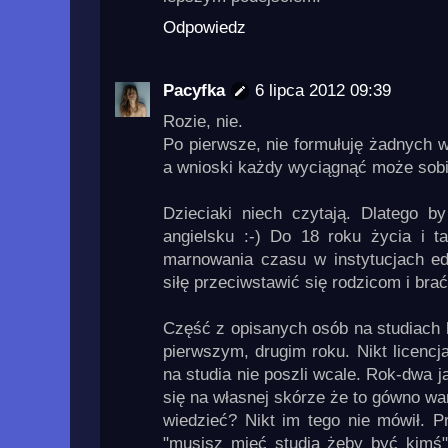
Odpowiedz
Pacyfka
6 lipca 2012 09:39
Rozie, nie.
Po pierwsze, nie formułuję żadnych w
a wnioski każdy wyciągnąć może sob
Dzieciaki niech czytają. Dlatego b
angielsku :-) Do 18 roku życia i 
marnowania czasu w instytucjach e
siłę przeciwstawić się rodzicom i bra
Część z opisanych osób na studiach b
pierwszym, drugim roku. Nikt licencja
na studia nie poszli wcale. Rok-dwa 
się na własnej skórze że to gówno war
wiedzieć? Nikt im tego nie mówił. P
"musisz mieć studia żeby być kimś".