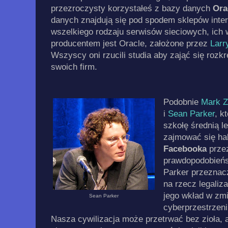
przezroczysty korzystałeś z bazy danych
Ora
danych znajdują się pod spodem sklepów inte
wszelkiego rodzaju serwisów sieciowych, ich
producentem jest Oracle, założone przez
Larr
Wszyscy oni rzucili studia aby zająć się rozk
swoich firm.
Podobnie
Mark Z
i
Sean Parker
, k
szkołę średnią l
zajmować się hak
Facebooka
prze
prawdopodobieńst
Parker przeznacz
na rzecz legaliza
jego wkład w zmi
Sean Parker
cyberprzestrzeni 
Nasza cywilizacja może przetrwać bez zioła, 