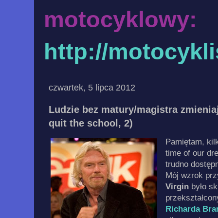
motocyklowy:
http://motocykl
czwartek, 5 lipca 2012
Ludzie bez matury/magistra zmieniają
quit the school, 2)
Pamiętam, kilk
time of our d
trudno dostęp
Mój wzrok prz
Virgin
było sk
przekształcon
Richarda Bra