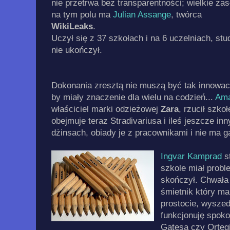
nie przetrwa bez transparentności; wielkie zas
na tym polu ma
Julian Assange
, twórca
WikiLeaks
.
Uczył się z 37 szkołach i na 6 uczelniach, stu
nie ukończył.
Dokonania zresztą nie muszą być tak innowacy
by miały znaczenie dla wielu na codzień...
Ama
właściciel marki odzieżowej
Zara
, rzucił szko
obejmuje teraz Stradivariusa i ileś jeszcze in
dżinsach, obiady je z pracownikami i nie ma g
Ingvar Kamprad
s
szkole miał probl
skończył. Chwała
śmietnik który ma
prostocie, wyszedł
funkcjonuję spoko
Gatesa czy Ortegi