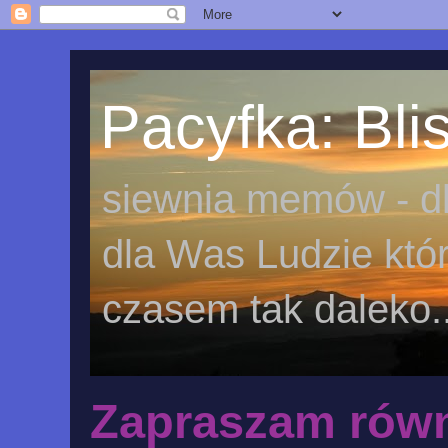
Pacyfka: Blis
siewnia memów - dl
dla Was Ludzie któr
czasem tak daleko..
Zapraszam równ