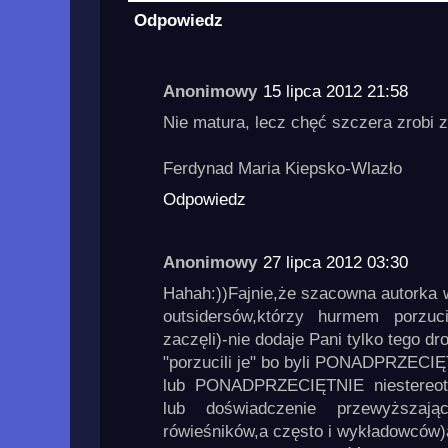
Odpowiedz
Anonimowy
15 lipca 2012 21:58
Nie matura, lecz chęć szczera zrobi z 
Ferdynad Maria Kiepsko-Wlazło
Odpowiedz
Anonimowy
27 lipca 2012 03:30
Hahah:))Fajnie,że szacowna autorka 
outsidersów,którzy hurmem porzuci
zaczęli)-nie dodaje Pani tylko tego d
"porzucili je" bo byli PONADPRZECIĘ
lub PONADPRZECIĘTNIE niestereotyp
lub doświadczenie przewyższaj
rówieśników,a często i wykładowców)a