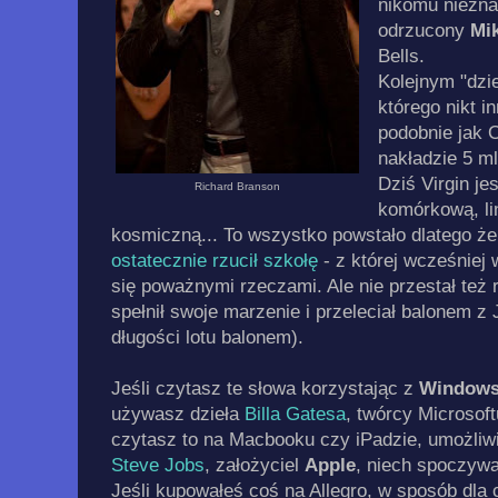
nikomu niezna
odrzucony
Mik
Bells.
Kolejnym "dzie
którego nikt in
podobnie jak O
nakładzie 5 ml
Dziś Virgin j
Richard Branson
komórkową, lin
kosmiczną... To wszystko powstało dlatego ż
ostatecznie rzucił szkołę
- z której wcześniej 
się poważnymi rzeczami. Ale nie przestał też 
spełnił swoje marzenie i przeleciał balonem z
długości lotu balonem).
Jeśli czytasz te słowa korzystając z
Window
używasz dzieła
Billa Gatesa
, twórcy Microsoft
czytasz to na Macbooku czy iPadzie, umożliwił
Steve Jobs
, założyciel
Apple
, niech spoczywa
Jeśli kupowałeś coś na Allegro, w sposób dla 