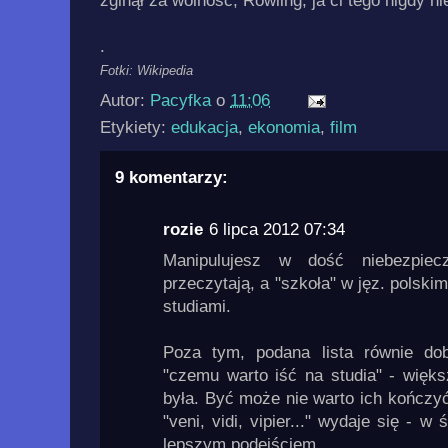
zginął za wolność; Rowling, ja ci tego nigdy n
.
Fotki: Wikipedia
Autor:
Pacyfka
o
11:06
Etykiety:
edukacja
,
ekonomia
,
film
9 komentarzy:
rozie
6 lipca 2012 07:34
Manipulujesz w dość niebezpiec
przeczytają, a "szkoła" w jęz. polskim
studiami.
Poza tym, podana lista równie do
"czemu warto iść na studia" - więk
była. Być może nie warto ich kończyć,
"veni, vidi, vipier..." wydaje się - 
lepszym podejściem.