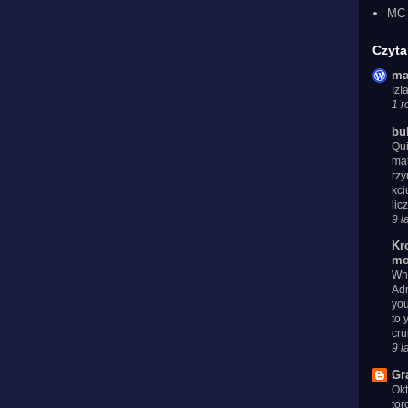
MC 
Czyta
ma
Iz
1 r
bu
Qui
mat
rzy
kci
lic
9 l
Kr
mo
Whe
Adm
you
to 
cru
9 l
Gr
Ok
tor