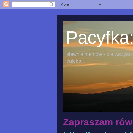
Pacyfka:
siewnia memów - dla wszystki
daleko...
Zapraszam rów