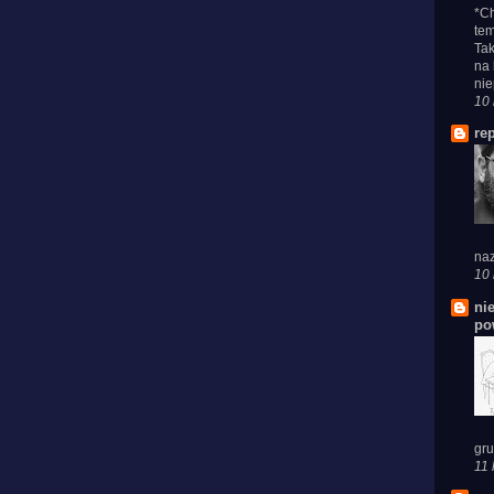
*Ch
tem
Tak
na 
nie
10 
re
naz
10 
ni
po
gru
11 