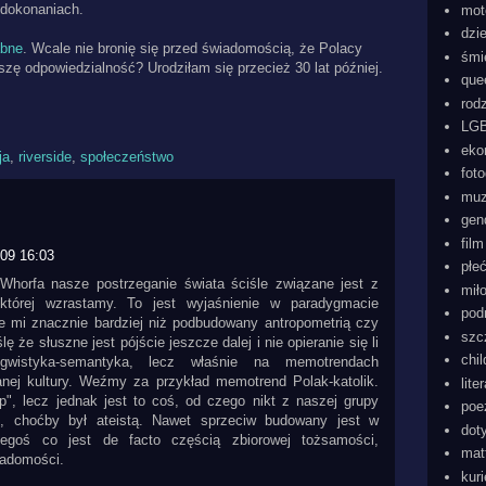
 dokonaniach.
mot
dzi
bne
. Wcale nie bronię się przed świadomością, że Polacy
śmi
szę odpowiedzialność? Urodziłam się przecież 30 lat później.
que
rod
LGB
eko
ja
,
riverside
,
społeczeństwo
foto
mu
gen
film
009 16:03
płe
-Whorfa nasze postrzeganie świata ściśle związane jest z
mił
 której wzrastamy. To jest wyjaśnienie w paradygmacie
pod
 mi znacznie bardziej niż podbudowany antropometrią czy
szc
 że słuszne jest pójście jeszcze dalej i nie opieranie się li
chi
gwistyka-semantyka, lecz właśnie na memotrendach
anej kultury. Weźmy za przykład memotrend Polak-katolik.
lite
p", lecz jednak jest to coś, od czego nikt z naszej grupy
poe
c, choćby był ateistą. Nawet sprzeciw budowany jest w
dot
egoś co jest de facto częścią zbiorowej tożsamości,
mat
iadomości.
kur