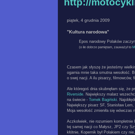
http://motocyk
piątek, 4 grudnia 2009
"Kultura narodowa"
Epos narodowy Polaków zaczyna
(o ile dobrze pamiętam, zauważył to
M
Czasem jak słyszę że jesteśmy wielk
ogarnia mnie taka smutna wesołość. B
o swej nacji. A ilu pisarzy, filmowców
Ale któregoś dnia skubnęłam się, że pr
Riverside
. Największy malarz wszech
na świecie -
Tomek Bagiński
. Najobłęd
Największy pisarz SF, Stanisław Lem,
Moja wesołość zmieniła się wówczas na
Aczkolwiek, nie rozumiem kompletnie 
tej samej nacji co Małysz, JP2 czy Sz
kłótnie, Kopernik był Polakiem czy nie