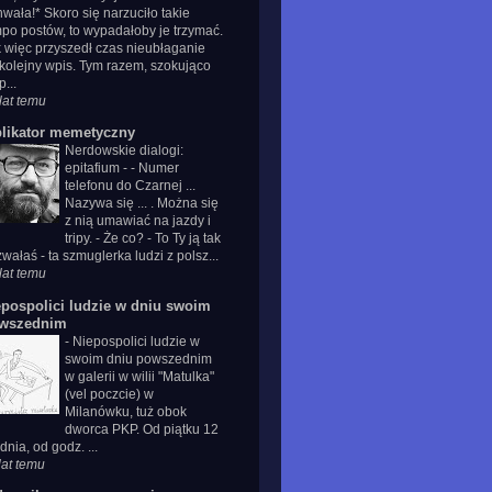
wała!* Skoro się narzuciło takie
po postów, to wypadałoby je trzymać.
 więc przyszedł czas nieubłaganie
kolejny wpis. Tym razem, szokująco
p...
lat temu
plikator memetyczny
Nerdowskie dialogi:
epitafium
-
- Numer
telefonu do Czarnej ...
Nazywa się ... . Można się
z nią umawiać na jazdy i
tripy. - Że co? - To Ty ją tak
wałaś - ta szmuglerka ludzi z polsz...
lat temu
epospolici ludzie w dniu swoim
wszednim
-
Niepospolici ludzie w
swoim dniu powszednim
w galerii w wilii "Matulka"
(vel poczcie) w
Milanówku, tuż obok
dworca PKP. Od piątku 12
dnia, od godz. ...
lat temu