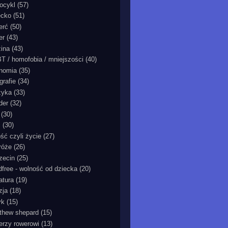
ocykl
(57)
ecko
(51)
erć
(50)
er
(43)
zina
(43)
T / homofobia / mniejszości
(40)
nomia
(35)
grafie
(34)
zyka
(33)
der
(32)
(30)
ć
(30)
ość czyli życie
(27)
róże
(26)
zecin
(25)
ldfree - wolność od dziecka
(20)
ratura
(19)
zja
(18)
yk
(15)
thew shepard
(15)
ierzy rowerowi
(13)