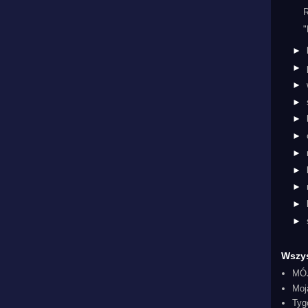
R
"
►
►
►
►
►
►
►
►
►
►
►
Wszys
MÓ
Moj
Tyg