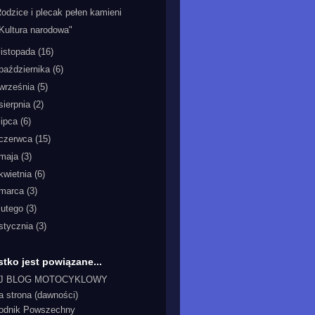
odzice i plecak pełen kamieni
Kultura narodowa"
listopada
(16)
października
(6)
września
(5)
sierpnia
(2)
lipca
(6)
czerwca
(15)
maja
(3)
kwietnia
(6)
marca
(3)
lutego
(3)
stycznia
(3)
tko jest powiązane...
J BLOG MOTOCYKLOWY
a strona (dawności)
odnik Powszechny