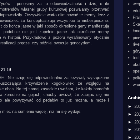
 Żydów - ponosimy za to odpowiedzialność i dziś, o ile
weg
emotrendów własnej grupy kulturowej pozwalamy przetrwać
edu
oprowadziły. Oczywiście warto eliminować te memy, lecz z
Fra
 powiedzieć że konceptualizuję wszystkie te niebezpieczne.
Ska
st do końca jasne w jaki sposób określone geny manifestują
łon
 podobnie nie jest zupełnie jasne jak określone memy
a w historii. Przykładowo z pozoru wyrafinowany etycznie
pie
realizacji prędzej czy później owocuje genocydem.
rive
gór
tec
eko
 21:19
ope
%. Nie czuję się odpowiedzialna za krzywdy wyrządzone
pol
uszczająca krzywdzenie kogokolwiek ze względu na
wro
nie obca. Na tej samej zasadzie uważam, że każdy homofob
za zbrodnie na gejach, choćby uważał, że zabijać się nie
Arch
 no ale powyzywać od pedałów to już można, a może i
►
20
 mieć na sumieniu więcej, niż mi się wydaje.
►
20
►
20
►
20
►
20