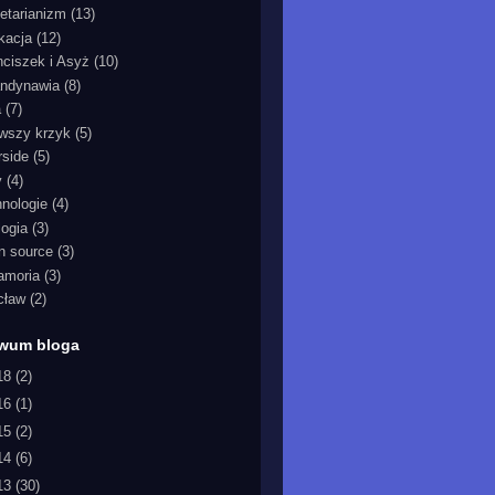
etarianizm
(13)
kacja
(12)
nciszek i Asyż
(10)
ndynawia
(8)
a
(7)
rwszy krzyk
(5)
rside
(5)
y
(4)
hnologie
(4)
logia
(3)
n source
(3)
iamoria
(3)
cław
(2)
iwum bloga
18
(2)
16
(1)
15
(2)
14
(6)
13
(30)