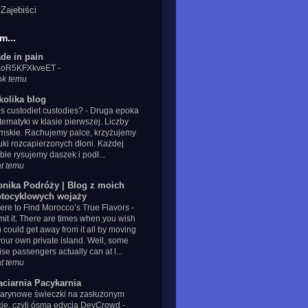
Zajebiści
m...
de in pain
IaoR5KFXkveET
-
ok temu
kolika blog
s custodiet custodies?
-
Druga epoka
ematyki w klasie pierwszej. Liczby
mskie. Rachujemy palce, krzyżujemy
uki rozcapierzonych dłoni. Każdej
zbie rysujemy daszek i podł...
at temu
onika Podróży | Blog z moich
tocyklowych wojaży
re to Find Morocco’s True Flavors
-
it it. There are times when you wish
 could get away from it all by moving
your own private island. Well, some
ise passengers actually can at l...
at temu
aciarnia Pacykarnia
tarynowe świeczki na zasłużonym
cie, czyli ósma edycja DevCrowd
-