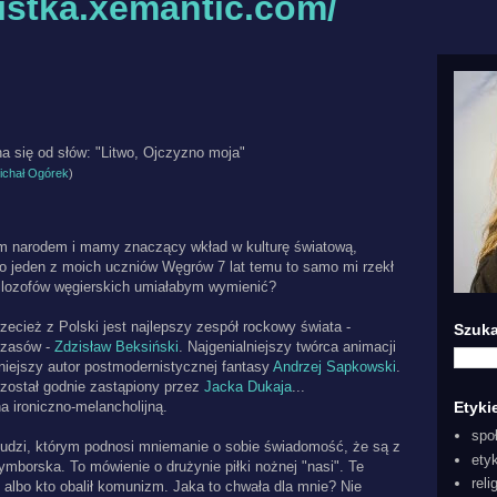
listka.xemantic.com/
 się od słów: "Litwo, Ojczyzno moja"
ichał Ogórek
)
im narodem i mamy znaczący wkład w kulturę światową,
o jeden z moich uczniów Węgrów 7 lat temu to samo mi rzekł
, filozofów węgierskich umiałabym wymienić?
zecież z Polski jest najlepszy zespół rockowy świata -
Szuka
czasów -
Zdzisław Beksiński
. Najgenialniejszy twórca animacji
niejszy autor postmodernistycznej fantasy
Andrzej Sapkowski
.
 został godnie zastąpiony przez
Jacka Dukaja
...
 ironiczno-melancholijną.
Etyki
spo
ludzi, którym podnosi mniemanie o sobie świadomość, że są z
ety
ymborska. To mówienie o drużynie piłki nożnej "nasi". Te
reli
, albo kto obalił komunizm. Jaka to chwała dla mnie? Nie