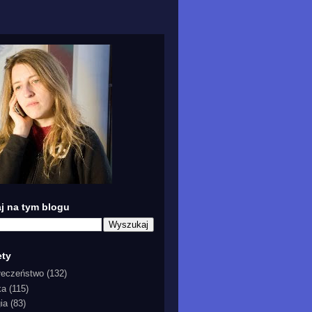
j na tym blogu
ety
łeczeństwo
(132)
ka
(115)
gia
(83)