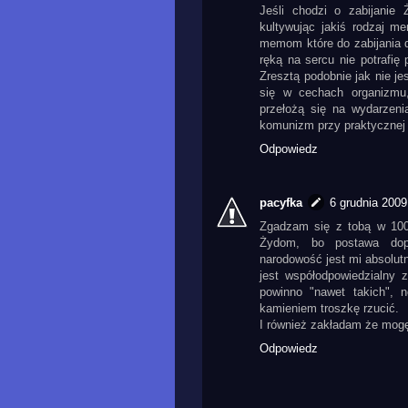
Jeśli chodzi o zabijanie
kultywując jakiś rodzaj m
memom które do zabijania d
ręką na sercu nie potrafię
Zresztą podobnie jak nie je
się w cechach organizmu,
przełożą się na wydarzeni
komunizm przy praktycznej 
Odpowiedz
pacyfka
6 grudnia 2009
Zgadzam się z tobą w 100
Żydom, bo postawa dop
narodowość jest mi absolut
jest współodpowiedzialny 
powinno "nawet takich",
kamieniem troszkę rzucić.
I również zakładam że mogę
Odpowiedz