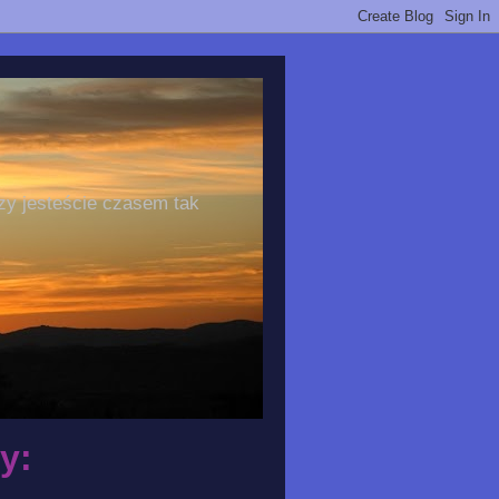
zy jesteście czasem tak
y: