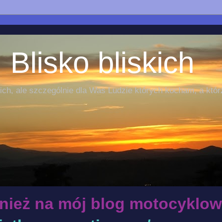
 Blisko bliskich
ch, ale szczególnie dla Was Ludzie których kocham, a któr
nież na mój blog motocyklow