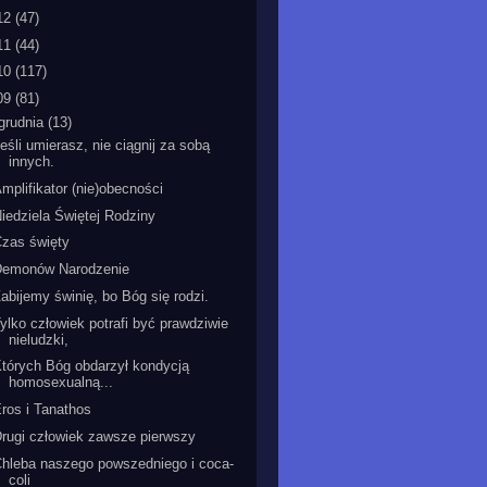
12
(47)
11
(44)
10
(117)
09
(81)
grudnia
(13)
eśli umierasz, nie ciągnij za sobą
innych.
mplifikator (nie)obecności
iedziela Świętej Rodziny
zas święty
Demonów Narodzenie
abijemy świnię, bo Bóg się rodzi.
ylko człowiek potrafi być prawdziwie
nieludzki,
tórych Bóg obdarzył kondycją
homosexualną...
ros i Tanathos
rugi człowiek zawsze pierwszy
hleba naszego powszedniego i coca-
coli