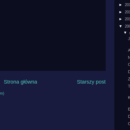
►
20
►
20
►
20
▼
20
▼
J
A
N
C
Z
Strona główna
Starszy post
T
om)
K
E
D
C