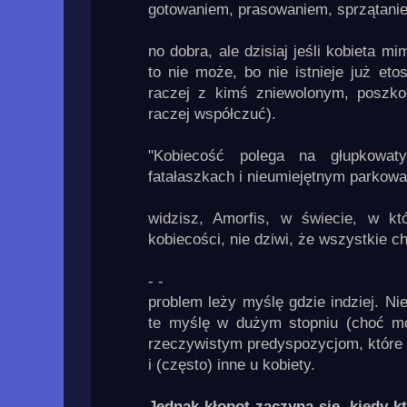
gotowaniem, prasowaniem, sprzątanie
no dobra, ale dzisiaj jeśli kobieta 
to nie może, bo nie istnieje już eto
raczej z kimś zniewolonym, poszk
raczej współczuć).
"Kobiecość polega na głupkowat
fatałaszkach i nieumiejętnym parkowa
widzisz, Amorfis, w świecie, w kt
kobiecości, nie dziwi, że wszystkie c
- -
problem leży myślę gdzie indziej. N
te myślę w dużym stopniu (choć m
rzeczywistym predyspozycjom, które 
i (często) inne u kobiety.
Jednak kłopot zaczyna się, kiedy k