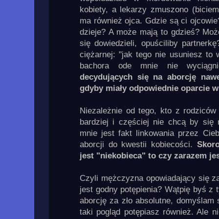
kobiety, a lekarzy zmuszono (biciem
ma również ojca. Gdzie są ci ojcowie
dzieje? A może mają to gdzieś? Może
się dowiedzieli, opuściliby partner
ciężarnej: "jak tego nie usuniesz to
bachora ode mnie nie wyciągn
decydujących się na aborcję naw
gdyby miały odpowiednie oparcie 
Niezależnie od tego, kto z rodziców
bardziej i częściej nie chcą by się 
mnie jest fakt linkowania przez Ci
aborcji do kwestii kobiecości.
Skor
jest "niekobieca" to czy zarazem je
Czyli mężczyzna opowiadający się za
jest godny potępienia? Wątpię byś z t
aborcję za zło absolutne, domyślam
taki pogląd potępiasz również. Ale n