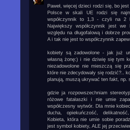
Paweł, więcej dzieci rodzi się, bo je
Polsce w skali UE rodzi się najmn
współczynnik to 1,3 - czyli na 2 
Największy współczynnik jest we F
względu na długofalową i dobrze pro
A i tak nie jest to współczynnik zape
kobiety są zadowolone - jak już u
własną żonę:) i nie dziwię się tym k
niezadowolone nie mieszczą się pr
które nie zdecydowały się rodzić?.. k
planują, muszą ukrywać ten fakt, np. s
gdzie ja rozpowszechniam stereoty
różowe fatałaszki i nie umie zap
współczesny wytwór. Dla mnie kobiec
ducha, opiekuńczość, delikatność,
Kobieta, która nie umie sobie poradz
jest symbol kobiety, ALE jej przeciw