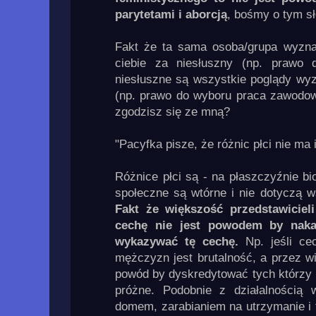
parytetami i aborcją
, bośmy o tym s
Fakt że ta sama osoba/grupa wyzna
ciebie za niesłuszny (np. prawo 
niesłuszne są wszystkie poglądy w
(np. prawo do wyboru praca zawodo
zgodzisz się ze mną?
"Pacyfka pisze, że różnic płci nie ma i
Różnice płci są - na płaszczyźnie bi
społeczne są wtórne i nie dotyczą ws
Fakt że większość przedstawicieli
cechę nie jest powodem by naka
wykazywać tę cechę.
Np. jeśli ce
mężczyzn jest brutalność, a przez wi
powód by dyskredytować tych którzy ni
próżne. Podobnie z działalnością 
domem, zarabianiem na utrzymanie i t