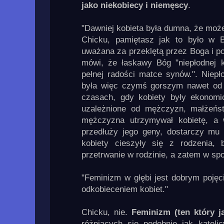
jako niekobiecy i niemęscy
.
"Dawniej kobieta była dumna, że może
Chicku, pamiętasz jak to było w Bi
uważana za przeklętą przez Boga i po
mówi, że łaskawy Bóg "niepłodnej
pełnej radości matce synów.". Niepł
była więc czymś gorszym nawet od 
czasach, gdy kobiety były ekonomic
uzależnione od mężczyzn, małżeńst
mężczyzna utrzymywał kobietę, a
przedłuży jego geny, dostarczy mu
kobiety cieszyły się z rodzenia,
przetrwanie w rodzinie, a zatem w sp
"Feminizm w głębi jest dobrym pojęciem
odkobieceniem kobiet."
Chicku, nie.
Feminizm (ten który j
różniących się podobnie jak katol