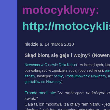
motocyklowy:
http://motocykl
niedziela, 14 marca 2010
Skąd biorą się geje i wojny? (Nowen
Nowenna w Oktawie Dnia Kobiet
- w intencji tych, k
pozwalają żyć w zgodzie z sobą.
(poprzednie dni:
pi
,
szósty
, następne:
ósmy
Podsumowanie Nowenny
,
K
genitaliów do Nowenny
)
Fronda modli się
: "
za mężczyzn, na których zr
świata
"
Cała ta ich modlitwa "za ofiary feminizmu - je
ideologii" zaś jest działaniem odwrotnym - zrz