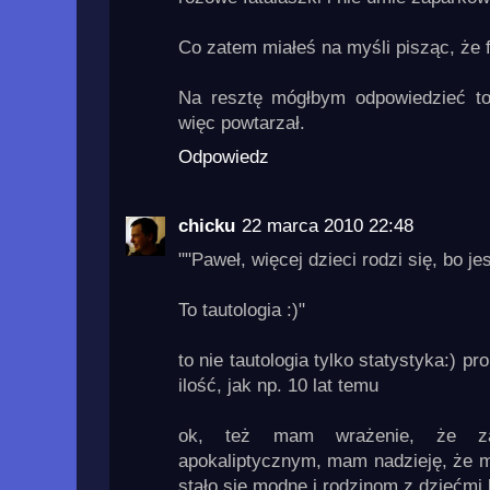
Co zatem miałeś na myśli pisząc, że 
Na resztę mógłbym odpowiedzieć t
więc powtarzał.
Odpowiedz
chicku
22 marca 2010 22:48
""Paweł, więcej dzieci rodzi się, bo j
To tautologia :)"
to nie tautologia tylko statystyka:) p
ilość, jak np. 10 lat temu
ok, też mam wrażenie, że zar
apokaliptycznym, mam nadzieję, że m
stało się modne i rodzinom z dziećmi