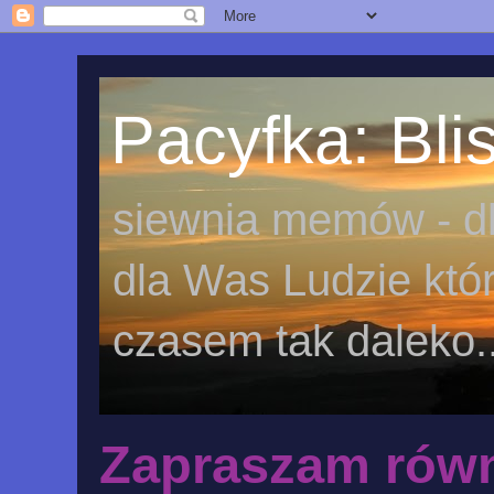
Pacyfka: Blis
siewnia memów - dl
dla Was Ludzie któr
czasem tak daleko..
Zapraszam równ