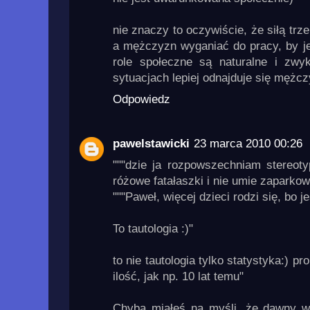
nie znaczy to oczywiście, że siłą trz
a mężczyzn wyganiać do pracy, by je
role społeczne są naturalne i zw
sytuacjach lepiej odnajduje się mężcz
Odpowiedz
pawelstawicki
23 marca 2010 00:26
"""dzie ja rozpowszechniam stereoty
różowe fatałaszki i nie umie zaparko
"""Paweł, więcej dzieci rodzi się, bo 
To tautologia :)"
to nie tautologia tylko statystyka:) p
ilość, jak np. 10 lat temu"
Chyba miałeś na myśli, że dawny w