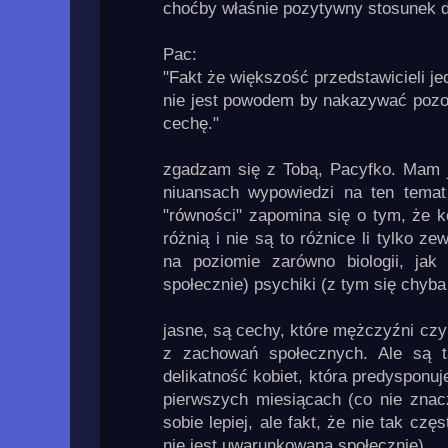
choćby właśnie pozytywny stosunek d
Pac:
"Fakt że większość przedstawicieli je
nie jest powodem by nakazywać poz
cechę."
zgadzam się z Tobą, Pacyfko. Mam 
niuansach wypowiedzi na ten temat
"równości" zapomina się o tym, że k
różnią i nie są to różnice li tylko z
na poziomie zarówno biologii, jak
społecznie) psychiki (z tym się chyb
jasne, są cechy, które mężczyźni czy 
z zachowań społecznych. Ale są ta
delikatność kobiet, która predysponuj
pierwszych miesiącach (co nie znac
sobie lepiej, ale fakt, że nie tak cz
nie jest uwarunkowana społecznie)