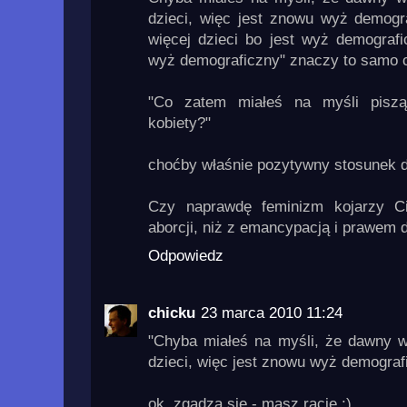
dzieci, więc jest znowu wyż demogra
więcej dzieci bo jest wyż demografic
wyż demograficzny" znaczy to samo co 
"Co zatem miałeś na myśli piszą
kobiety?"
choćby właśnie pozytywny stosunek do
Czy naprawdę feminizm kojarzy C
aborcji, niż z emancypacją i prawem
Odpowiedz
chicku
23 marca 2010 11:24
"Chyba miałeś na myśli, że dawny w
dzieci, więc jest znowu wyż demograf
ok, zgadza się - masz rację :)