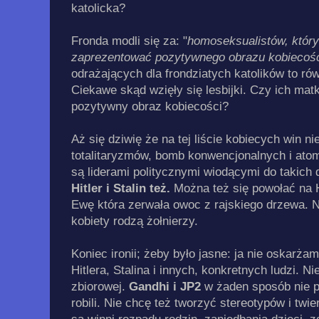
katolicka?
Fronda modli się za: "
homoseksualistów, którym
zaprezentować pozytywnego obrazu kobiecoś
odrażających dla frondziatych katolików to rów
Ciekawe skąd wzięły się lesbijki. Czy ich mat
pozytywny obraz kobiecości?
Aż się dziwię że na tej liście kobiecych win ni
totalitaryzmów, bomb konwencjonalnych i ato
są liderami politycznymi wiodącymi do takich 
Hitler i Stalin też.
Można też się powołać na H
Ewę która zerwała owoc z rajskiego drzewa. Ni
kobiety rodzą żołnierzy.
Koniec ironii; żeby było jasne: ja nie oskar
Hitlera, Stalina i innych, konkretnych ludzi. N
zbiorowej.
Gandhi
i JP2
w żaden sposób nie p
robili. Nie chcę też tworzyć stereotypów i tw