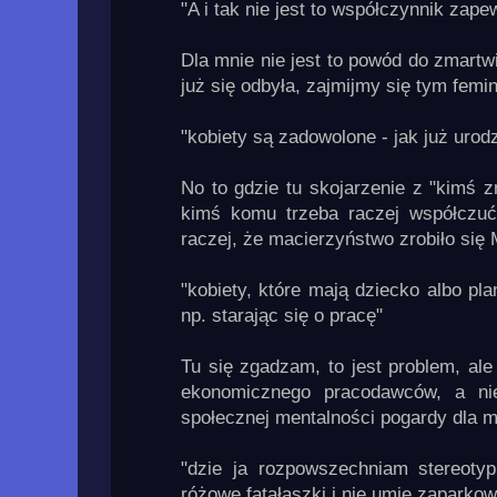
"A i tak nie jest to współczynnik zap
Dla mnie nie jest to powód do zmartw
już się odbyła, zajmijmy się tym fem
"kobiety są zadowolone - jak już urod
No to gdzie tu skojarzenie z "kimś
kimś komu trzeba raczej współczuć
raczej, że macierzyństwo zrobiło si
"kobiety, które mają dziecko albo pl
np. starając się o pracę"
Tu się zgadzam, to jest problem, al
ekonomicznego pracodawców, a nie
społecznej mentalności pogardy dla m
"dzie ja rozpowszechniam stereoty
różowe fatałaszki i nie umie zaparko