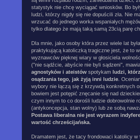
są winni rozpadu rodzin, zaniedbania dzieci,
statystyk nie chcę wyciągać wniosków. Bo by
ludzi, którzy nigdy się nie dopuścili zła. Ni
wrzucać do jednego worka wspaniałych mężów
tylko dlatego że mają taką samą 23cią parę 
Dla mnie, jako osoby która przez wiele lat był
praktykującą katoliczką tragiczne jest, że to 
wyznawców pięknej wiary w głosiciela wolności
("nie sądźcie, abyście nie byli sądzeni", mawia
agnostyków i ateistów
spotykam
ludzi, któr
osądzania tego, jak żyją inni ludzie
. Ocenian
wybory nie łączą się z krzywdą konkretnych 
bowiem jest potępić znęcanie się nad dzieckie
czym innym to co dorośli ludzie dobrowolnie 
(antykoncepcja, stan wolny) lub ze sobą nawz
Postawa liberalna nie jest wyrazem indyfere
wartość chrześcijańska.
Dramatem jest, że tacy frondowaci katolicy w