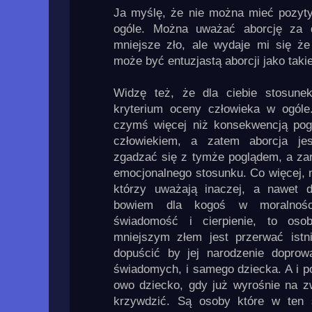
Ja myślę, że nie można mieć pozyt
ogóle. Można uważać aborcję za 
mniejsze zło, ale wydaje mi się że
może być entuzjastą aborcji jako takie
Widzę też, że dla ciebie stosune
kryterium oceny człowieka w ogóle
czymś więcej niż konsekwencją pog
człowiekiem, a zatem aborcja j
zgadzać się z tymże poglądem, a za
emocjonalnego stosunku. Co więcej, 
którzy uważają inaczej, a nawet d
bowiem dla kogoś w moralnośc
świadomość i cierpienie, to os
mniejszym złem jest przerwać istni
dopuścić by jej narodzenie doprowad
świadomych, i samego dziecka. A i po
owo dziecko, gdy już wyrośnie na zw
krzywdzić. Są osoby które w ten 