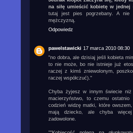
na siłę umieścić kobietę w jednej o
tutaj jest pies pogrzebany. A nie
mężczyzną.
Odpowiedz
pawelstawicki
17 marca 2010 08:30
"no dobra, ale dzisiaj jeśli kobieta
to nie może, bo nie istnieje już eto
raczej z kimś zniewolonym, poszk
raczej współczuć)."
Chyba żyjesz w innym świecie niż j
macierzyństwo, to czemu ostatnio 
codzień widzę matki, które owszem, 
mają dziecko, ale chyba więcej
zadowolone.
""Kobiecość polega na głupkowat