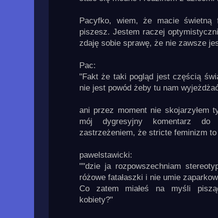
Pacyfko, wiem, że macie świetną f
piszesz. Jestem raczej optymistyczn
zdaję sobie sprawę, że nie zawsze jes
Pac:
"Fakt że taki pogląd jest częścią św
nie jest powód żeby tu nam wyjeżdżać 
ani przez moment nie skojarzyłem ty
mój dygresyjny komentarz do 
zastrzeżeniem, że stricte feminizm to
pawelstawicki:
""dzie ja rozpowszechniam stereoty
różowe fatałaszki i nie umie zaparko
Co zatem miałeś na myśli pisząc
kobiety?"