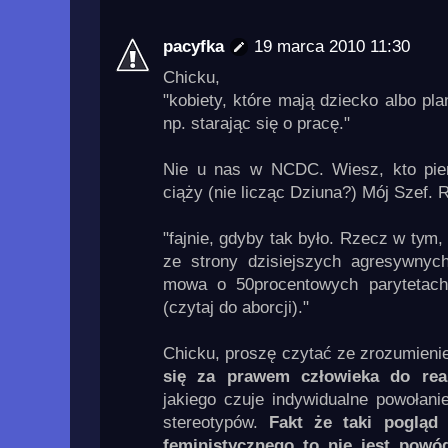
pacyfka
19 marca 2010 11:30
Chicku,
"kobiety, które mają dziecko albo pl
np. starając się o pracę."
Nie u nas w NCDC. Wiesz, kto pier
ciąży (nie licząc Dziuna?) Mój Szef.
"fajnie, gdyby tak było. Rzecz w tym,
ze strony dzisiejszych agresywnych
mowa o 50procentowych parytetach
(czytaj do aborcji)."
Chicku, proszę czytać ze zrozumieni
się za prawem człowieka do reali
jakiego czuje indywidualne powołani
stereotypów.
Fakt że taki pogląd 
feministycznego to nie jest pow