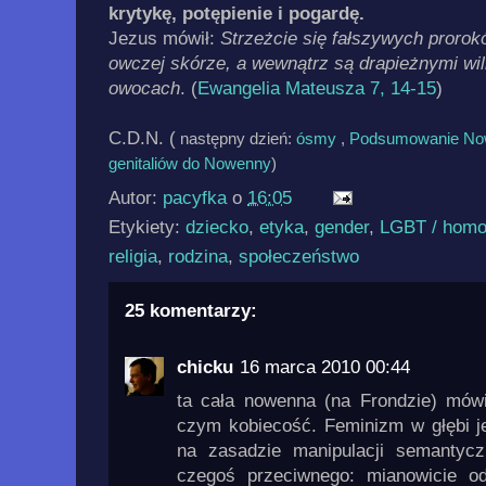
krytykę, potępienie i pogardę.
Jezus mówił:
Strzeżcie się fałszywych prorok
owczej skórze, a wewnątrz są drapieżnymi wi
owocach
. (
Ewangelia Mateusza 7, 14-15
)
C.D.N. (
następny dzień:
ósmy
,
Podsumowanie No
genitaliów do Nowenny
)
Autor:
pacyfka
o
16:05
Etykiety:
dziecko
,
etyka
,
gender
,
LGBT / homof
religia
,
rodzina
,
społeczeństwo
25 komentarzy:
chicku
16 marca 2010 00:44
ta cała nowenna (na Frondzie) mów
czym kobiecość. Feminizm w głębi je
na zasadzie manipulacji semantycz
czegoś przeciwnego: mianowicie od