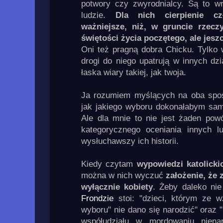
potwory czy zwyrodnialcy. Są to w
ludzie.
Dla nich cierpienie c
ważniejsze, niż, w gruncie rzecz
świętości życia poczętego, ale jes
Oni też pragną dobra Chicku. Tylko w
drogi do niego upatrują w innych dzi
łaska wiary takiej, jak twoja.
Ja rozumiem myślących na oba spo
jak jakiego wyboru dokonałabym sa
Ale dla mnie to nie jest żaden po
kategorycznego oceniania innych lu
wysłuchawszy ich historii.
Kiedy czytam
wypowiedzi katolicki
można w nich wyczuć
założenie, że 
wyłącznie kobiety
. Żeby daleko ni
Frondzie
stoi: "dzieci, którym ze w
wyboru" nie dano się narodzić" oraz 
współudziału w mordowaniu niena