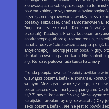
złe uważają, na kobiety, szczególnie feministk
bowiem kobiety o: wyznawanie światopoglądów 
mężczyznom sprawowania władzy, niezależnoś
postawy służalczej, chęć samostanowienia. T
"męskości, rycerskości i dżentelmeństwa" (a n
przestali). Katolicy z Frondy kobietom przypi
antykoncepcję, aborcję, rozpad rodzin, zanie
hahaha, oczywiście zawsze akceptują chęć bąd
antykoncepcji i aborcji jest im obca. Nigdy, p
działań na swoich partnerkach. Nie zaniedbują 
się.
Kurcze, połowa ludzkości to anioły.
Fronda potępia również "kobiety uwikłane w i
w związki pozamałżeńskie, romanse, konkubina
wolnym. Mężczyźni, wnoszę z tego, nie miew
pozamałżeńskich, i nie bywają singlami. Czyli
są? Z innymi kobietami? :-) :-) Może wystarcz
lesbijskie i problem by się rozwiązał ;-) Czy
seks pozamałżeński, ale nie jest to powód że