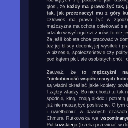
głosi, że
każdy ma prawo żyć tak, j
tak, jak przeznaczył mu z góry ku
człowiek ma prawo żyć w zgodzi
mężczyzna ma ochotę opiekować się d
udziału w wyścigu szczurów, to nie j
Że jeśli kobieta chce pracować w domu
też jej bliscy docenią jej wysiłek i p
w biznesie, społeczeństwie czy polity
pod kątem płci, ale osobistych cnót i d
Zauważ, że
to mężczyźni na
"niekobiecość współczesnych kobi
są władni określać jakie kobiety pow
I żądzy władzy. Bo nie chodzi tu tak 
spodnie, klną, znają aikido i potrafią
już nie muszą być posłuszne. O tym 
i uwielbieniu" w dawnych czasach
Chmura Rutkowska we
wspominanym
Pulikowskiego
(trzeba przewinąć w dó