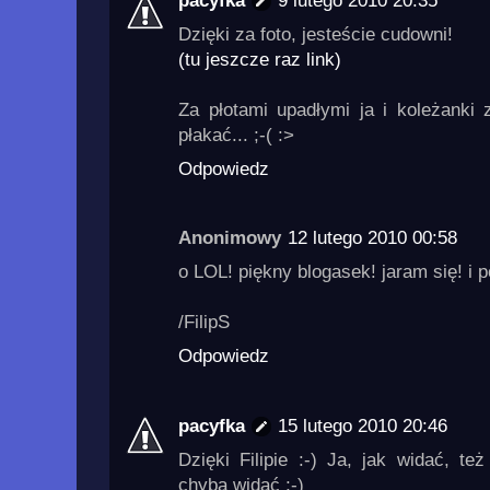
pacyfka
9 lutego 2010 20:35
Dzięki za foto, jesteście cudowni!
(tu jeszcze raz link)
Za płotami upadłymi ja i koleżanki 
płakać... ;-( :>
Odpowiedz
Anonimowy
12 lutego 2010 00:58
o LOL! piękny blogasek! jaram się! i p
/FilipS
Odpowiedz
pacyfka
15 lutego 2010 20:46
Dzięki Filipie :-) Ja, jak widać, te
chyba widać ;-)