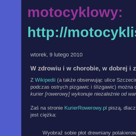
motocyklowy:
http://motocykl
wtorek, 9 lutego 2010
W zdrowiu i w chorobie, w dobrej i z
Z
Wikipedii
(a także obserwując ulice Szczeci
podczas ostrych pizgawic i ślizgawic) można 
kurier [rowerowy] wykonuje niezależnie od w
Zaś na stronie
KurierRowerowy.pl
piszą, dlac
jest ciężka:
Wyobraź sobie płot drewniany polakierow