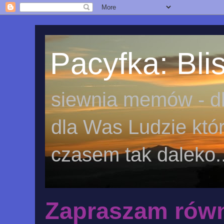
Pacyfka: Blis
siewnia memów - dl
dla Was Ludzie któr
czasem tak daleko..
Zapraszam równ