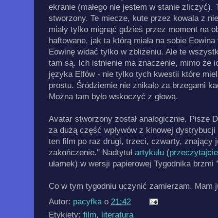
ekranie (małego nie jestem w stanie zliczyć). T
stworzony. Te miecze, kute przez kowala z ni
miały tylko mignąć gdzieś przez moment na o
haftowane, jak ta którą miała na sobie Eowina
Eowinę widać tylko w zbliżeniu. Ale te wszyst
tam są. Ich istnienie ma znaczenie, mimo że ic
języka Elfów - nie tylko tych kwestii które mie
prostu. Śródziemie nie znikało za brzegami k
Można tam było wskoczyć z głową.
Avatar stworzony został analogicznie. Pisze D
za dużą część wpływów z kinowej dystrybucji 
ten film po raz drugi, trzeci, czwarty, znający 
zakończenie." Nadtytuł
artykułu
(
przeczytajcie
ułamek) w wersji papierowej Tygodnika brzmi
"
Co w tym tygodniu uczynić zamierzam. Mam j
Autor:
pacyfka
o
21:42
Etykiety:
film
,
literatura