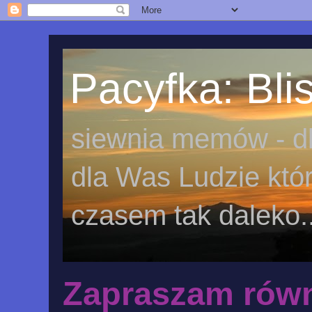
Pacyfka: Blis
siewnia memów - dl
dla Was Ludzie któr
czasem tak daleko..
Zapraszam równ