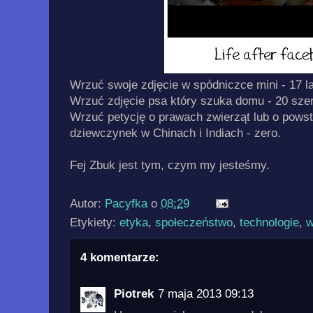
Wrzuć swoje zdjęcie w spódniczce mini - 17 l
Wrzuć zdjęcie psa który szuka domu - 20 sze
Wrzuć petycję o prawach zwierząt lub o pows
dziewczynek w Chinach i Indiach - zero.
Fej Zbuk jest tym, czym my jesteśmy.
Autor:
Pacyfka
o
08:29
Etykiety:
etyka
,
społeczeństwo
,
technologie
,
w
4 komentarze:
Piotrek
7 maja 2013 09:13