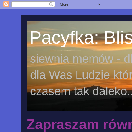
Pacyfka: Blis
siewnia memów - dl
dla Was Ludzie któr
czasem tak daleko..
Zapraszam równ