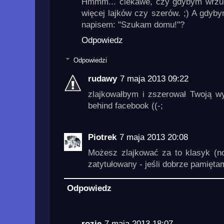
Hmmm... ciekawe, czy gdybym wrzuc
więcej lajków czy szerów. ;) A gdyb
napisem: "Szukam domu!"?
Odpowiedz
Odpowiedzi
rudawy
7 maja 2013 09:22
zlajkowałbym i zszerował Twoją wy
behind facebook ((-;
Piotrek
7 maja 2013 20:08
Możesz zlajkować za to klasyk (
zatytułowany - jeśli dobrze pamięta
Odpowiedz
rozie
7 maja 2013 18:07