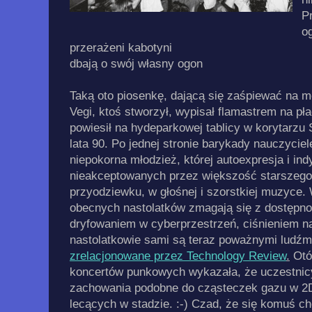
P
o
przerażeni kabotyni
dbają o swój własny ogon
Taką oto piosenkę, dającą się zaśpiewać na m
Vegi, ktoś stworzył, wypisał flamastrem na pł
powiesił na hydeparkowej tablicy w korytarz
lata 90. Po jednej stronie barykady nauczyciele
niepokorna młodzież, której autoexpresja i ind
nieakceptowanych przez większość starszego 
przyodziewku, w głośnej i szorstkiej muzyce.
obecnych nastolatków zmagają się z dostępno
dryfowaniem w cyberprzestrzeń, ciśnieniem n
nastolatkowie sami są teraz poważnymi ludźmi 
zrelacjonowane przez Technology Review
.
Otóż
koncertów punkowych wykazała, że uczestnic
zachowania podobne do cząsteczek gazu w 2D 
lecących w stadzie. :-) Czad, że się komuś chc