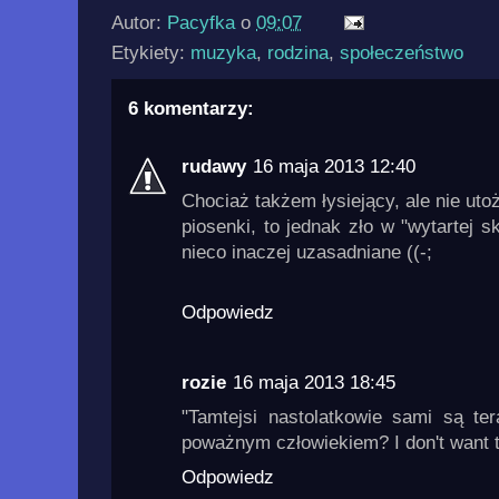
Autor:
Pacyfka
o
09:07
Etykiety:
muzyka
,
rodzina
,
społeczeństwo
6 komentarzy:
rudawy
16 maja 2013 12:40
Chociaż takżem łysiejący, ale nie uto
piosenki, to jednak zło w "wytartej 
nieco inaczej uzasadniane ((-;
Odpowiedz
rozie
16 maja 2013 18:45
"Tamtejsi nastolatkowie sami są t
poważnym człowiekiem? I don't want t
Odpowiedz