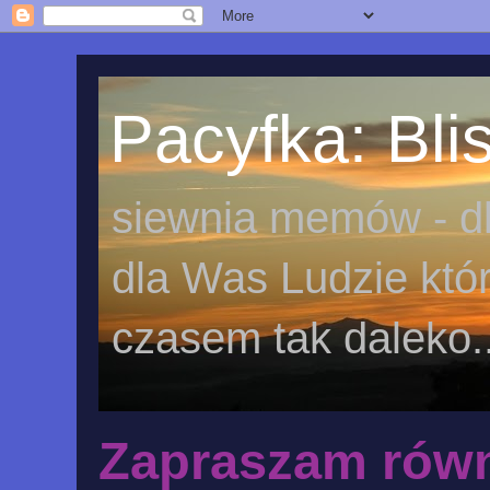
Pacyfka: Blis
siewnia memów - dl
dla Was Ludzie któr
czasem tak daleko..
Zapraszam równ