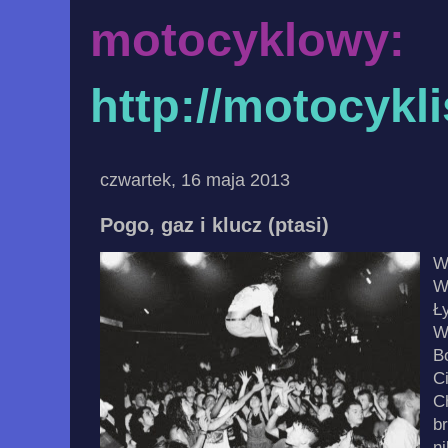
motocyklowy:
http://motocykl
czwartek, 16 maja 2013
Pogo, gaz i klucz (ptasi)
W
W
Ły
W
B
C
C
b
ni