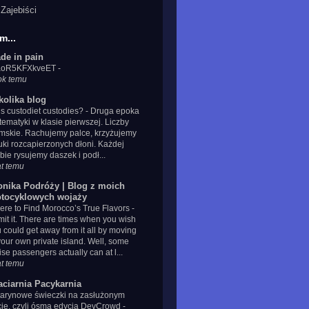
Zajebiści
m...
de in pain
IaoR5KFXkveET
-
ok temu
kolika blog
s custodiet custodies?
-
Druga epoka
ematyki w klasie pierwszej. Liczby
mskie. Rachujemy palce, krzyżujemy
uki rozcapierzonych dłoni. Każdej
zbie rysujemy daszek i podł...
at temu
onika Podróży | Blog z moich
tocyklowych wojaży
re to Find Morocco’s True Flavors
-
it it. There are times when you wish
 could get away from it all by moving
your own private island. Well, some
ise passengers actually can at l...
at temu
aciarnia Pacykarnia
tarynowe świeczki na zasłużonym
cie, czyli ósma edycja DevCrowd
-