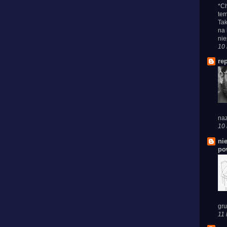
*Ch
tem
Tak
na 
nie
10 
re
naz
10 
ni
po
gru
11 