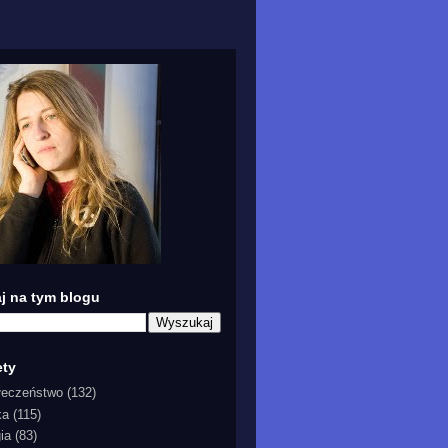
j na tym blogu
ety
łeczeństwo
(132)
ka
(115)
gia
(83)