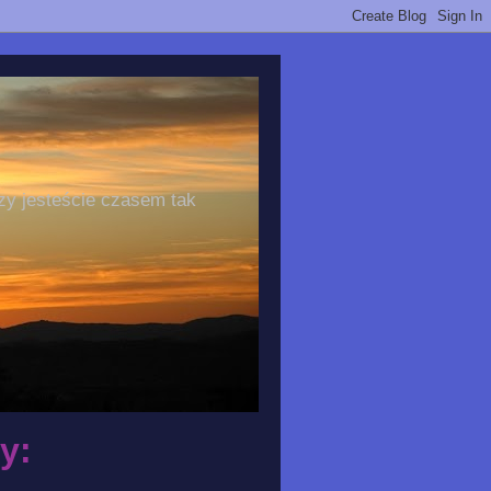
zy jesteście czasem tak
y: