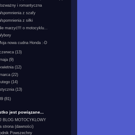
Rozważny i romantyczna
Wspomnienia z szafy
spomnienia z siłki
ie marzyć!!! o motocyklu...
Wybory
Moja nowa cudna Honda :-D
czerwca
(13)
maja
(9)
kwietnia
(12)
marca
(22)
lutego
(14)
stycznia
(13)
09
(81)
tko jest powiązane...
J BLOG MOTOCYKLOWY
a strona (dawności)
odnik Powszechny