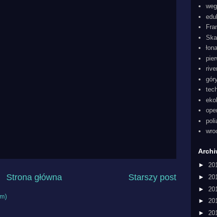
weg
edu
Fra
Ska
łon
pie
rive
gór
tec
eko
ope
pol
wro
Arch
►
20
Strona główna
Starszy post
►
20
►
20
om)
►
20
►
20