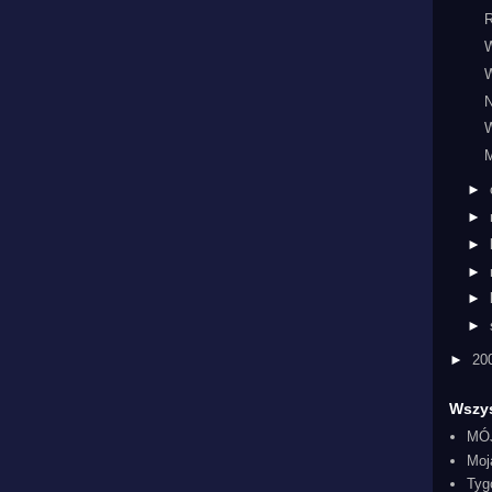
W
N
►
►
►
►
►
►
►
20
Wszys
MÓ
Moj
Tyg