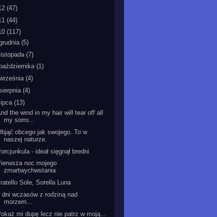
12
(47)
11
(44)
10
(117)
grudnia
(5)
listopada
(7)
października
(1)
września
(4)
sierpnia
(4)
lipca
(13)
nd the wind in my hair will tear off all
my sorro...
bjąć obcego jak swojego. To w
naszej naturze.
orcjunkula - ideał sięgnął bredni
Pierwsza noc mojego
zmartwychwstania
ratello Sole, Sorella Luna
 dni wczasów z rodziną nad
morzem...
okaż mi dupę lecz nie patrz w moją...