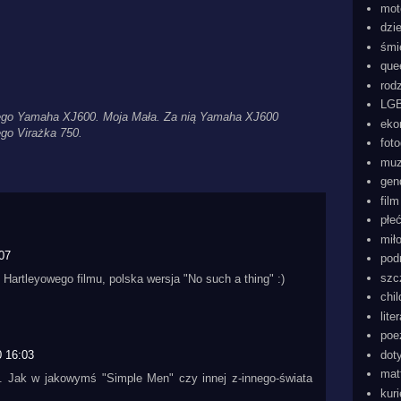
mot
dzi
śmi
que
rod
LGB
 jego Yamaha XJ600. Moja Mała. Za nią Yamaha XJ600
eko
ego Virażka 750.
foto
mu
gen
film
płe
mił
:07
pod
szc
z Hartleyowego filmu, polska wersja "No such a thing" :)
chi
lite
poe
0 16:03
dot
mat
e. Jak w jakowymś "Simple Men" czy innej z-innego-świata
kur