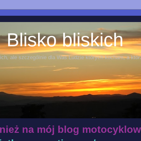
 Blisko bliskich
ch, ale szczególnie dla Was Ludzie których kocham, a któr
nież na mój blog motocyklow