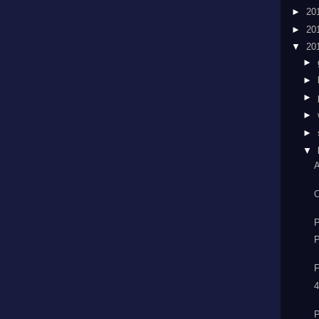
►
20
►
20
▼
20
►
►
►
►
►
▼
A
O
P
F
4
P