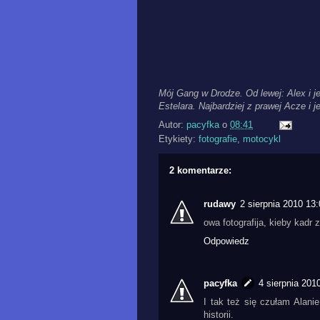
Mój Gang w Drodze. Od lewej: Alex i
Estelara. Najbardziej z prawej Acze i j
Autor:
pacyfka
o
08:41
Etykiety:
fotografie
,
motocykl
2 komentarze:
rudawy
2 sierpnia 2010 13
owa fotografija, kieby kadr 
Odpowiedz
pacyfka
4 sierpnia 201
I tak też się czułam Alani
historii.