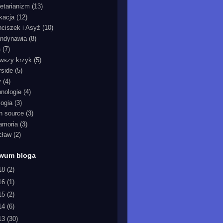
etarianizm
(13)
kacja
(12)
nciszek i Asyż
(10)
ndynawia
(8)
a
(7)
rwszy krzyk
(5)
rside
(5)
y
(4)
hnologie
(4)
logia
(3)
n source
(3)
iamoria
(3)
cław
(2)
iwum bloga
18
(2)
16
(1)
15
(2)
14
(6)
13
(30)