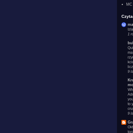
MC 
Czyta
ma
Iz
1 r
bu
Qui
mat
rzy
kci
lic
9 l
Kr
mo
Whe
Adm
you
to 
cru
9 l
Gr
Ok
tor