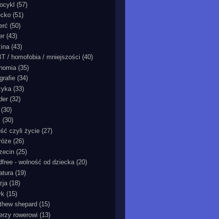
ocykl
(57)
ecko
(51)
erć
(50)
er
(43)
zina
(43)
T / homofobia / mniejszości
(40)
nomia
(35)
grafie
(34)
zyka
(33)
der
(32)
(30)
ć
(30)
ość czyli życie
(27)
róże
(26)
zecin
(25)
ldfree - wolność od dziecka
(20)
ratura
(19)
zja
(18)
yk
(15)
thew shepard
(15)
ierzy rowerowi
(13)