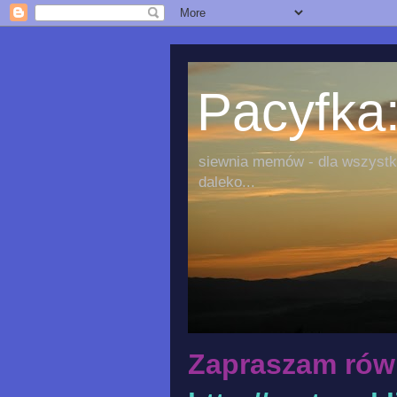
Pacyfka:
siewnia memów - dla wszystki
daleko...
Zapraszam rów