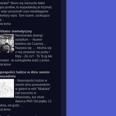
wała!* Skoro się narzuciło takie
po postów, to wypadałoby je trzymać.
 więc przyszedł czas nieubłaganie
kolejny wpis. Tym razem, szokująco
p...
lat temu
plikator memetyczny
Nerdowskie dialogi:
epitafium
-
- Numer
telefonu do Czarnej ...
Nazywa się ... . Można się
z nią umawiać na jazdy i
tripy. - Że co? - To Ty ją tak
wałaś - ta szmuglerka ludzi z polsz...
lat temu
epospolici ludzie w dniu swoim
wszednim
-
Niepospolici ludzie w
swoim dniu powszednim
w galerii w wilii "Matulka"
(vel poczcie) w
Milanówku, tuż obok
dworca PKP. Od piątku 12
dnia, od godz. ...
lat temu