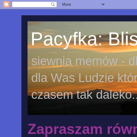
Pacyfka: Blis
siewnia memów - dl
dla Was Ludzie któr
czasem tak daleko..
Zapraszam równ