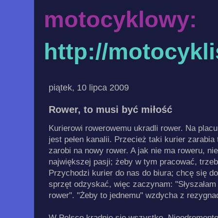
motocyklowy:
http://motocykl
piątek, 10 lipca 2009
Rower, to musi być miłość
Kurierowi rowerowemu ukradli rower. Na placu
jest pełen kanalii. Przecież taki kurier zarabia
zarobi na nowy rower. A jak nie ma roweru, ni
największej pasji; żeby w tym pracować, trzeb
Przychodzi kurier do nas do biura; chcę się d
sprzęt odzyskać, więc zaczynam: "Słyszałam 
rower". "Żeby to jednemu" wzdycha z rezygnac
W Polsce kradnie się wszystko. Nieodremonto