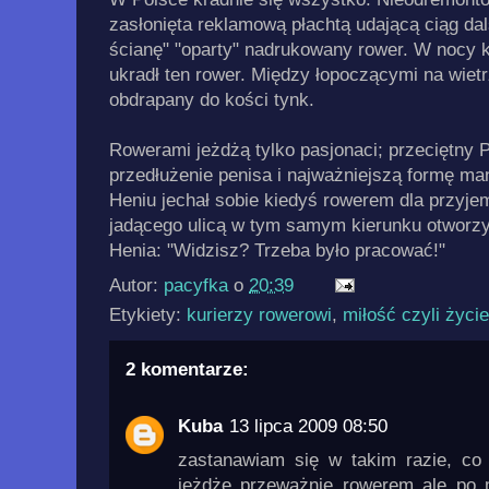
zasłonięta reklamową płachtą udającą ciąg dals
ścianę" "oparty" nadrukowany rower. W nocy k
ukradł ten rower. Między łopoczącymi na wiet
obdrapany do kości tynk.
Rowerami jeżdżą tylko pasjonaci; przeciętny P
przedłużenie penisa i najważniejszą formę man
Heniu jechał sobie kiedyś rowerem dla przyje
jadącego ulicą w tym samym kierunku otworzył
Henia: "Widzisz? Trzeba było pracować!"
Autor:
pacyfka
o
20:39
Etykiety:
kurierzy rowerowi
,
miłość czyli życie
2 komentarze:
Kuba
13 lipca 2009 08:50
zastanawiam się w takim razie, c
jeżdżę przeważnie rowerem ale po