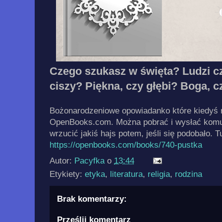
Czego szukasz w święta? Ludzi cz
ciszy? Piękna, czy głębi? Boga, c
Bożonarodzeniowe opowiadanko które kiedyś 
OpenBooks.com. Można pobrać i wysłać komuś
wrzucić jakiś hajs potem, jeśli się podobało. Tu
https://openbooks.com/books/740-pustka
Autor:
Pacyfka
o
13:44
Etykiety:
etyka
,
literatura
,
religia
,
rodzina
Brak komentarzy:
Prześlij komentarz