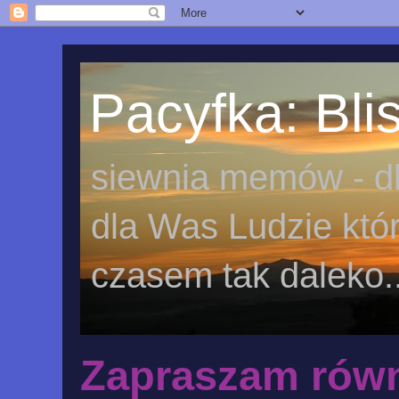
Pacyfka: Blis
siewnia memów - dl
dla Was Ludzie któr
czasem tak daleko..
Zapraszam równ