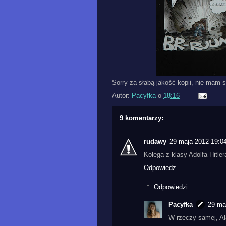
Sorry za słabą jakość kopii, nie mam s
Autor:
Pacyfka
o
18:16
9 komentarzy:
rudawy
29 maja 2012 19:0
Kolega z klasy Adolfa Hitler
Odpowiedz
Odpowiedzi
Pacyfka
29 ma
W rzeczy samej, Ala