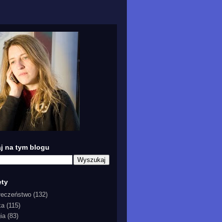
j na tym blogu
ety
łeczeństwo
(132)
ka
(115)
gia
(83)