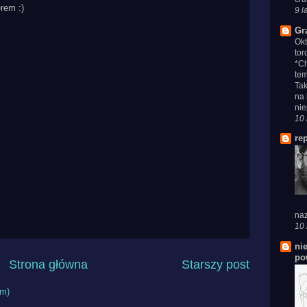
rem :)
9 l
Gr
Ok
tor
*Ch
tem
Tak
na 
nie
10 
re
naz
10 
ni
po
Strona główna
Starszy post
om)