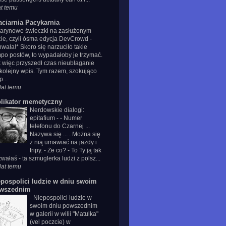
at temu
aciarnia Pacykarnia
tarynowe świeczki na zasłużonym
cie, czyli ósma edycja DevCrowd
-
wała!* Skoro się narzuciło takie
po postów, to wypadałoby je trzymać.
 więc przyszedł czas nieubłaganie
kolejny wpis. Tym razem, szokująco
p...
lat temu
plikator memetyczny
Nerdowskie dialogi:
epitafium
-
- Numer
telefonu do Czarnej ...
Nazywa się ... . Można się
z nią umawiać na jazdy i
tripy. - Że co? - To Ty ją tak
wałaś - ta szmuglerka ludzi z polsz...
lat temu
epospolici ludzie w dniu swoim
wszednim
-
Niepospolici ludzie w
swoim dniu powszednim
w galerii w wilii "Matulka"
(vel poczcie) w