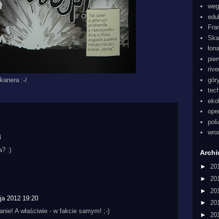
weg
edu
Fra
Ska
łon
pie
rive
gór
kanera :-/
tec
eko
ope
pol
wro
4
a? :)
Arch
►
20
►
20
►
20
ja 2012 19:20
►
20
nie! A właściwie - w fakcie samym! ;-)
►
20