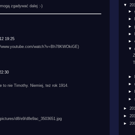
▼
20
i mogą zgadywać dalej :-)
►
►
►
►
12 19:25
►
p://www.youtube.com/watch?v=Bh78KWOkiGE)
▼
Z
T
22:30
►
►
 to nie Timothy. Niemiej, też rok 1914.
►
►
►
20
►
20
ge/pictures/d8/e9/d8e9ac_3503651.jpg
►
20