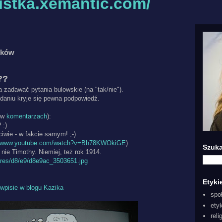
listka.xemantic.com/
ników
??
zadawać pytania bulowskie (na "tak/nie").
aniu kryje się pewna podpowiedź.
 w
komentarzach
):
 :)
iwie - w fakcie samym! ;-)
//www.youtube.com/watch?v=Bh78KWOkiGE
)
Szuka
nie Timothy. Niemiej, też rok 1914.
ctures/d8/e9/d8e9ac_3503651.jpg
Etyki
wpisie w blogu Kazika
spo
ety
reli