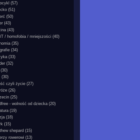
ocykl
(57)
ecko
(51)
erć
(50)
er
(43)
zina
(43)
T / homofobia / mniejszości
(40)
nomia
(35)
grafie
(34)
zyka
(33)
der
(32)
(30)
ć
(30)
ość czyli życie
(27)
róże
(26)
zecin
(25)
ldfree - wolność od dziecka
(20)
ratura
(19)
zja
(18)
yk
(15)
thew shepard
(15)
ierzy rowerowi
(13)