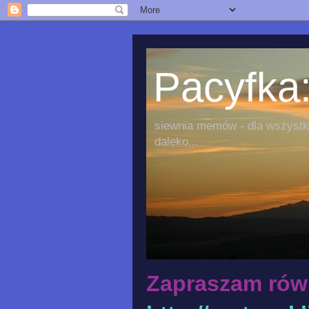
Pacyfka:
siewnia memów - dla wszystki
daleko...
Zapraszam rów