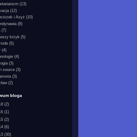
etarianizm
(13)
kacja
(12)
nciszek i Asyż
(10)
ndynawia
(8)
a
(7)
rwszy krzyk
(5)
rside
(5)
y
(4)
hnologie
(4)
logia
(3)
n source
(3)
iamoria
(3)
cław
(2)
iwum bloga
18
(2)
16
(1)
15
(2)
14
(6)
13
(30)