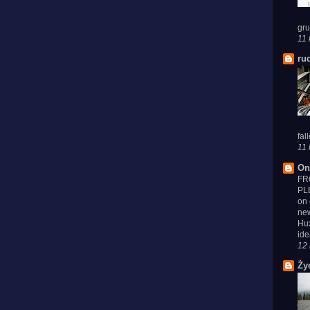
gru
11 
ru
fal
11 
On
FR
PL
on 
new
Hux
ide
12 
Ży