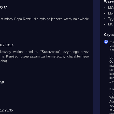
Wszys
MÓ
22:50
Moj
Tyg
est młody Papa Razzi. Nie było go jeszcze wtedy na świecie
MC 
Czyta
ma
012 23:14
Iz
1 r
kowany wariant komiksu "Stworzonka", czytanego przez
 na Księżyc (przepraszam za hermetyczny charakter tego
bu
 cho)
Qui
mat
rzy
kci
lic
9 l
:59
Kr
mo
Whe
Adm
you
to 
12 23:35
cru