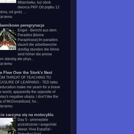
Milanówku, tuż obok
dworca PKP. Od piątku 12
dnia, od godz. ...
lat temu
dawnikowe peregrynacje
Engel
-
Bericht aus dem
Paradies [kleine
Paraphrase] Im paradies
dauert die arbeitswoche
dreißig stunden die löhne
sind höher die preise
len ständig die phys...
lat temu
e Flew Over the Stork's Nest
OM THREAT OF TEACHING TO
EASURE OF LEARNING
-
TED talks
education make me yearn for a brave
 world, apparently the opposite of
ley's negative utopia. I don't like the
a of McDonaldized, ho...
lat temu
cie zaczyna się na motocyklu
Day 5 - pirenejskie
przestrzenie i aragoński
skwar, Viva España!
-