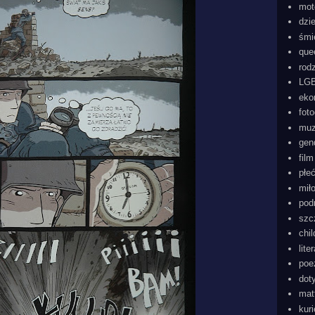
mot
dzi
śmi
que
rod
LGB
eko
foto
mu
gen
film
płe
mił
pod
szc
chi
lite
poe
dot
mat
kur