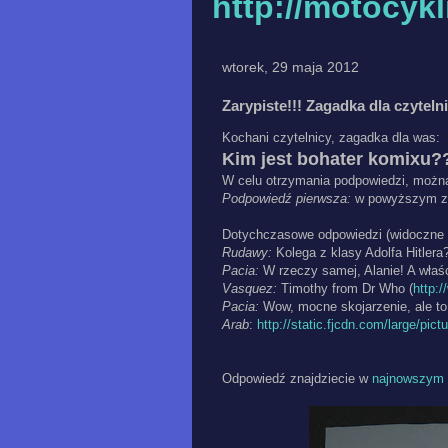
http://motocyk
wtorek, 29 maja 2012
Zarypiste!!! Zagadka dla czytel
Kochani czytelnicy, zagadka dla was:
Kim jest bohater komixu?
W celu otrzymania podpowiedzi, można 
Podpowiedź pierwsza:
w powyższym zd
Dotychczasowe odpowiedzi (widoczne
Rudawy:
Kolega z klasy Adolfa Hitlera?
Pacia:
W rzeczy samej, Alanie! A właśc
Vasquez:
Timothy from Dr Who (
http:
Pacia:
Wow, mocne skojarzenie, ale to 
Arab
:
http://static.fjcdn.com/large/pi
Odpowiedź znajdziecie w
najnowszym 