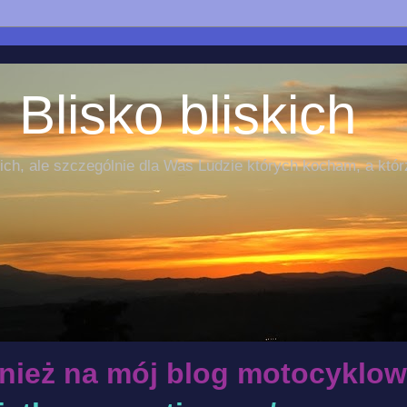
 Blisko bliskich
ch, ale szczególnie dla Was Ludzie których kocham, a któr
nież na mój blog motocyklow