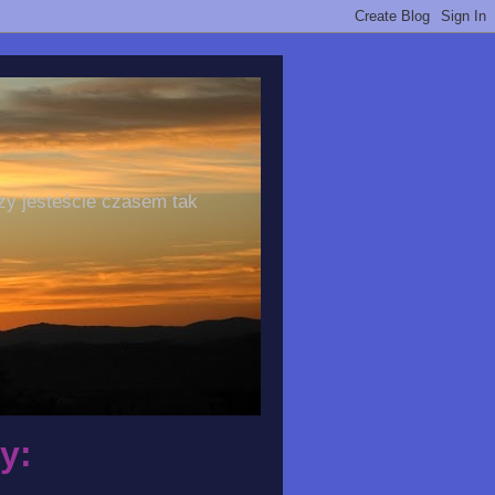
zy jesteście czasem tak
y: