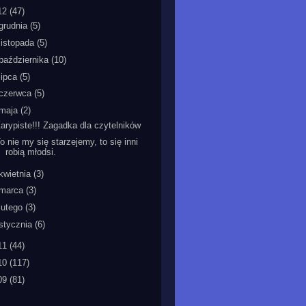
12
(47)
grudnia
(5)
listopada
(5)
października
(10)
lipca
(5)
czerwca
(5)
maja
(2)
arypiste!!! Zagadka dla czytelników
o nie my się starzejemy, to się inni
robią młodsi.
kwietnia
(3)
marca
(3)
lutego
(3)
stycznia
(6)
11
(44)
10
(117)
09
(81)