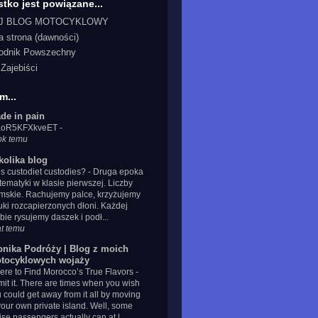
tko jest powiązane...
J BLOG MOTOCYKLOWY
a strona (dawności)
odnik Powszechny
Zajebiści
m...
de in pain
IaoR5KFXkveET
-
ok temu
kolika blog
s custodiet custodies?
-
Druga epoka
ematyki w klasie pierwszej. Liczby
mskie. Rachujemy palce, krzyżujemy
uki rozcapierzonych dłoni. Każdej
zbie rysujemy daszek i podł...
at temu
onika Podróży | Blog z moich
tocyklowych wojaży
re to Find Morocco’s True Flavors
-
it it. There are times when you wish
 could get away from it all by moving
your own private island. Well, some
ise passengers actually can at l...